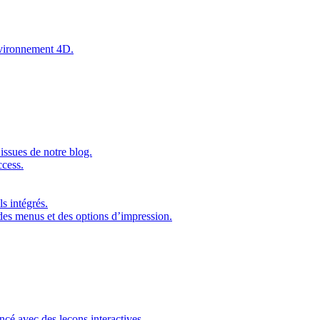
environnement 4D.
issues de notre blog.
ccess.
s intégrés.
 des menus et des options d’impression.
ncé avec des leçons interactives.