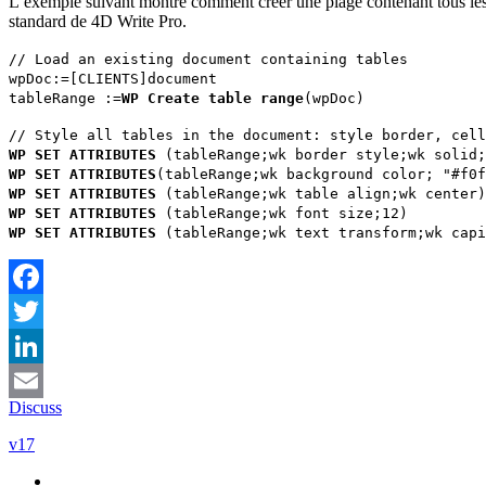
L’exemple suivant montre comment créer une plage contenant tous les tab
standard de 4D Write Pro.
// Load an existing document containing tables
wpDoc
:=[CLIENTS]document
tableRange
:=
WP Create table range
(
wpDoc
)
// Style all tables in the document: style border, cell
WP SET ATTRIBUTES
(
tableRange
;
wk border style
;
wk solid
;
WP SET ATTRIBUTES
(
tableRange
;
wk background color
; "#f0f
WP SET ATTRIBUTES
(
tableRange
;
wk table align
;
wk center
)
WP SET ATTRIBUTES
(
tableRange
;
wk font size
;12)
WP SET ATTRIBUTES
(
tableRange
;
wk text transform
;
wk capi
Facebook
Twitter
LinkedIn
Discuss
Email
v17