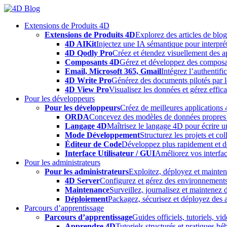
Skip
to
Extensions de Produits 4D
content
Extensions de Produits 4D
Explorez des articles de blo
4D AIKit
Injectez une IA sémantique pour interprét
4D Qodly Pro
Créez et étendez visuellement des a
Composants 4D
Gérez et développez des composa
Email, Microsoft 365, Gmail
Intégrez l’authentifi
4D Write Pro
Générez des documents pilotés par le
4D View Pro
Visualisez les données et gérez effica
Pour les développeurs
Pour les développeurs
Créez de meilleures applications 
ORDA
Concevez des modèles de données propres e
Langage 4D
Maîtrisez le langage 4D pour écrire un
Mode Développement
Structurez les projets et c
Éditeur de Code
Développez plus rapidement et déb
Interface Utilisateur / GUI
Améliorez vos interfac
Pour les administrateurs
Pour les administrateurs
Exploitez, déployez et mainten
4D Server
Configurez et gérez des environnements
Maintenance
Surveillez, journalisez et maintenez
Déploiement
Packagez, sécurisez et déployez des a
Parcours d’apprentissage
Parcours d’apprentissage
Guides officiels, tutoriels, v
Apprendre 4D
Tutoriels structurés et pratiques 