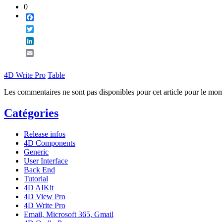
0
Facebook
Twitter
LinkedIn
Email
4D Write Pro
Table
Les commentaires ne sont pas disponibles pour cet article pour le mo
Catégories
Release infos
4D Components
Generic
User Interface
Back End
Tutorial
4D AIKit
4D View Pro
4D Write Pro
Email, Microsoft 365, Gmail