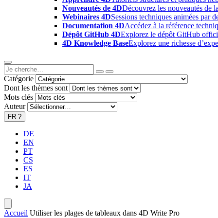
Nouveautés de 4D
Découvrez les nouveautés de la
Webinaires 4D
Sessions techniques animées par des
Documentation 4D
Accédez à la référence techniq
Dépôt GitHub 4D
Explorez le dépôt GitHub offici
4D Knowledge Base
Explorez une richesse d’exper
Catégorie
Dont les thèmes sont
Mots clés
Auteur
FR
?
DE
EN
PT
CS
ES
IT
JA
Accueil
Utiliser les plages de tableaux dans 4D Write Pro