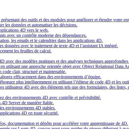
g présentant des outils et des modules pour améliorer et étendre votre 
er les données et automatiser les décisions.
pplications 4D vers le web.
nts avec un contrôle moderne des dépendances.
cation, les emails et le calendrier dans les applications 4D.
s données avec le traitement de texte 4D et l’assistant IA intégré.
cement les feuilles de calcul.
4D avec des modèles pratiques et des analyses techniques approfondies 
n utilisant une approche orientée objet avec Object Relational Data A
 code clair, structuré et maintenable.
ollaborez efficacement dans des environnements d’équipe.
oguez plus intelligemment en utilisant l’éditeur de code 4D et les outil
es utilisateur 4D avec des éléments tels que des formulaires, des listes,
ez des environnements 4D avec contrôle et prévisibilité.
 4D Server de manière fiable.
 des environnements 4D stables.
pplications 4D en toute sécurité.
idéos, documentation et dépôts pour accélérer votre apprentissage de 4D.
hébergés sur Learn 4D, conçus pour vous guider du niveau débutant à ava