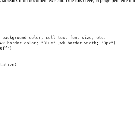
leaux d’un document existant. Une fois créée, la plage peut être utilisé
 background color, cell text font size, etc.
wk border color
; "Blue" ;
wk border width
; "3px")
0ff")
talize
)