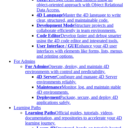
object-oriented approach with Object Relational
Data Access.
4D Language
Master the 4D language to write
clear, structured, and maintainable code.
Development Mode
Structure projects and
collaborate efficiently in team environments.
Code Editor
Develop faster and debug smarter
using the 4D code editor and integrated tools.
User Interface / GUI
Enhance your 4D user
interfaces with elements like forms, lists, menus,
and printing options.
For Admins
For Admins
Operate, deploy, and maintain 4D
environments with control and predictability.
4D Server
Configure and manage 4D Server
environments reliably.
Maintenance
Monitor, log, and maintain stable
4D environments.
Deployment
Package, secure, and deploy 4D
applications safely.
Learning Paths
Learning Paths
Official guides, tutorials, videos,
documentation, and repositories to accelerate your 4D
learning journey.