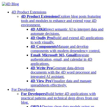
Skip
to
4D Product Extensions
content
4D Product Extensions
Explore blog posts featuring
tools and modules to enhance and extend your 4D
environment.
4D AIKit
Inject semantic AI to interpret data and
automate decisions.
4D Qodly Pro
Build and extend 4D applications
to web visually.
4D Components
Manage and develop
components with modern dependency control.
Email, Microsoft 365, Gmail
Integrate
authentication, email, and calendar in 4D
applications.
4D Write Pro
Generate data-driven
documents with the 4D word processor and
integrated AI assistant.
4D View Pro
Visualize data and manage
spreadsheets effectively.
For Developers
For Developers
Build better 4D applications with
practical patterns and technical deep dives from our
blog.
ORDA
Design clean data models using an