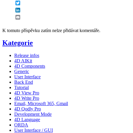
Twitter
LinkedIn
Email
K tomuto příspěvku zatím nelze přidávat komentáře.
Kategorie
Release infos
4D AIKit
4D Components
Generic
User Interface
Back End
Tutorial
4D View Pro
4D Write Pro
Email, Microsoft 365, Gmail
4D Qodly Pro
Development Mode
4D Language
ORDA
User Interface / GUI