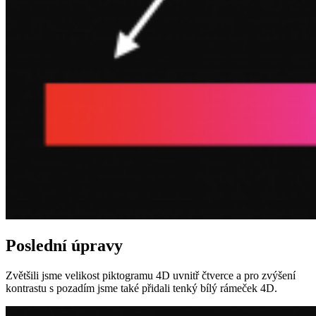
Poslední úpravy
Zvětšili jsme velikost piktogramu 4D uvnitř čtverce a pro zvýšení
kontrastu s pozadím jsme také přidali tenký bílý rámeček 4D.