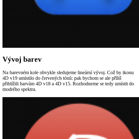
Vývoj barev
Na barevném kole obvykle sledujeme lineární vývoj. Což by ikonu
4D v19 umístilo do červených tónů: pak bychom se ale příliš
přiblížili barvám 4D v18 a 4D v15. Rozhodneme se tedy umístit do
modrého spektra.