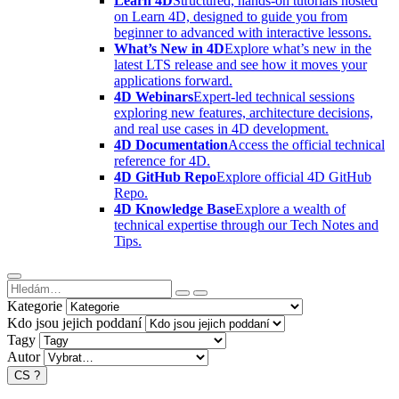
Learn 4D
Structured, hands-on tutorials hosted
on Learn 4D, designed to guide you from
beginner to advanced with interactive lessons.
What’s New in 4D
Explore what’s new in the
latest LTS release and see how it moves your
applications forward.
4D Webinars
Expert-led technical sessions
exploring new features, architecture decisions,
and real use cases in 4D development.
4D Documentation
Access the official technical
reference for 4D.
4D GitHub Repo
Explore official 4D GitHub
Repo.
4D Knowledge Base
Explore a wealth of
technical expertise through our Tech Notes and
Tips.
Kategorie
Kdo jsou jejich poddaní
Tagy
Autor
CS
?