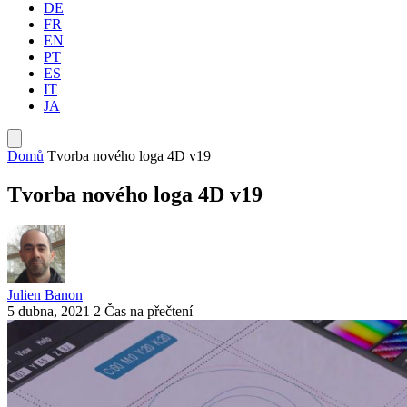
DE
FR
EN
PT
ES
IT
JA
Domů
Tvorba nového loga 4D v19
Tvorba nového loga 4D v19
Julien Banon
5 dubna, 2021
2 Čas na přečtení