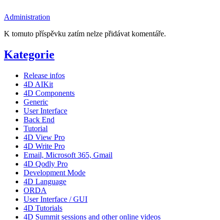
Administration
K tomuto příspěvku zatím nelze přidávat komentáře.
Kategorie
Release infos
4D AIKit
4D Components
Generic
User Interface
Back End
Tutorial
4D View Pro
4D Write Pro
Email, Microsoft 365, Gmail
4D Qodly Pro
Development Mode
4D Language
ORDA
User Interface / GUI
4D Tutorials
4D Summit sessions and other online videos