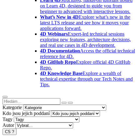
Learn 4D
Structured, hands-on tutorials hosted
on Learn 4D, designed to guide you from
beginner to advanced with interactive lessons.
What’s New in 4D
Explore what’s new in the
latest LTS release and see how it moves your
applications forward.
4D Webinars
Expert-led technical sessions
exploring new features, architecture decisions,
and real use cases in 4D development.
4D Documentation
Access the official technical
reference for 4D.
4D GitHub Repo
Explore official 4D GitHub
Repo.
4D Knowledge Base
Explore a wealth of
technical expertise through our Tech Notes and
Tips.
Kategorie
Kdo jsou jejich poddaní
Tagy
Autor
CS
?