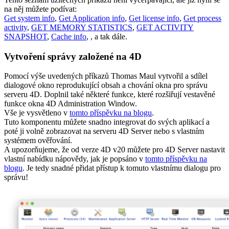
na něj můžete podívat:
Get system info
,
Get Application info
,
Get license info
,
Get process
activity
,
GET MEMORY STATISTICS
,
GET ACTIVITY
SNAPSHOT
,
Cache info
, , a tak dále.
Vytvoření správy založené na 4D
Pomocí výše uvedených příkazů Thomas Maul vytvořil a sdílel
dialogové okno reprodukující obsah a chování okna pro správu
serveru 4D. Doplnil také některé funkce, které rozšiřují vestavěné
funkce okna 4D Administration Window.
Vše je vysvětleno v
tomto příspěvku na blogu
.
Tuto komponentu můžete snadno integrovat do svých aplikací a
poté ji volně zobrazovat na serveru 4D Server nebo s vlastním
systémem ověřování.
A upozorňujeme, že od verze 4D v20 můžete pro 4D Server nastavit
vlastní nabídku nápovědy, jak je popsáno v
tomto příspěvku na
blogu
. Je tedy snadné přidat přístup k tomuto vlastnímu dialogu pro
správu!