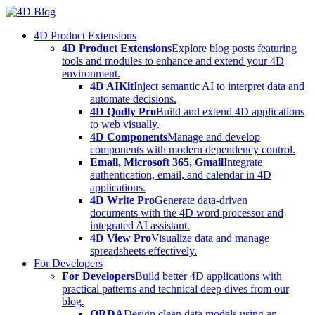
Skip
to
4D Product Extensions
content
4D Product Extensions
Explore blog posts featuring
tools and modules to enhance and extend your 4D
environment.
4D AIKit
Inject semantic AI to interpret data and
automate decisions.
4D Qodly Pro
Build and extend 4D applications
to web visually.
4D Components
Manage and develop
components with modern dependency control.
Email, Microsoft 365, Gmail
Integrate
authentication, email, and calendar in 4D
applications.
4D Write Pro
Generate data-driven
documents with the 4D word processor and
integrated AI assistant.
4D View Pro
Visualize data and manage
spreadsheets effectively.
For Developers
For Developers
Build better 4D applications with
practical patterns and technical deep dives from our
blog.
ORDA
Design clean data models using an