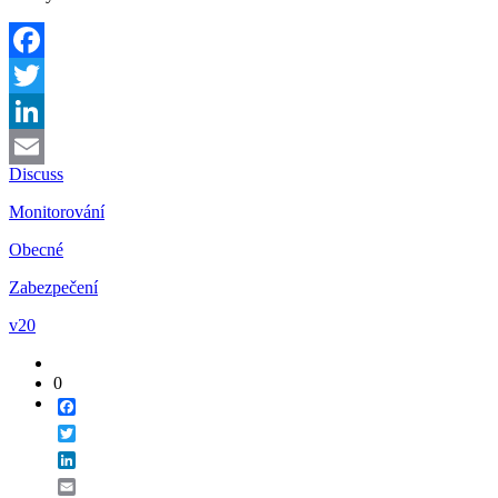
Facebook
Twitter
LinkedIn
Discuss
Email
Monitorování
Obecné
Zabezpečení
v20
0
Facebook
Twitter
LinkedIn
Email