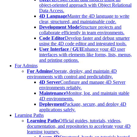
object-oriented approach with Object Relational
Data Access.
4D Language
Master the 4D language to write
clear, structured, and maintainable code.
Development Mode
Structure projects and
collaborate efficiently in team environments.
Code Editor
Develop faster and debug smarter
using the 4D code editor and integrated tools.
User Interface / GUI
Enhance your 4D user
interfaces with elements like forms, lists, menus,
and printing options.
For Admins
For Admins
Operate, deploy, and maintain 4D
environments with control and predictability.
4D Server
Configure and manage 4D Server
environments reliably.
Maintenance
Monitor, log, and maintain stable
4D environments.
Deployment
Package, secure, and deploy 4D
applications safely.
Learning Paths
Learning Paths
Official guides, tutorials, videos,
documentation, and repositories to accelerate your 4D
learning journey.