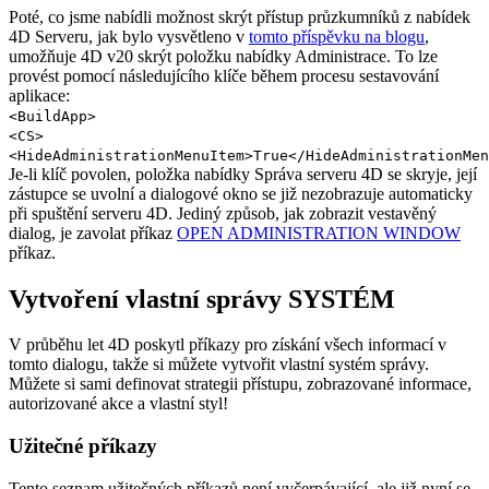
Poté, co jsme nabídli možnost skrýt přístup průzkumníků z nabídek
4D Serveru, jak bylo vysvětleno v
tomto příspěvku na blogu
,
umožňuje 4D v20 skrýt položku nabídky Administrace. To lze
provést pomocí následujícího klíče během procesu sestavování
aplikace:
<BuildApp>
<CS>
<HideAdministrationMenuItem>True</HideAdministrationMen
Je-li klíč povolen, položka nabídky Správa serveru 4D se skryje, její
zástupce se uvolní a dialogové okno se již nezobrazuje automaticky
při spuštění serveru 4D. Jediný způsob, jak zobrazit vestavěný
dialog, je zavolat příkaz
OPEN ADMINISTRATION WINDOW
příkaz.
Vytvoření vlastní správy SYSTÉM
V průběhu let 4D poskytl příkazy pro získání všech informací v
tomto dialogu, takže si můžete vytvořit vlastní systém správy.
Můžete si sami definovat strategii přístupu, zobrazované informace,
autorizované akce a vlastní styl!
Užitečné příkazy
Tento seznam užitečných příkazů není vyčerpávající, ale již nyní se