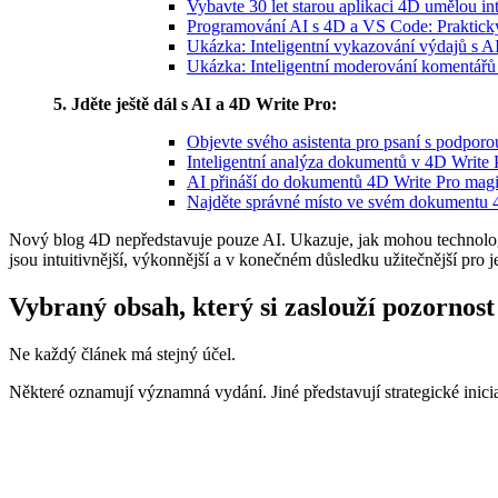
Vybavte 30 let starou aplikaci 4D umělou int
Programování AI s 4D a VS Code: Praktick
Ukázka: Inteligentní vykazování výdajů s A
Ukázka: Inteligentní moderování komentář
5. Jděte ještě dál s AI a 4D Write Pro:
Objevte svého asistenta pro psaní s podpor
Inteligentní analýza dokumentů v 4D Write
AI přináší do dokumentů 4D Write Pro mag
Najděte správné místo ve svém dokumentu 
Nový blog 4D nepředstavuje pouze AI. Ukazuje, jak mohou technologie 
jsou intuitivnější, výkonnější a v konečném důsledku užitečnější pro je
Vybraný obsah, který si zaslouží pozornost
Ne každý článek má stejný účel.
Některé oznamují významná vydání. Jiné představují strategické inici