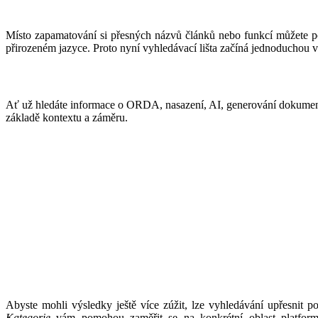
Místo zapamatování si přesných názvů článků nebo funkcí můžete po
přirozeném jazyce. Proto nyní vyhledávací lišta začíná jednoduchou
Ať už hledáte informace o ORDA, nasazení, AI, generování dokumentů n
základě kontextu a záměru.
Abyste mohli výsledky ještě více zúžit, lze vyhledávání upřesnit 
Kategorie
vám pomohou zaměřit se na konkrétní oblast platfor