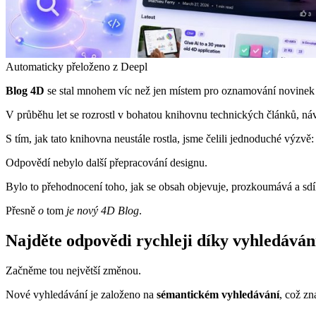
Automaticky přeloženo z Deepl
Blog 4D
se stal mnohem víc než jen místem pro oznamování novinek
V průběhu let se rozrostl v bohatou knihovnu technických článků, n
S tím, jak tato knihovna neustále rostla, jsme čelili jednoduché výzvě
Odpovědí nebylo další přepracování designu.
Bylo to přehodnocení toho, jak se obsah objevuje, prozkoumává a sdíl
Přesně
o
tom
je nový 4D Blog
.
Najděte odpovědi rychleji díky vyhledává
Začněme tou největší změnou.
Nové vyhledávání je založeno na
sémantickém vyhledávání
, což z