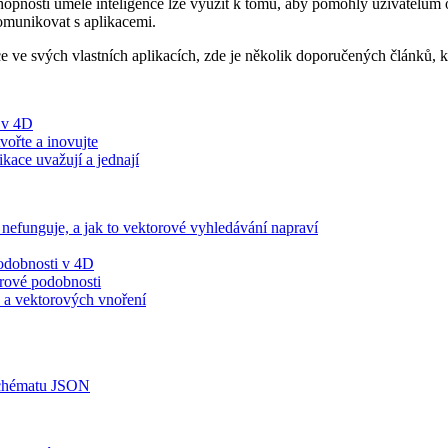
chopnosti umělé inteligence lze využít k tomu, aby pomohly uživatelům
komunikovat s aplikacemi.
ce ve svých vlastních aplikacích, zde je několik doporučených článků, 
I v 4D
vořte a inovujte
kace uvažují a jednají
 nefunguje, a jak to vektorové vyhledávání napraví
podobnosti v 4D
orové podobnosti
 a vektorových vnoření
 schématu JSON