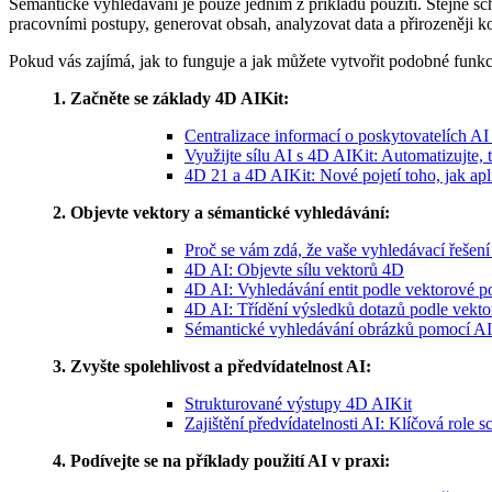
Sémantické vyhledávání je pouze jedním z příkladů použití. Stejné s
pracovními postupy, generovat obsah, analyzovat data a přirozeněji 
Pokud vás zajímá, jak to funguje a jak můžete vytvořit podobné funk
1. Začněte se základy 4D AIKit:
Centralizace informací o poskytovatelích A
Využijte sílu AI s 4D AIKit: Automatizujte, t
4D 21 a 4D AIKit: Nové pojetí toho, jak apli
2. Objevte vektory a sémantické vyhledávání:
Proč se vám zdá, že vaše vyhledávací řešení
4D AI: Objevte sílu vektorů 4D
4D AI: Vyhledávání entit podle vektorové 
4D AI: Třídění výsledků dotazů podle vekt
Sémantické vyhledávání obrázků pomocí AI
3. Zvyšte spolehlivost a předvídatelnost AI:
Strukturované výstupy 4D AIKit
Zajištění předvídatelnosti AI: Klíčová role
4. Podívejte se na příklady použití AI v praxi: