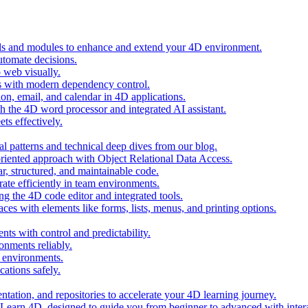
ols and modules to enhance and extend your 4D environment.
automate decisions.
 web visually.
 with modern dependency control.
ion, email, and calendar in 4D applications.
 the 4D word processor and integrated AI assistant.
ts effectively.
al patterns and technical deep dives from our blog.
oriented approach with Object Relational Data Access.
r, structured, and maintainable code.
rate efficiently in team environments.
g the 4D code editor and integrated tools.
ces with elements like forms, lists, menus, and printing options.
ts with control and predictability.
nments reliably.
D environments.
ations safely.
entation, and repositories to accelerate your 4D learning journey.
n Learn 4D, designed to guide you from beginner to advanced with intera