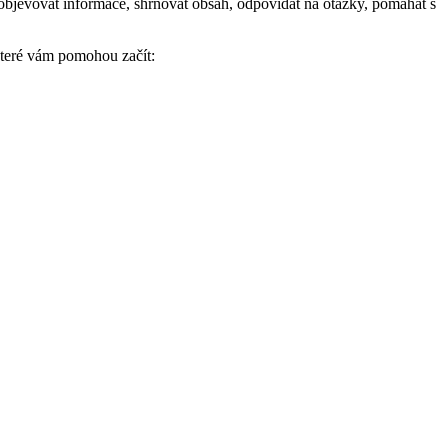
 objevovat informace, shrnovat obsah, odpovídat na otázky, pomáhat s
které vám pomohou začít: