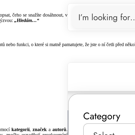
psat, čeho se snažíte dosáhnout, v
 výzvou:
„Hledám…“
ebo funkci, o které si matně pamatujete, že jste o ní četli před něko
pomocí
kategorií
,
značek
a
autorů
.
my,
značky
usnadňují prozkoumání