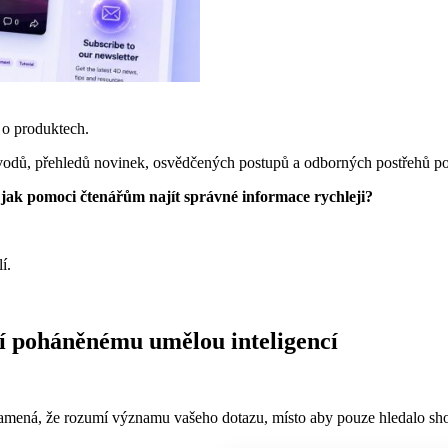
 o produktech.
ávodů, přehledů novinek, osvědčených postupů a odborných postřehů p
:
jak pomoci čtenářům najít správné informace rychleji?
í.
ní poháněnému umělou inteligencí
namená, že rozumí významu vašeho dotazu, místo aby pouze hledalo sho