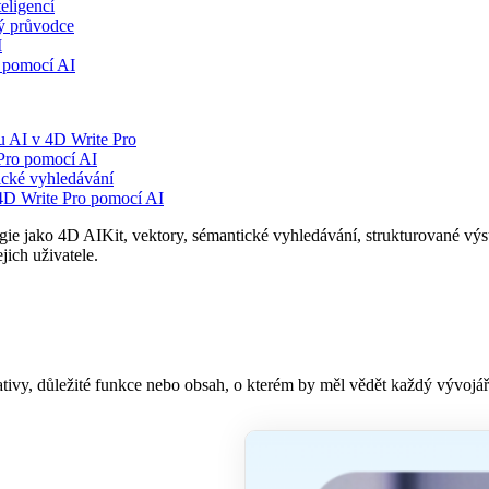
eligencí
ý průvodce
I
ů pomocí AI
ou AI v 4D Write Pro
 Pro pomocí AI
ické vyhledávání
4D Write Pro pomocí AI
jako 4D AIKit, vektory, sémantické vyhledávání, strukturované výstupy
jich uživatele.
ativy, důležité funkce nebo obsah, o kterém by měl vědět každý vývojář