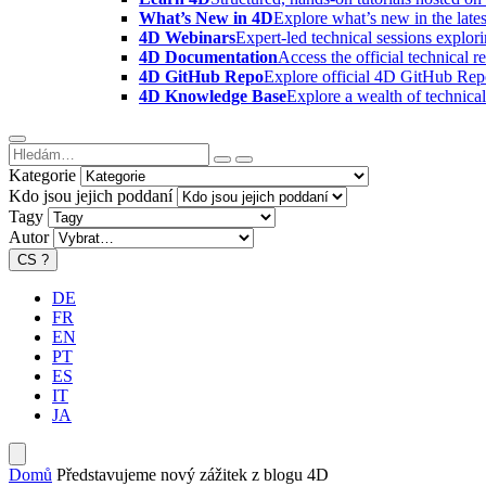
What’s New in 4D
Explore what’s new in the late
4D Webinars
Expert-led technical sessions explor
4D Documentation
Access the official technical r
4D GitHub Repo
Explore official 4D GitHub Rep
4D Knowledge Base
Explore a wealth of technica
Kategorie
Kdo jsou jejich poddaní
Tagy
Autor
CS
?
DE
FR
EN
PT
ES
IT
JA
Domů
Představujeme nový zážitek z blogu 4D