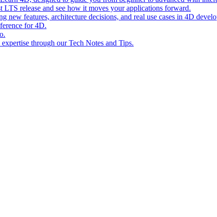
st LTS release and see how it moves your applications forward.
ing new features, architecture decisions, and real use cases in 4D devel
eference for 4D.
o.
l expertise through our Tech Notes and Tips.