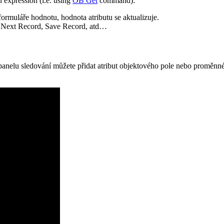
n expression (i.e. using
OB Get
command):
formuláře hodnotu, hodnota atributu se aktualizuje.
:
Next Record
,
Save Record,
atd…
anelu sledování můžete přidat atribut objektového pole nebo proměnné,