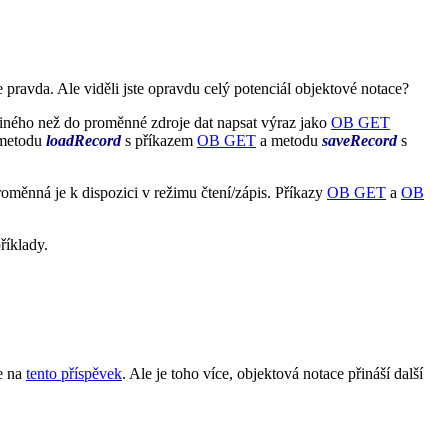
e pravda.
Ale viděli jste opravdu celý potenciál objektové notace?
jiného než
do proměnné zdroje dat napsat výraz jako
OB GET
 metodu
loadRecord
s příkazem
OB GET
a metodu
saveRecord
s
roměnná je k dispozici v režimu čtení/zápis. Příkazy
OB GET
a
OB
říklady.
se na
tento příspěvek
. Ale je toho více, objektová notace přináší další