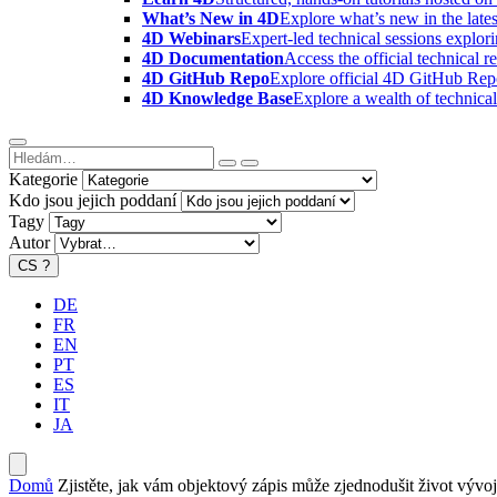
What’s New in 4D
Explore what’s new in the late
4D Webinars
Expert-led technical sessions explor
4D Documentation
Access the official technical r
4D GitHub Repo
Explore official 4D GitHub Rep
4D Knowledge Base
Explore a wealth of technica
Kategorie
Kdo jsou jejich poddaní
Tagy
Autor
CS
?
DE
FR
EN
PT
ES
IT
JA
Domů
Zjistěte, jak vám objektový zápis může zjednodušit život vývoj