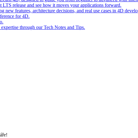
st LTS release and see how it moves your applications forward.
ing new features, architecture decisions, and real use cases in 4D devel
eference for 4D.
o.
l expertise through our Tech Notes and Tips.
áře!