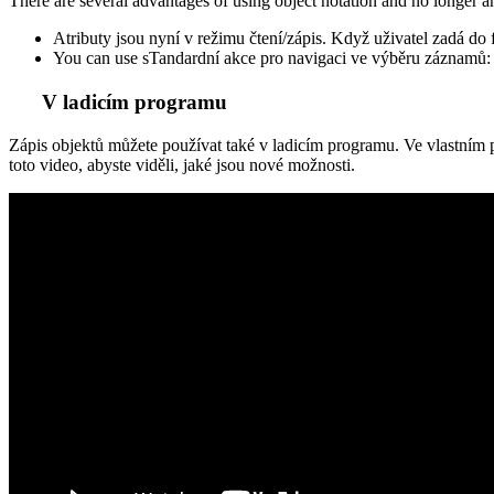
There are several advantages of using object notation and no longer a
Atributy jsou nyní v režimu čtení/zápis. Když uživatel zadá do 
You can use s
Tandardní akce pro navigaci ve výběru záznamů
V ladicím programu
Zápis objektů můžete používat také v ladicím programu. Ve vlastním p
toto video, abyste viděli, jaké jsou nové možnosti.