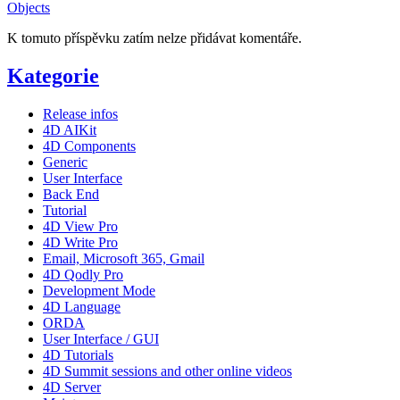
Objects
K tomuto příspěvku zatím nelze přidávat komentáře.
Kategorie
Release infos
4D AIKit
4D Components
Generic
User Interface
Back End
Tutorial
4D View Pro
4D Write Pro
Email, Microsoft 365, Gmail
4D Qodly Pro
Development Mode
4D Language
ORDA
User Interface / GUI
4D Tutorials
4D Summit sessions and other online videos
4D Server