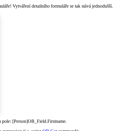
láře! Vytváření detailního formuláře se tak stává jednodušší.
u pole:
[Person]OB_Field.Firstname
.