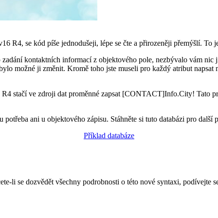
16 R4, se kód píše jednodušeji, lépe se čte a přirozeněji přemýšlí.
To j
o zadání kontaktních informací z objektového pole, nezbývalo vám nic 
bylo možné ji změnit.
Kromě toho jste museli pro každý atribut napsat
6 R4 stačí ve zdroji dat proměnné zapsat [CONTACT]Info.City!
Tato p
u potřeba ani u objektového zápisu. Stáhněte si tuto databázi pro další p
Příklad databáze
ete-li se dozvědět všechny podrobnosti o této nové syntaxi, podívejte 