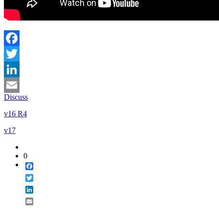
Facebook
Twitter
LinkedIn
Discuss
Email
v16 R4
v17
0
Facebook
Twitter
LinkedIn
Email