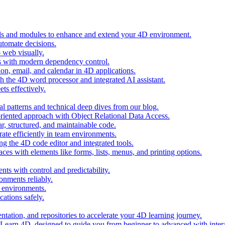
ols and modules to enhance and extend your 4D environment.
automate decisions.
 web visually.
 with modern dependency control.
ion, email, and calendar in 4D applications.
 the 4D word processor and integrated AI assistant.
ts effectively.
al patterns and technical deep dives from our blog.
oriented approach with Object Relational Data Access.
r, structured, and maintainable code.
rate efficiently in team environments.
g the 4D code editor and integrated tools.
ces with elements like forms, lists, menus, and printing options.
ts with control and predictability.
nments reliably.
D environments.
ations safely.
entation, and repositories to accelerate your 4D learning journey.
n Learn 4D, designed to guide you from beginner to advanced with intera