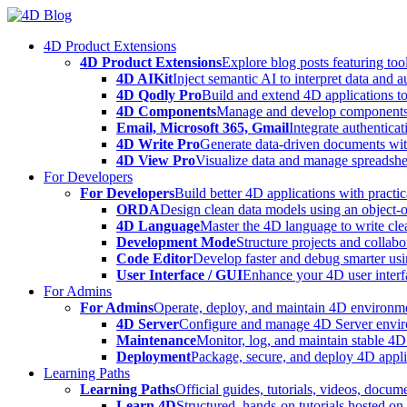
Skip
to
4D Product Extensions
content
4D Product Extensions
Explore blog posts featuring to
4D AIKit
Inject semantic AI to interpret data and 
4D Qodly Pro
Build and extend 4D applications to
4D Components
Manage and develop components
Email, Microsoft 365, Gmail
Integrate authenticat
4D Write Pro
Generate data-driven documents with
4D View Pro
Visualize data and manage spreadshee
For Developers
For Developers
Build better 4D applications with practic
ORDA
Design clean data models using an object-
4D Language
Master the 4D language to write clea
Development Mode
Structure projects and collabo
Code Editor
Develop faster and debug smarter usin
User Interface / GUI
Enhance your 4D user interfa
For Admins
For Admins
Operate, deploy, and maintain 4D environmen
4D Server
Configure and manage 4D Server enviro
Maintenance
Monitor, log, and maintain stable 4
Deployment
Package, secure, and deploy 4D applic
Learning Paths
Learning Paths
Official guides, tutorials, videos, docum
Learn 4D
Structured, hands-on tutorials hosted o