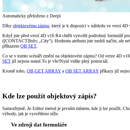
Automaticky přeloženo z Deepl
Díky
objektovému zápisu,
který je k dispozici v náhledu ve verzi 4D v
Když jste před verzí 4D v16 R4 chtěli vytvořit podrobný formulář pr
([CONTACT]Info; „City“). Hodnotu atributu jste mohli načíst, ale ne
příkazem
OB SET
.
Co se v tomto scénáři změní na objektovém zápisu? Od verze 4D v1
SET
již nejsou nutné.
To je vše
!
Nyní vidíte plný potenciál.
Kromě toho,
OB GET ARRAY
a
OB SET ARRAY
příkazy již nejso
Kde lze použít objektový zápis?
Samozřejmě, že Editor metod je prvním místem, kde ji lze použít. Chc
výhody, jak je vysvětleno níže.
Ve zdroji dat formuláře