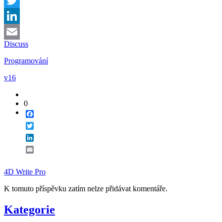
Twitter
LinkedIn
Discuss
Email
Programování
v16
0
Facebook
Twitter
LinkedIn
Email
4D Write Pro
K tomuto příspěvku zatím nelze přidávat komentáře.
Kategorie