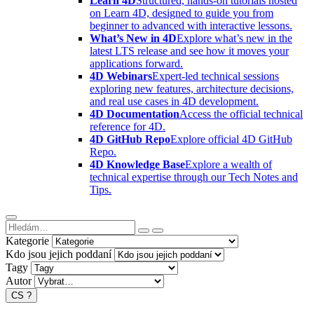
Learn 4D
Structured, hands-on tutorials hosted
on Learn 4D, designed to guide you from
beginner to advanced with interactive lessons.
What’s New in 4D
Explore what’s new in the
latest LTS release and see how it moves your
applications forward.
4D Webinars
Expert-led technical sessions
exploring new features, architecture decisions,
and real use cases in 4D development.
4D Documentation
Access the official technical
reference for 4D.
4D GitHub Repo
Explore official 4D GitHub
Repo.
4D Knowledge Base
Explore a wealth of
technical expertise through our Tech Notes and
Tips.
Kategorie
Kdo jsou jejich poddaní
Tagy
Autor
CS
?