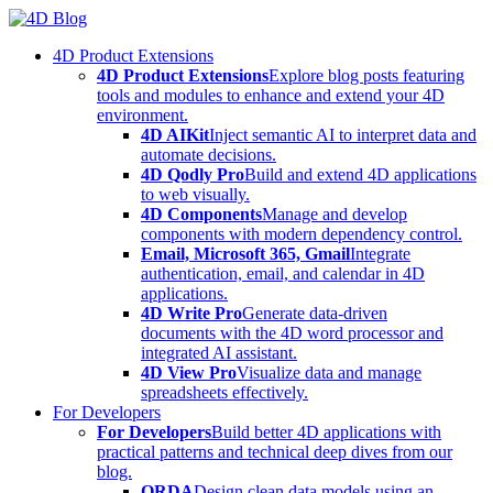
Skip
to
4D Product Extensions
content
4D Product Extensions
Explore blog posts featuring
tools and modules to enhance and extend your 4D
environment.
4D AIKit
Inject semantic AI to interpret data and
automate decisions.
4D Qodly Pro
Build and extend 4D applications
to web visually.
4D Components
Manage and develop
components with modern dependency control.
Email, Microsoft 365, Gmail
Integrate
authentication, email, and calendar in 4D
applications.
4D Write Pro
Generate data-driven
documents with the 4D word processor and
integrated AI assistant.
4D View Pro
Visualize data and manage
spreadsheets effectively.
For Developers
For Developers
Build better 4D applications with
practical patterns and technical deep dives from our
blog.
ORDA
Design clean data models using an