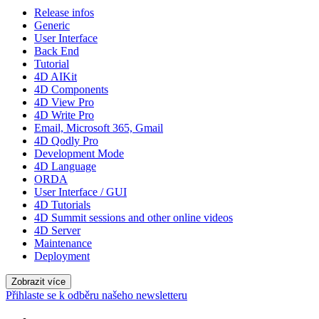
Release infos
Generic
User Interface
Back End
Tutorial
4D AIKit
4D Components
4D View Pro
4D Write Pro
Email, Microsoft 365, Gmail
4D Qodly Pro
Development Mode
4D Language
ORDA
User Interface / GUI
4D Tutorials
4D Summit sessions and other online videos
4D Server
Maintenance
Deployment
Zobrazit více
Přihlaste se k odběru našeho newsletteru