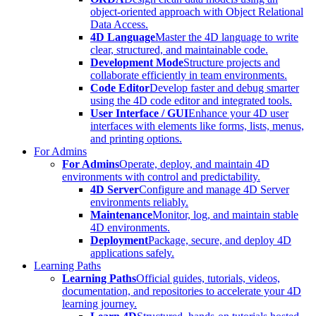
object-oriented approach with Object Relational
Data Access.
4D Language
Master the 4D language to write
clear, structured, and maintainable code.
Development Mode
Structure projects and
collaborate efficiently in team environments.
Code Editor
Develop faster and debug smarter
using the 4D code editor and integrated tools.
User Interface / GUI
Enhance your 4D user
interfaces with elements like forms, lists, menus,
and printing options.
For Admins
For Admins
Operate, deploy, and maintain 4D
environments with control and predictability.
4D Server
Configure and manage 4D Server
environments reliably.
Maintenance
Monitor, log, and maintain stable
4D environments.
Deployment
Package, secure, and deploy 4D
applications safely.
Learning Paths
Learning Paths
Official guides, tutorials, videos,
documentation, and repositories to accelerate your 4D
learning journey.