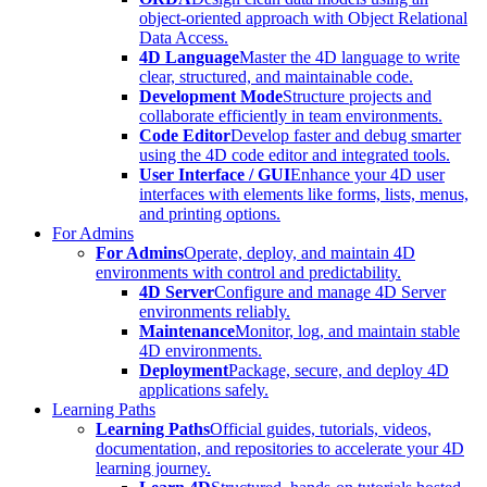
object-oriented approach with Object Relational
Data Access.
4D Language
Master the 4D language to write
clear, structured, and maintainable code.
Development Mode
Structure projects and
collaborate efficiently in team environments.
Code Editor
Develop faster and debug smarter
using the 4D code editor and integrated tools.
User Interface / GUI
Enhance your 4D user
interfaces with elements like forms, lists, menus,
and printing options.
For Admins
For Admins
Operate, deploy, and maintain 4D
environments with control and predictability.
4D Server
Configure and manage 4D Server
environments reliably.
Maintenance
Monitor, log, and maintain stable
4D environments.
Deployment
Package, secure, and deploy 4D
applications safely.
Learning Paths
Learning Paths
Official guides, tutorials, videos,
documentation, and repositories to accelerate your 4D
learning journey.