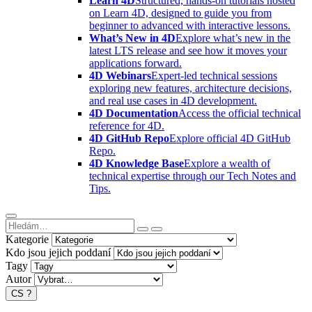
Learn 4D
Structured, hands-on tutorials hosted
on Learn 4D, designed to guide you from
beginner to advanced with interactive lessons.
What’s New in 4D
Explore what’s new in the
latest LTS release and see how it moves your
applications forward.
4D Webinars
Expert-led technical sessions
exploring new features, architecture decisions,
and real use cases in 4D development.
4D Documentation
Access the official technical
reference for 4D.
4D GitHub Repo
Explore official 4D GitHub
Repo.
4D Knowledge Base
Explore a wealth of
technical expertise through our Tech Notes and
Tips.
Kategorie
Kdo jsou jejich poddaní
Tagy
Autor
CS
?