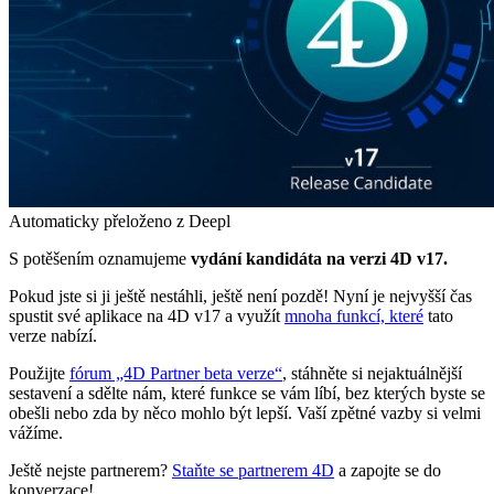
Automaticky přeloženo z Deepl
S potěšením oznamujeme
vydání kandidáta na
verzi 4D v17.
Pokud jste si ji ještě nestáhli, ještě není pozdě! Nyní je nejvyšší čas
spustit své aplikace na 4D v17 a využít
mnoha funkcí, které
tato
verze nabízí.
Použijte
fórum „4D Partner beta verze“
, stáhněte si nejaktuálnější
sestavení a sdělte nám, které funkce se vám líbí, bez kterých byste se
obešli nebo zda by něco mohlo být lepší. Vaší zpětné vazby si velmi
vážíme.
Ještě nejste partnerem?
Staňte se partnerem 4D
a zapojte se do
konverzace!