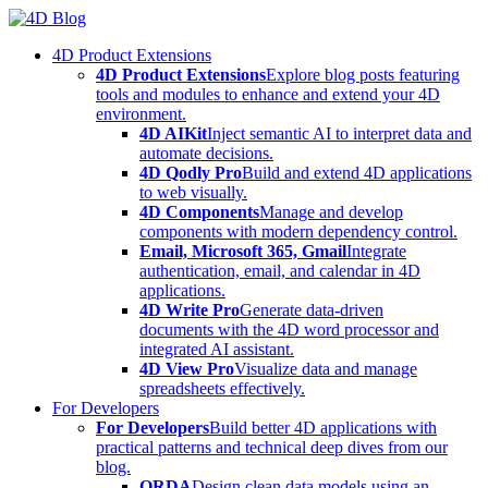
Skip
to
4D Product Extensions
content
4D Product Extensions
Explore blog posts featuring
tools and modules to enhance and extend your 4D
environment.
4D AIKit
Inject semantic AI to interpret data and
automate decisions.
4D Qodly Pro
Build and extend 4D applications
to web visually.
4D Components
Manage and develop
components with modern dependency control.
Email, Microsoft 365, Gmail
Integrate
authentication, email, and calendar in 4D
applications.
4D Write Pro
Generate data-driven
documents with the 4D word processor and
integrated AI assistant.
4D View Pro
Visualize data and manage
spreadsheets effectively.
For Developers
For Developers
Build better 4D applications with
practical patterns and technical deep dives from our
blog.
ORDA
Design clean data models using an