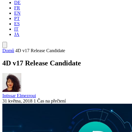
DE
FR
EN
PT
ES
IT
JA
Domů
4D v17 Release Candidate
4D v17 Release Candidate
Intissar Elmezroui
31 května, 2018
1 Čas na přečtení