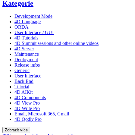
Kategorie
Development Mode
4D Language
ORDA
User Interface / GUI
4D Tutorials
4D Summit sessions and other online videos
4D Server
Maintenance
Deployment
Release infos
Generic
User Interface
Back End
Tutorial
4D AIKit
4D Components
4D View Pro
4D Write Pro
Email, Microsoft 365, Gmail
4D Qodly Pro
Zobrazit více