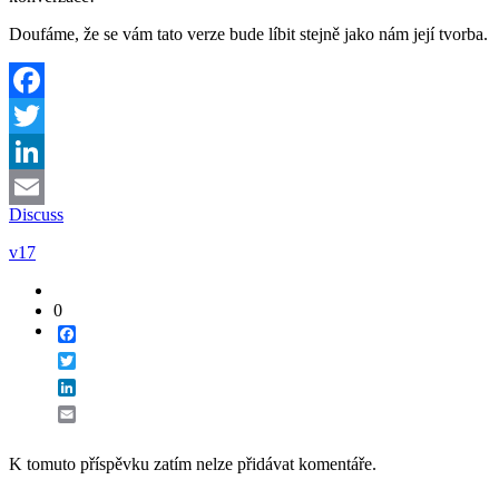
Doufáme, že se vám tato verze bude líbit stejně jako nám její tvorba.
Facebook
Twitter
LinkedIn
Discuss
Email
v17
0
Facebook
Twitter
LinkedIn
Email
K tomuto příspěvku zatím nelze přidávat komentáře.