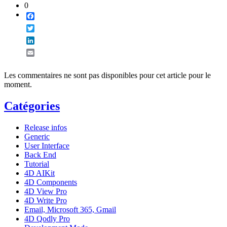
0
Facebook
Twitter
LinkedIn
Email
Les commentaires ne sont pas disponibles pour cet article pour le
moment.
Catégories
Release infos
Generic
User Interface
Back End
Tutorial
4D AIKit
4D Components
4D View Pro
4D Write Pro
Email, Microsoft 365, Gmail
4D Qodly Pro