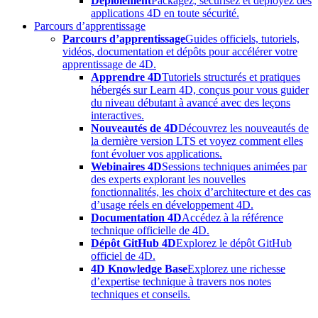
Déploiement
Packagez, sécurisez et déployez des
applications 4D en toute sécurité.
Parcours d’apprentissage
Parcours d’apprentissage
Guides officiels, tutoriels,
vidéos, documentation et dépôts pour accélérer votre
apprentissage de 4D.
Apprendre 4D
Tutoriels structurés et pratiques
hébergés sur Learn 4D, conçus pour vous guider
du niveau débutant à avancé avec des leçons
interactives.
Nouveautés de 4D
Découvrez les nouveautés de
la dernière version LTS et voyez comment elles
font évoluer vos applications.
Webinaires 4D
Sessions techniques animées par
des experts explorant les nouvelles
fonctionnalités, les choix d’architecture et des cas
d’usage réels en développement 4D.
Documentation 4D
Accédez à la référence
technique officielle de 4D.
Dépôt GitHub 4D
Explorez le dépôt GitHub
officiel de 4D.
4D Knowledge Base
Explorez une richesse
d’expertise technique à travers nos notes
techniques et conseils.