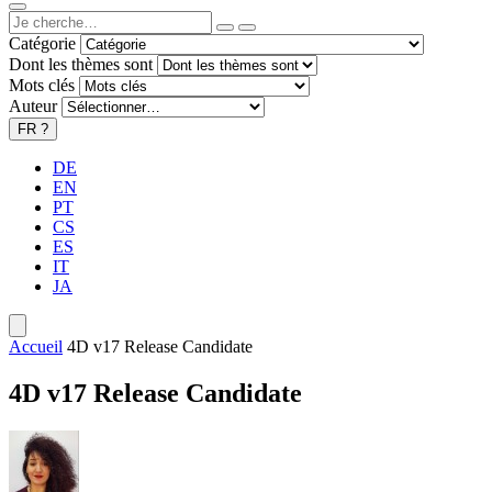
Catégorie
Dont les thèmes sont
Mots clés
Auteur
FR
?
DE
EN
PT
CS
ES
IT
JA
Accueil
4D v17 Release Candidate
4D v17 Release Candidate