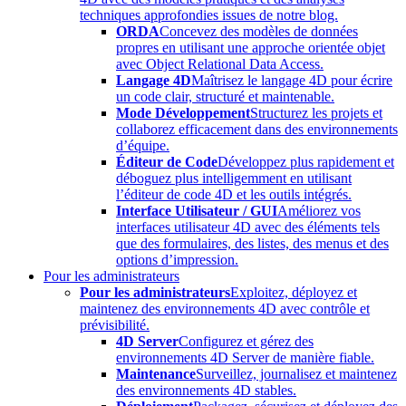
techniques approfondies issues de notre blog.
ORDA
Concevez des modèles de données
propres en utilisant une approche orientée objet
avec Object Relational Data Access.
Langage 4D
Maîtrisez le langage 4D pour écrire
un code clair, structuré et maintenable.
Mode Développement
Structurez les projets et
collaborez efficacement dans des environnements
d’équipe.
Éditeur de Code
Développez plus rapidement et
déboguez plus intelligemment en utilisant
l’éditeur de code 4D et les outils intégrés.
Interface Utilisateur / GUI
Améliorez vos
interfaces utilisateur 4D avec des éléments tels
que des formulaires, des listes, des menus et des
options d’impression.
Pour les administrateurs
Pour les administrateurs
Exploitez, déployez et
maintenez des environnements 4D avec contrôle et
prévisibilité.
4D Server
Configurez et gérez des
environnements 4D Server de manière fiable.
Maintenance
Surveillez, journalisez et maintenez
des environnements 4D stables.