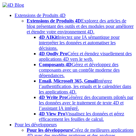
Skip
to
Extensions de Produits 4D
content
Extensions de Produits 4D
Explorez des articles de
blog présentant des outils et des modules pour améliorer
et étendre votre environnement 4D.
4D AIKit
Injectez une IA sémantique pour
interpréter les données et automatiser les
décisions.
4D Qodly Pro
Créez et étendez visuellement des
applications 4D vers le web.
Composants 4D
Gérez et développez des
composants avec un contrôle moderne des
dépendances.
Email, Microsoft 365, Gmail
Intégrez
l’authentification, les emails et le calendrier dans
les applications 4D.
4D Write Pro
Générez des documents pilotés par
les données avec le traitement de texte 4D et
l’assistant IA intégré.
4D View Pro
Visualisez les données et gérez
efficacement les feuilles de calcul.
Pour les développeurs
Pour les développeurs
Créez de meilleures applications
4D avec des modèles pratiques et des analyses