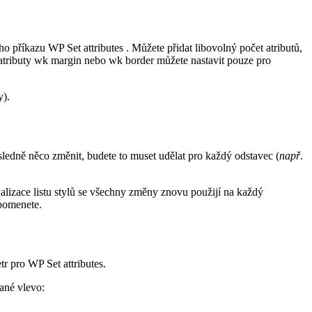
ého příkazu
WP Set attributes
. Můžete přidat libovolný počet atributů,
 atributy
wk margin
nebo
wk border
můžete nastavit pouze pro
y).
sledně něco změnit, budete to muset udělat pro každý odstavec (
např
.
tualizace listu stylů se všechny změny znovu použijí na každý
apomenete.
etr pro
WP Set attributes
.
ané vlevo: