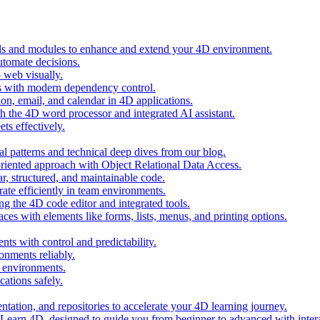
ols and modules to enhance and extend your 4D environment.
automate decisions.
 web visually.
 with modern dependency control.
ion, email, and calendar in 4D applications.
 the 4D word processor and integrated AI assistant.
ts effectively.
al patterns and technical deep dives from our blog.
oriented approach with Object Relational Data Access.
r, structured, and maintainable code.
rate efficiently in team environments.
g the 4D code editor and integrated tools.
ces with elements like forms, lists, menus, and printing options.
ts with control and predictability.
nments reliably.
D environments.
ations safely.
entation, and repositories to accelerate your 4D learning journey.
n Learn 4D, designed to guide you from beginner to advanced with intera