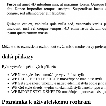
Můžete si to rozmyslet a rozhodnout se, že místo modré barvy preferu
další příkazy
Bylo vytvořeno pět nových příkazů:
WP New style sheet
:
umožňuje vytvořit list stylů
WP DELETE STYLE SHEET
:
umožňuje odstranit list stylů
WP Get style sheet
:
umožňuje načíst jeden list stylů podle jeho
WP Get style sheets
:
vyplní kolekci listů stylů daného typu a 
WP IMPORT STYLE SHEETS
:
umožňuje importovat existují
Poznámka k uživatelskému rozhraní