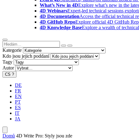
What’s New in 4D
Explore what’s new in the late
4D Webinars
Expert-led technical sessions explor
4D Documentation
Access the official technical r
4D GitHub Repo
Explore official 4D GitHub Rep
4D Knowledge Base
Explore a wealth of technica
Kategorie
Kdo jsou jejich poddaní
Tagy
Autor
CS
?
DE
FR
EN
PT
ES
IT
JA
Domů
4D Write Pro: Styly jsou zde