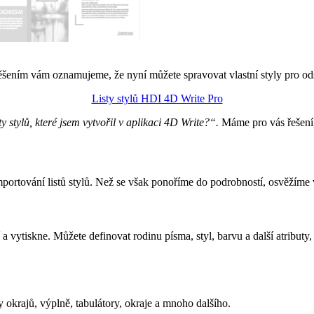
těšením vám oznamujeme, že nyní můžete spravovat vlastní styly pro od
Listy stylů HDI 4D Write Pro
ty stylů, které jsem vytvořil v aplikaci 4D Write?“.
Máme pro vás řešení, 
ortování listů stylů. Než se však ponoříme do podrobností, osvěžíme vá
a vytiskne. Můžete definovat rodinu písma, styl, barvu a další atributy,
y okrajů, výplně, tabulátory, okraje a mnoho dalšího.