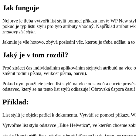
Jak funguje
Nejprve je třeba vytvořit list stylů pomocí příkazu nový:
WP New styl
pokud je typ listu stylu pro tyto atributy vhodný. Například atribut
wk 
znakový list stylu
.
Jakmile je vše hotovo, zbývá poslední věc, kterou je třeba udělat, a to
Jaký je v tom rozdíl?
Proč ztrácet čas individuálním aplikováním stejných atributů na více
změnit rodinu písma, velikost písma, barvu).
Pokud nyní použijete jeden list stylů na více odstavců a chcete prové
odstavec, který se na tento list stylů odkazuje! Obrovská úspora času!
Příklad:
List stylů je objekt patřící k dokumentu. Vytváří se pomocí příkazu
WP
Vytvořme list stylu odstavce „Blue Helvetica“, ve kterém chceme zob
styleSheet
:=
WP New style sheet
(
WParea1
;
wk type paragrap