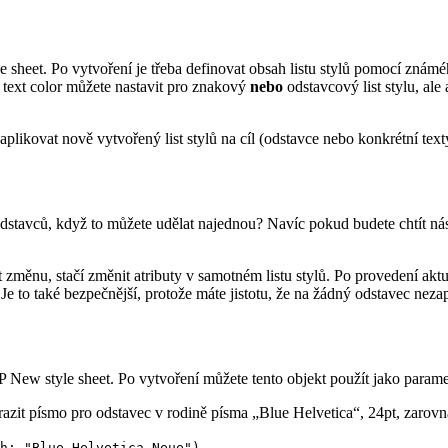
e sheet
.
Po vytvoření je třeba definovat obsah listu stylů pomocí znám
text color
můžete nastavit pro znakový
nebo
odstavcový list stylu, ale
 aplikovat nově vytvořený list stylů na cíl (odstavce nebo konkrétní text
 odstavců, když to můžete udělat najednou? Navíc pokud budete chtít ná
st změnu, stačí změnit atributy v samotném listu stylů. Po provedení ak
 Je to také bezpečnější, protože máte jistotu, že na žádný odstavec nez
 New style sheet
. Po vytvoření můžete tento objekt použít jako param
razit písmo pro odstavec v rodině písma „Blue Helvetica“, 24pt, zarovn
h
; "Blue Helvetica Neue")