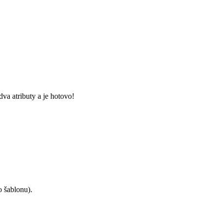
va atributy a je hotovo!
o šablonu).