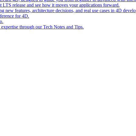
st LTS release and see how it moves your applications forward.
ing new features, architecture decisions, and real use cases in 4D devel
eference for 4D.
o.
l expertise through our Tech Notes and Tips.