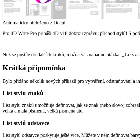
Automaticky přeloženo z Deepl
Pro 4D Write Pro přináší 4D v18 dobrou zprávu: příchod stylů! S po
Než se pustíte do dalších kroků, možná vás napadne otázka:
„Co s lis
Krátká připomínka
Bylo přidáno několik nových příkazů pro vytváření, odstraňování a imp
List stylu znaků
List stylu znaků umožňuje definovat, jak se znak (nebo slovo) zobrazí 
velká a malá písmena, velká písmena atd.
List stylů odstavce
List stylů odstavce poskytuje ještě více. Můžete v něm definovat barv