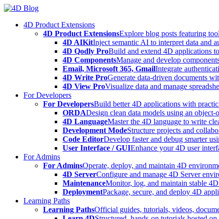
Skip
to
4D Product Extensions
content
4D Product Extensions
Explore blog posts featuring to
4D AIKit
Inject semantic AI to interpret data and 
4D Qodly Pro
Build and extend 4D applications to
4D Components
Manage and develop components
Email, Microsoft 365, Gmail
Integrate authenticat
4D Write Pro
Generate data-driven documents with
4D View Pro
Visualize data and manage spreadshee
For Developers
For Developers
Build better 4D applications with practic
ORDA
Design clean data models using an object-
4D Language
Master the 4D language to write clea
Development Mode
Structure projects and collabo
Code Editor
Develop faster and debug smarter usin
User Interface / GUI
Enhance your 4D user interfa
For Admins
For Admins
Operate, deploy, and maintain 4D environmen
4D Server
Configure and manage 4D Server enviro
Maintenance
Monitor, log, and maintain stable 4
Deployment
Package, secure, and deploy 4D applic
Learning Paths
Learning Paths
Official guides, tutorials, videos, docum
Learn 4D
Structured, hands-on tutorials hosted o