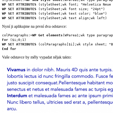
WP SET ATTRIBUTES
(
styleSheet
;
wk font
; "Helvetica Neue 
WP SET ATTRIBUTES
(
styleSheet
;
wk font size
; "24pt")
WP SET ATTRIBUTES
(
styleSheet
;
wk text color
; "blue")
WP SET ATTRIBUTES
(
styleSheet
;
wk text align
;
wk left
)
Nyní ji aplikujme na první dva odstavce:
colParagraphs
:=
WP Get elements
(
WParea1
;
wk type paragrap
For
(
$i
;0;1)
WP SET ATTRIBUTES
(
colParagraphs[$i]
;
wk style sheet
; "B
End for
Vaše odstavce by měly vypadat nějak takto: