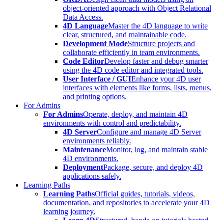
object-oriented approach with Object Relational
Data Access.
4D Language
Master the 4D language to write
clear, structured, and maintainable code.
Development Mode
Structure projects and
collaborate efficiently in team environments.
Code Editor
Develop faster and debug smarter
using the 4D code editor and integrated tools.
User Interface / GUI
Enhance your 4D user
interfaces with elements like forms, lists, menus,
and printing options.
For Admins
For Admins
Operate, deploy, and maintain 4D
environments with control and predictability.
4D Server
Configure and manage 4D Server
environments reliably.
Maintenance
Monitor, log, and maintain stable
4D environments.
Deployment
Package, secure, and deploy 4D
applications safely.
Learning Paths
Learning Paths
Official guides, tutorials, videos,
documentation, and repositories to accelerate your 4D
learning journey.