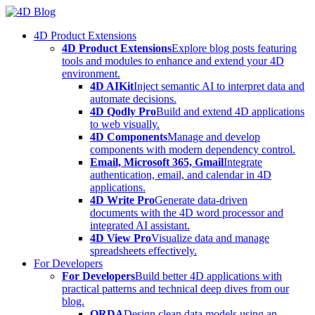
Skip
to
4D Product Extensions
content
4D Product Extensions
Explore blog posts featuring
tools and modules to enhance and extend your 4D
environment.
4D AIKit
Inject semantic AI to interpret data and
automate decisions.
4D Qodly Pro
Build and extend 4D applications
to web visually.
4D Components
Manage and develop
components with modern dependency control.
Email, Microsoft 365, Gmail
Integrate
authentication, email, and calendar in 4D
applications.
4D Write Pro
Generate data-driven
documents with the 4D word processor and
integrated AI assistant.
4D View Pro
Visualize data and manage
spreadsheets effectively.
For Developers
For Developers
Build better 4D applications with
practical patterns and technical deep dives from our
blog.
ORDA
Design clean data models using an