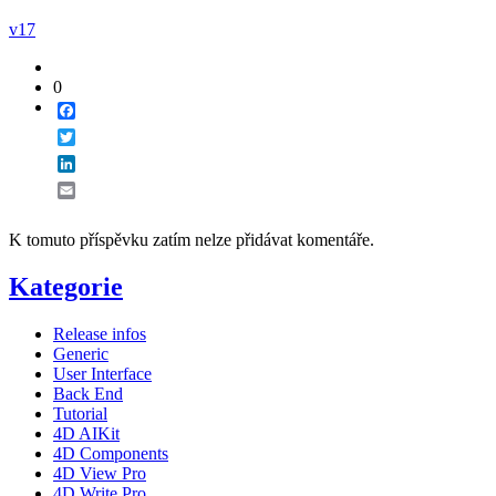
v17
0
Facebook
Twitter
LinkedIn
Email
K tomuto příspěvku zatím nelze přidávat komentáře.
Kategorie
Release infos
Generic
User Interface
Back End
Tutorial
4D AIKit
4D Components
4D View Pro
4D Write Pro