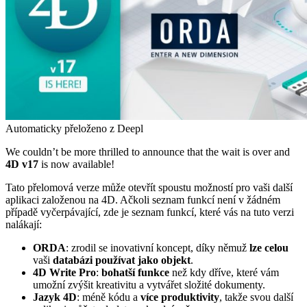
Automaticky přeloženo z Deepl
We couldn’t be more thrilled to announce that the wait is over and
4D v17
is now available
!
Tato přelomová verze může otevřít spoustu možností pro vaši další
aplikaci založenou na 4D. Ačkoli seznam funkcí není v žádném
případě vyčerpávající, zde je seznam funkcí, které vás na tuto verzi
nalákají:
ORDA
: zrodil se inovativní koncept, díky němuž
lze
celou
vaši
databázi používat jako objekt
.
4D Write Pro
:
bohatší funkce
než kdy dříve, které vám
umožní zvýšit kreativitu a vytvářet složité dokumenty.
Jazyk 4D
: méně kódu a
více produktivity
, takže svou další