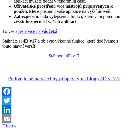
aplikaci můžete dodat v rekordním čase.
Uživatelské prostředí
: více
nástrojů připravených k
použití, které
posunou vaše aplikace na vyšší úroveň.
Zabezpečení
: řada vylepšení a funkcí, které vám pomohou
zvýšit bezpečnost vašich aplikací
.
To vše a
ještě více na vás čeká
!
Stáhněte si
4D v17
a objevte výkonné funkce, které dodáváme s
touto hlavní verzí!
Stáhnout 4D v17
Podívejte se na všechny příspěvky na blogu 4D v17 >
Facebook
Twitter
LinkedIn
Discuss
Email