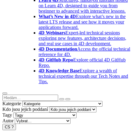
Learn 4D
Structured, hands-on tutorials hosted
on Learn 4D, designed to guide you from
beginner to advanced with interactive lessons.
What’s New in 4D
Explore what’s new in the
latest LTS release and see how it moves your
applications forward.
4D Webinars
Expert-led technical sessions
exploring new features, architecture decisions,
and real use cases in 4D development.
4D Documentation
Access the official technical
reference for 4D.
4D GitHub Repo
Explore official 4D GitHub
Repo.
4D Knowledge Base
Explore a wealth of
technical expertise through our Tech Notes and
Tips.
Kategorie
Kdo jsou jejich poddaní
Tagy
Autor
CS
?