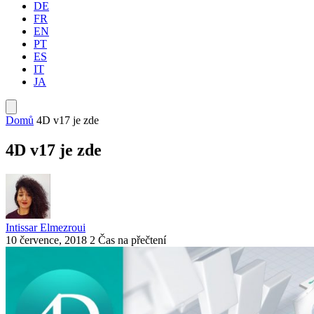
DE
FR
EN
PT
ES
IT
JA
Domů
4D v17 je zde
4D v17 je zde
Intissar Elmezroui
10 července, 2018
2 Čas na přečtení