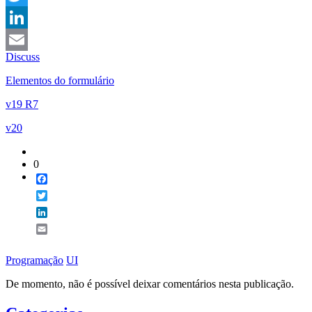
Twitter
LinkedIn
Discuss
Email
Elementos do formulário
v19 R7
v20
0
Facebook
Twitter
LinkedIn
Email
Programação
UI
De momento, não é possível deixar comentários nesta publicação.