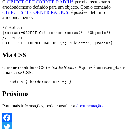
O
OBJECT GET CORNER RADIUS
permite recuperar o
arredondamento definido para um objecto. Com o comando
OBJECT SET CORNER RADIUS
,
é possível definir o
arredondamento.
// Getter
$radius
:=
OBJECT Get corner radius
(*; "Objecto")
// Setter
OBJECT SET CORNER RADIUS
(*; "Objecto";
$radius
)
Via CSS
O nome do atributo CSS é
borderRadius
. Aqui está um exemplo de
uma classe CSS:
  .radius { borderRadius: 5; }
Próximo
Para mais informações, pode consultar a
documentação
.
Facebook