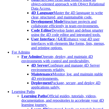
object-oriented approach with Object Relational
Data Access.
4D Language
Master the 4D language to write
clear, structured, and maintainable code.
Development Mode
Structure projects and
collaborate efficiently in team environments.
Code Editor
Develop faster and debug smarter
using the 4D code editor and integrated tools.
User Interface / GUI
Enhance your 4D user
interfaces with elements like forms, lists, menus,
and printing options.
For Admins
For Admins
Operate, deploy, and maintain 4D
environments with control and predictability.
4D Server
Configure and manage 4D Server
environments reliably.
Maintenance
Monitor, log, and maintain stable
4D environments.
Deployment
Package, secure, and deploy 4D
applications safely.
Learning Paths
Learning Paths
Official guides, tutorials, videos,
documentation, and repositories to accelerate your 4D
learning journey.