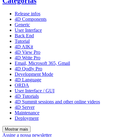
Categorias
Release infos
4D Components
Generic
User Interface
Back End
Tutorial
4D AIKit
4D View Pro
4D Write Pro
Email, Microsoft 365, Gmail
4D Qodly Pro
Development Mode
4D Language
ORDA
User Interface / GUI
4D Tutorials
4D Summit sessions and other online videos
4D Server
Maintenance
Deployment
Mostrar mais
Assine a nossa newsletter