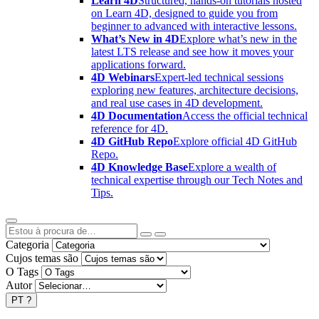
Learn 4D
Structured, hands-on tutorials hosted
on Learn 4D, designed to guide you from
beginner to advanced with interactive lessons.
What’s New in 4D
Explore what’s new in the
latest LTS release and see how it moves your
applications forward.
4D Webinars
Expert-led technical sessions
exploring new features, architecture decisions,
and real use cases in 4D development.
4D Documentation
Access the official technical
reference for 4D.
4D GitHub Repo
Explore official 4D GitHub
Repo.
4D Knowledge Base
Explore a wealth of
technical expertise through our Tech Notes and
Tips.
Categoria
Cujos temas são
O Tags
Autor
PT
?