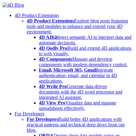
Skip
to
4D Product Extensions
content
4D Product Extensions
Explore blog posts featuring
tools and modules to enhance and extend your 4D
environment.
4D AIKit
Inject semantic AI to interpret data and
automate decisions.
4D Qodly Pro
Build and extend 4D applications
to web visually.
4D Components
Manage and develop
components with modern dependency control.
Email, Microsoft 365, Gmail
Integrate
authentication, email, and calendar in 4D
applications.
4D Write Pro
Generate data-driven
documents with the 4D word processor and
integrated AI assistant.
4D View Pro
Visualize data and manage
spreadsheets effectively.
For Developers
For Developers
Build better 4D applications with
practical patterns and technical deep dives from our
blog.
ORDA
Design clean data models using an