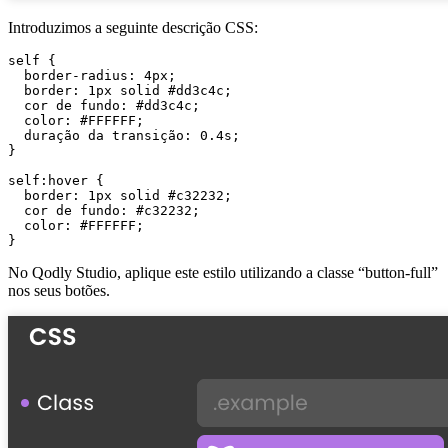
Introduzimos a seguinte descrição CSS:
self {

  border-radius: 4px;

  border: 1px solid #dd3c4c;

  cor de fundo: #dd3c4c;

  color: #FFFFFF;

  duração da transição: 0.4s;

}

self:hover {

  border: 1px solid #c32232;

  cor de fundo: #c32232;

  color: #FFFFFF;

No Qodly Studio, aplique este estilo utilizando a classe “button-full”
nos seus botões.