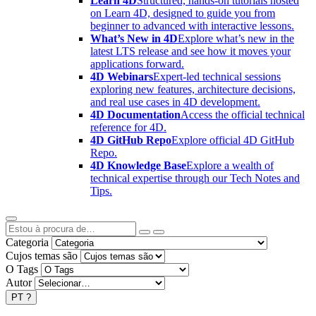
Learn 4D
Structured, hands-on tutorials hosted
on Learn 4D, designed to guide you from
beginner to advanced with interactive lessons.
What’s New in 4D
Explore what’s new in the
latest LTS release and see how it moves your
applications forward.
4D Webinars
Expert-led technical sessions
exploring new features, architecture decisions,
and real use cases in 4D development.
4D Documentation
Access the official technical
reference for 4D.
4D GitHub Repo
Explore official 4D GitHub
Repo.
4D Knowledge Base
Explore a wealth of
technical expertise through our Tech Notes and
Tips.
Categoria
Cujos temas são
O Tags
Autor
PT
?