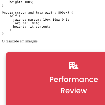
    height: 100%;

}

@media screen and (max-width: 800px) {

    self {

      raio da margem: 10px 10px 0 0;

      largura: 100%;

      height: fit-content;

    }

O resultado em imagens: