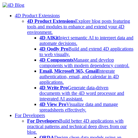
Skip
to
4D Product Extensions
content
4D Product Extensions
Explore blog posts featuring
tools and modules to enhance and extend your 4D
environment.
4D AIKit
Inject semantic AI to interpret data and
automate decisions.
4D Qodly Pro
Build and extend 4D applications
to web visually.
4D Components
Manage and develop
components with modern dependency control.
Email, Microsoft 365, Gmail
Integrate
authentication, email, and calendar in 4D
applications.
4D Write Pro
Generate data-driven
documents with the 4D word processor and
integrated AI assistant.
4D View Pro
Visualize data and manage
spreadsheets effectively.
For Developers
For Developers
Build better 4D applications with
practical patterns and technical deep dives from our
blog.
ORDA
Design clean data models using an