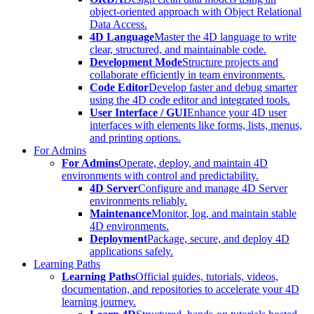
object-oriented approach with Object Relational
Data Access.
4D Language
Master the 4D language to write
clear, structured, and maintainable code.
Development Mode
Structure projects and
collaborate efficiently in team environments.
Code Editor
Develop faster and debug smarter
using the 4D code editor and integrated tools.
User Interface / GUI
Enhance your 4D user
interfaces with elements like forms, lists, menus,
and printing options.
For Admins
For Admins
Operate, deploy, and maintain 4D
environments with control and predictability.
4D Server
Configure and manage 4D Server
environments reliably.
Maintenance
Monitor, log, and maintain stable
4D environments.
Deployment
Package, secure, and deploy 4D
applications safely.
Learning Paths
Learning Paths
Official guides, tutorials, videos,
documentation, and repositories to accelerate your 4D
learning journey.