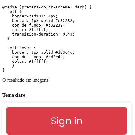
@media (prefers-color-scheme: dark) {

  self {

    border-radius: 4px;

    border: 1px solid #c32232;

    cor de fundo: #c32232;

    color: #ffffff;

    transition-duration: 0.4s;

  }

  self:hover {

    border: 1px solid #dd3c4c;

    cor de fundo: #dd3c4c;

    color: #ffffff;

    }

O resultado em imagens:
Tema claro