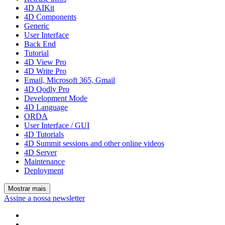
4D AIKit
4D Components
Generic
User Interface
Back End
Tutorial
4D View Pro
4D Write Pro
Email, Microsoft 365, Gmail
4D Qodly Pro
Development Mode
4D Language
ORDA
User Interface / GUI
4D Tutorials
4D Summit sessions and other online videos
4D Server
Maintenance
Deployment
Mostrar mais
Assine a nossa newsletter