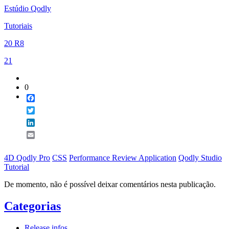
Estúdio Qodly
Tutoriais
20 R8
21
0
Facebook
Twitter
LinkedIn
Email
4D Qodly Pro
CSS
Performance Review Application
Qodly Studio
Tutorial
De momento, não é possível deixar comentários nesta publicação.
Categorias
Release infos