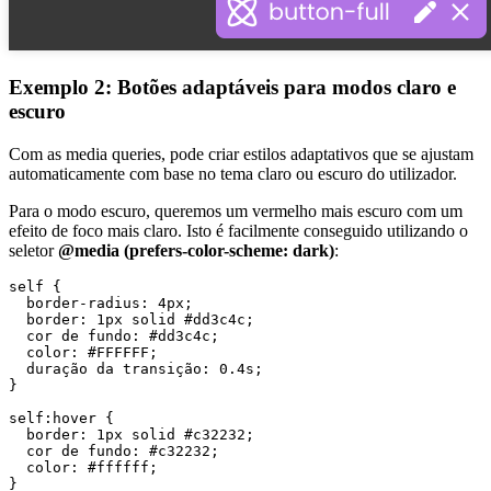
Exemplo 2: Botões adaptáveis para modos claro e
escuro
Com as media queries, pode criar estilos adaptativos que se ajustam
automaticamente com base no tema claro ou escuro do utilizador.
Para o modo escuro, queremos um vermelho mais escuro com um
efeito de foco mais claro. Isto é facilmente conseguido utilizando o
seletor
@media (prefers-color-scheme: dark)
:
self {

  border-radius: 4px;

  border: 1px solid #dd3c4c;

  cor de fundo: #dd3c4c;

  color: #FFFFFF;

  duração da transição: 0.4s;

}

self:hover {

  border: 1px solid #c32232;

  cor de fundo: #c32232;

  color: #ffffff;

}
