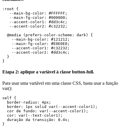
:root {

   --main-bg-color: #FFFFFF;

   --main-fg-color: #000000;

   --accent-color1: #dd3c4c;

   --accent-color2: #c32232;

  @media (prefers-color-scheme: dark) {

    --main-bg-color: #121212;

    --main-fg-color: #E0E0E0;

    --accent-color1: #c32232;

    --accent-color2: #dd3c4c;

  }

Etapa 2: aplique a variável à classe button-full.
Para usar uma variável em uma classe CSS, basta usar a função
var():
self {

  border-radius: 4px;

  border: 1px solid var(--accent-color1);

  cor de fundo: var(--accent-color1);

  cor: var(--text-color1);

  duração da transição: 0.4s;

}
