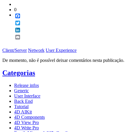
0
Facebook
Twitter
LinkedIn
Email
Client/Server
Network
User Experience
De momento, não é possível deixar comentários nesta publicação.
Categorias
Release infos
Generic
User Interface
Back End
Tutorial
4D AIKit
4D Components
4D View Pro
4D Write Pro