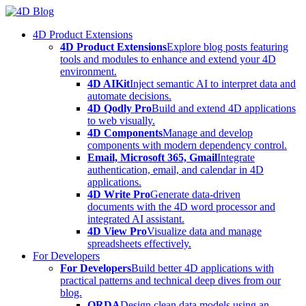
Skip
to
4D Product Extensions
content
4D Product Extensions
Explore blog posts featuring
tools and modules to enhance and extend your 4D
environment.
4D AIKit
Inject semantic AI to interpret data and
automate decisions.
4D Qodly Pro
Build and extend 4D applications
to web visually.
4D Components
Manage and develop
components with modern dependency control.
Email, Microsoft 365, Gmail
Integrate
authentication, email, and calendar in 4D
applications.
4D Write Pro
Generate data-driven
documents with the 4D word processor and
integrated AI assistant.
4D View Pro
Visualize data and manage
spreadsheets effectively.
For Developers
For Developers
Build better 4D applications with
practical patterns and technical deep dives from our
blog.
ORDA
Design clean data models using an