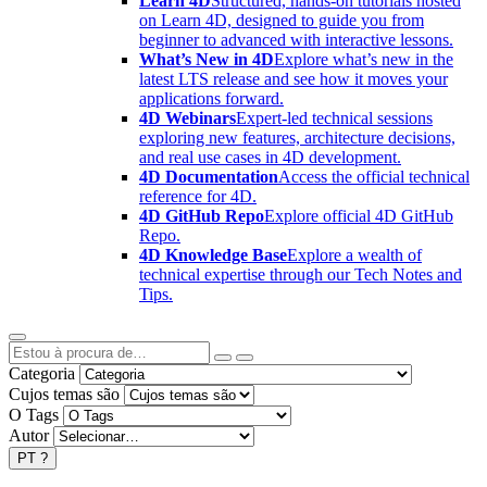
Learn 4D
Structured, hands-on tutorials hosted
on Learn 4D, designed to guide you from
beginner to advanced with interactive lessons.
What’s New in 4D
Explore what’s new in the
latest LTS release and see how it moves your
applications forward.
4D Webinars
Expert-led technical sessions
exploring new features, architecture decisions,
and real use cases in 4D development.
4D Documentation
Access the official technical
reference for 4D.
4D GitHub Repo
Explore official 4D GitHub
Repo.
4D Knowledge Base
Explore a wealth of
technical expertise through our Tech Notes and
Tips.
Categoria
Cujos temas são
O Tags
Autor
PT
?