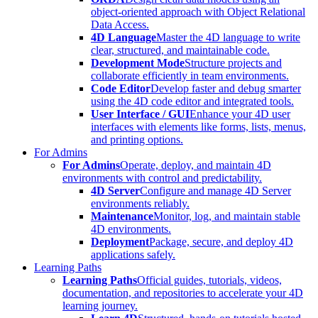
object-oriented approach with Object Relational
Data Access.
4D Language
Master the 4D language to write
clear, structured, and maintainable code.
Development Mode
Structure projects and
collaborate efficiently in team environments.
Code Editor
Develop faster and debug smarter
using the 4D code editor and integrated tools.
User Interface / GUI
Enhance your 4D user
interfaces with elements like forms, lists, menus,
and printing options.
For Admins
For Admins
Operate, deploy, and maintain 4D
environments with control and predictability.
4D Server
Configure and manage 4D Server
environments reliably.
Maintenance
Monitor, log, and maintain stable
4D environments.
Deployment
Package, secure, and deploy 4D
applications safely.
Learning Paths
Learning Paths
Official guides, tutorials, videos,
documentation, and repositories to accelerate your 4D
learning journey.