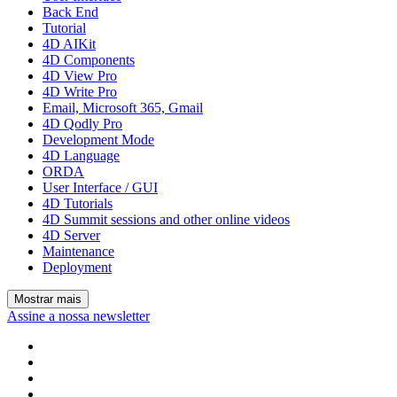
Back End
Tutorial
4D AIKit
4D Components
4D View Pro
4D Write Pro
Email, Microsoft 365, Gmail
4D Qodly Pro
Development Mode
4D Language
ORDA
User Interface / GUI
4D Tutorials
4D Summit sessions and other online videos
4D Server
Maintenance
Deployment
Mostrar mais
Assine a nossa newsletter