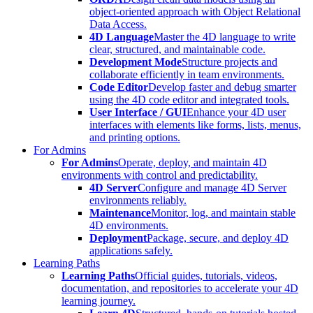
object-oriented approach with Object Relational
Data Access.
4D Language
Master the 4D language to write
clear, structured, and maintainable code.
Development Mode
Structure projects and
collaborate efficiently in team environments.
Code Editor
Develop faster and debug smarter
using the 4D code editor and integrated tools.
User Interface / GUI
Enhance your 4D user
interfaces with elements like forms, lists, menus,
and printing options.
For Admins
For Admins
Operate, deploy, and maintain 4D
environments with control and predictability.
4D Server
Configure and manage 4D Server
environments reliably.
Maintenance
Monitor, log, and maintain stable
4D environments.
Deployment
Package, secure, and deploy 4D
applications safely.
Learning Paths
Learning Paths
Official guides, tutorials, videos,
documentation, and repositories to accelerate your 4D
learning journey.