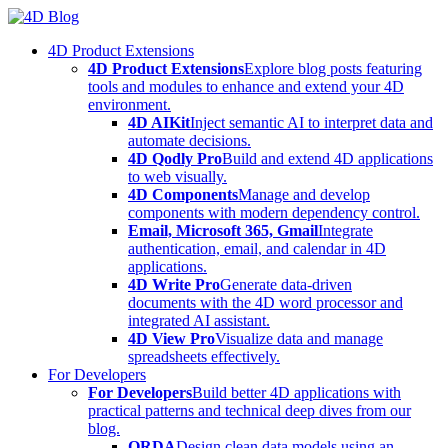
Skip
to
4D Product Extensions
content
4D Product Extensions
Explore blog posts featuring
tools and modules to enhance and extend your 4D
environment.
4D AIKit
Inject semantic AI to interpret data and
automate decisions.
4D Qodly Pro
Build and extend 4D applications
to web visually.
4D Components
Manage and develop
components with modern dependency control.
Email, Microsoft 365, Gmail
Integrate
authentication, email, and calendar in 4D
applications.
4D Write Pro
Generate data-driven
documents with the 4D word processor and
integrated AI assistant.
4D View Pro
Visualize data and manage
spreadsheets effectively.
For Developers
For Developers
Build better 4D applications with
practical patterns and technical deep dives from our
blog.
ORDA
Design clean data models using an