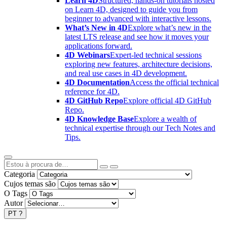
Learn 4D
Structured, hands-on tutorials hosted
on Learn 4D, designed to guide you from
beginner to advanced with interactive lessons.
What’s New in 4D
Explore what’s new in the
latest LTS release and see how it moves your
applications forward.
4D Webinars
Expert-led technical sessions
exploring new features, architecture decisions,
and real use cases in 4D development.
4D Documentation
Access the official technical
reference for 4D.
4D GitHub Repo
Explore official 4D GitHub
Repo.
4D Knowledge Base
Explore a wealth of
technical expertise through our Tech Notes and
Tips.
Categoria
Cujos temas são
O Tags
Autor
PT
?