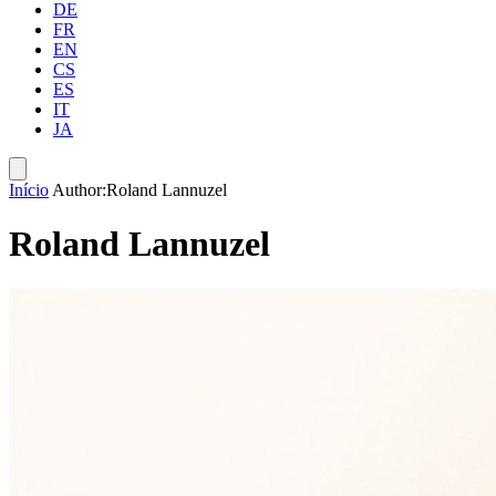
DE
FR
EN
CS
ES
IT
JA
Início
Author:Roland Lannuzel
Roland Lannuzel