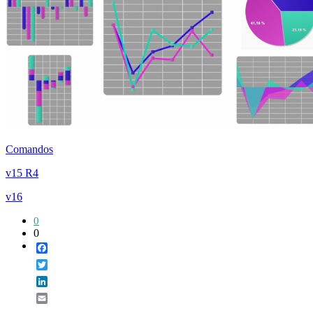
Comandos
v15 R4
v16
0
0
Facebook
Twitter
LinkedIn
Email