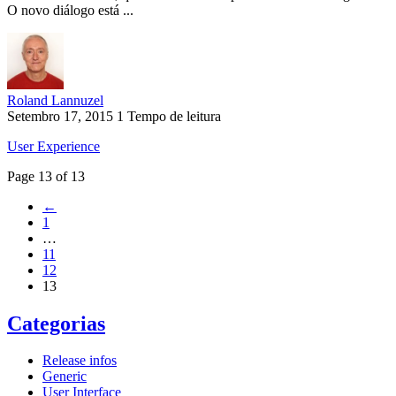
O novo diálogo está ...
Roland Lannuzel
Setembro 17, 2015
1 Tempo de leitura
User Experience
Page 13 of 13
←
1
…
11
12
13
Categorias
Release infos
Generic
User Interface