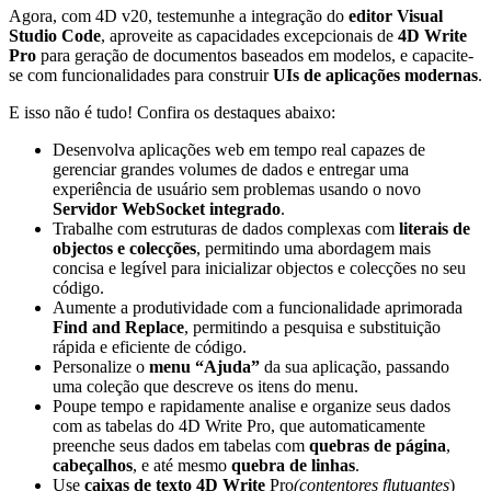
Agora, com 4D v20, testemunhe a integração do
editor Visual
Studio Code
, aproveite as capacidades excepcionais de
4D Write
Pro
para geração de documentos baseados em modelos, e capacite-
se com funcionalidades para construir
UIs de aplicações modernas
.
E isso não é tudo! Confira os destaques abaixo:
Desenvolva aplicações web em tempo real capazes de
gerenciar grandes volumes de dados e entregar uma
experiência de usuário sem problemas usando o novo
Servidor WebSocket integrado
.
Trabalhe com estruturas de dados complexas com
literais de
objectos e colecções
, permitindo uma abordagem mais
concisa e legível para inicializar objectos e colecções no seu
código.
Aumente a produtividade com a funcionalidade aprimorada
Find and Replace
, permitindo a pesquisa e substituição
rápida e eficiente de código.
Personalize o
menu “Ajuda”
da sua aplicação, passando
uma coleção que descreve os itens do menu.
Poupe tempo e rapidamente analise e organize seus dados
com as tabelas do 4D Write Pro, que automaticamente
preenche seus dados em tabelas com
quebras de página
,
cabeçalhos
, e até mesmo
quebra de linhas
.
Use
caixas de texto 4D Write
Pro
(contentores flutuantes
)