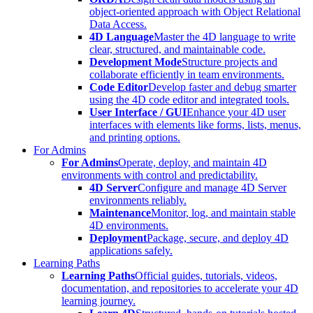
object-oriented approach with Object Relational
Data Access.
4D Language
Master the 4D language to write
clear, structured, and maintainable code.
Development Mode
Structure projects and
collaborate efficiently in team environments.
Code Editor
Develop faster and debug smarter
using the 4D code editor and integrated tools.
User Interface / GUI
Enhance your 4D user
interfaces with elements like forms, lists, menus,
and printing options.
For Admins
For Admins
Operate, deploy, and maintain 4D
environments with control and predictability.
4D Server
Configure and manage 4D Server
environments reliably.
Maintenance
Monitor, log, and maintain stable
4D environments.
Deployment
Package, secure, and deploy 4D
applications safely.
Learning Paths
Learning Paths
Official guides, tutorials, videos,
documentation, and repositories to accelerate your 4D
learning journey.