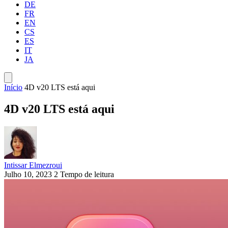
DE
FR
EN
CS
ES
IT
JA
Início
4D v20 LTS está aqui
4D v20 LTS está aqui
Intissar Elmezroui
Julho 10, 2023
2 Tempo de leitura