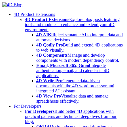
Skip
to
4D Product Extensions
content
4D Product Extensions
Explore blog posts featuring
tools and modules to enhance and extend your 4D
environment.
4D AIKit
Inject semantic AI to interpret data and
automate decisions.
4D Qodly Pro
Build and extend 4D applications
to web visually.
4D Components
Manage and develop
components with modern dependency control.
Email, Microsoft 365, Gmail
Integrate
authentication, email, and calendar in 4D
applications.
4D Write Pro
Generate data-driven
documents with the 4D word processor and
integrated AI assistant.
4D View Pro
Visualize data and manage
spreadsheets effectively.
For Developers
For Developers
Build better 4D applications with
practical patterns and technical deep dives from our
blog.
ORDA
Design clean data models using an