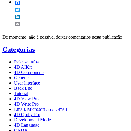
Facebook
Twitter
LinkedIn
Email
De momento, não é possível deixar comentários nesta publicação.
Categorias
Release infos
4D AIKit
4D Components
Generic
User Interface
Back End
Tutorial
4D View Pro
4D Write Pro
Email, Microsoft 365, Gmail
4D Qodly Pro
Development Mode
4D Language
ORDA