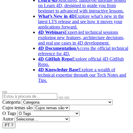
Learn 4D
Structured, hands-on tutorials hosted
on Learn 4D, designed to guide you from
beginner to advanced with interactive lessons.
What’s New in 4D
Explore what’s new in the
latest LTS release and see how it moves your
applications forward.
4D Webinars
Expert-led technical sessions
exploring new features, architecture decisions,
and real use cases in 4D development.
4D Documentation
Access the official technical
reference for 4D.
4D GitHub Repo
Explore official 4D GitHub
Repo.
4D Knowledge Base
Explore a wealth of
technical expertise through our Tech Notes and
Tips.
Categoria
Cujos temas são
O Tags
Autor
PT
?