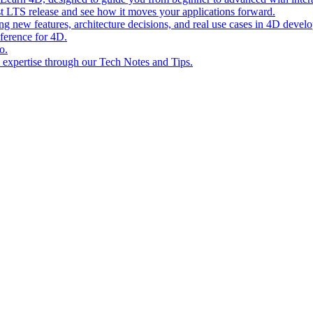
st LTS release and see how it moves your applications forward.
ing new features, architecture decisions, and real use cases in 4D devel
eference for 4D.
o.
l expertise through our Tech Notes and Tips.