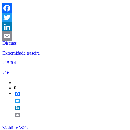
Facebook
Twitter
LinkedIn
Discuss
Email
Extremidade traseira
v15 R4
v16
0
Facebook
Twitter
LinkedIn
Email
Mobility
Web