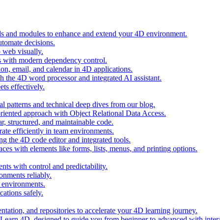
ols and modules to enhance and extend your 4D environment.
automate decisions.
 web visually.
 with modern dependency control.
ion, email, and calendar in 4D applications.
 the 4D word processor and integrated AI assistant.
ts effectively.
al patterns and technical deep dives from our blog.
oriented approach with Object Relational Data Access.
r, structured, and maintainable code.
rate efficiently in team environments.
g the 4D code editor and integrated tools.
ces with elements like forms, lists, menus, and printing options.
ts with control and predictability.
nments reliably.
D environments.
ations safely.
entation, and repositories to accelerate your 4D learning journey.
n Learn 4D, designed to guide you from beginner to advanced with intera