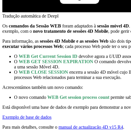
Tradução automática de Deepl
Os
comandos da Sessão WEB
foram adaptados à
sessão móvel 4D
.
exemplo, com o
novo tratamento de sessões 4D Mobile
, pode gerir
Para informação, as
sessões 4D Mobile e as sessões Web
são dois ti
executar vários processos Web
; cada processo Web pode ter o seu pr
O
WEB Get Current Session ID
devolve agora a
UUID
assoc
O
WEB GET SESSION EXPIRATION
O comando devolve i
a uma sessão Móvel 4D.
O
WEB CLOSE SESSION
encerra a sessão 4D móvel cujo 
processos Web relacionados para terminar a sua execução.
Acrescentámos também um novo comando:
O novo comando
WEB Get session process count
permite sab
Está disponível uma base de dados de exemplo para demonstrar a nov
Exemplo de base de dados
Para mais detalhes, consulte o
manual de actualização 4D v15 R4
.