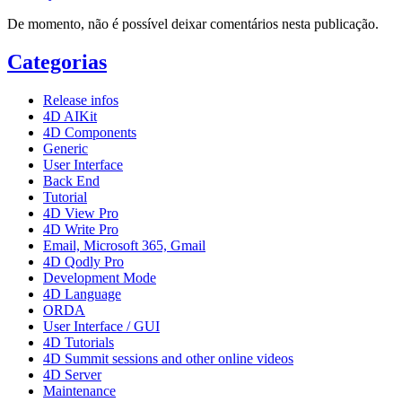
De momento, não é possível deixar comentários nesta publicação.
Categorias
Release infos
4D AIKit
4D Components
Generic
User Interface
Back End
Tutorial
4D View Pro
4D Write Pro
Email, Microsoft 365, Gmail
4D Qodly Pro
Development Mode
4D Language
ORDA
User Interface / GUI
4D Tutorials
4D Summit sessions and other online videos
4D Server
Maintenance