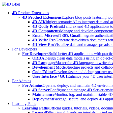
Skip
to
4D Product Extensions
content
4D Product Extensions
Explore blog posts featuring to
4D AIKit
Inject semantic AI to interpret data and 
4D Qodly Pro
Build and extend 4D applications to
4D Components
Manage and develop components
Email, Microsoft 365, Gmail
Integrate authenticat
4D Write Pro
Generate data-driven documents with
4D View Pro
Visualize data and manage spreadshee
For Developers
For Developers
Build better 4D applications with practic
ORDA
Design clean data models using an object-
4D Language
Master the 4D language to write clea
Development Mode
Structure projects and collabo
Code Editor
Develop faster and debug smarter usin
User Interface / GUI
Enhance your 4D user interfa
For Admins
For Admins
Operate, deploy, and maintain 4D environmen
4D Server
Configure and manage 4D Server enviro
Maintenance
Monitor, log, and maintain stable 4
Deployment
Package, secure, and deploy 4D applic
Learning Paths
Learning Paths
Official guides, tutorials, videos, docum
Learn 4D
Structured, hands-on tutorials hosted o