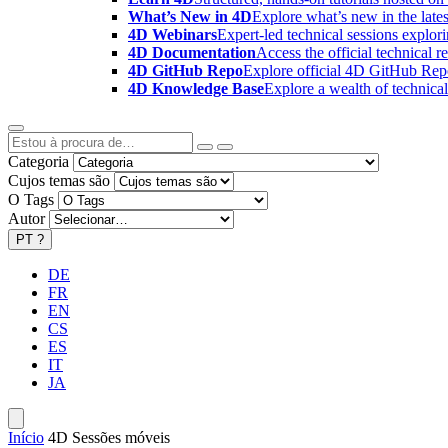
What’s New in 4D
Explore what’s new in the late
4D Webinars
Expert-led technical sessions explor
4D Documentation
Access the official technical r
4D GitHub Repo
Explore official 4D GitHub Rep
4D Knowledge Base
Explore a wealth of technica
Categoria
Cujos temas são
O Tags
Autor
PT
?
DE
FR
EN
CS
ES
IT
JA
Início
4D Sessões móveis