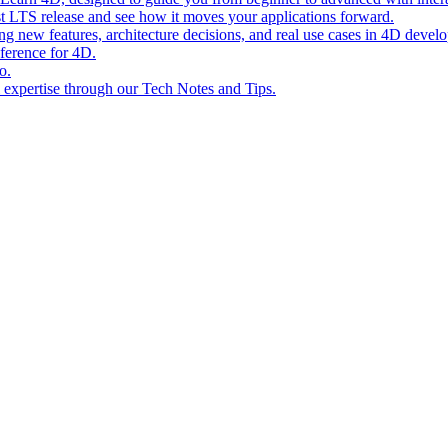
st LTS release and see how it moves your applications forward.
ing new features, architecture decisions, and real use cases in 4D devel
eference for 4D.
o.
l expertise through our Tech Notes and Tips.