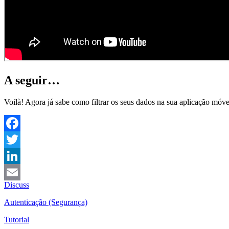
A seguir…
Voilà! Agora já sabe como filtrar os seus dados na sua aplicação móv
Facebook
Twitter
LinkedIn
Discuss
Email
Autenticação (Segurança)
Tutorial