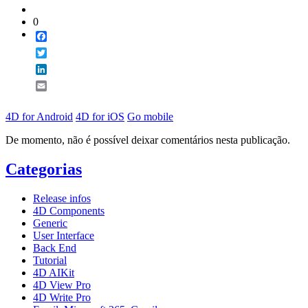
0
Facebook
Twitter
LinkedIn
Email
4D for Android
4D for iOS
Go mobile
De momento, não é possível deixar comentários nesta publicação.
Categorias
Release infos
4D Components
Generic
User Interface
Back End
Tutorial
4D AIKit
4D View Pro
4D Write Pro