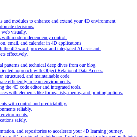
ols and modules to enhance and extend your 4D environment.
automate decisions.
 web visually.
 with modern dependency control.
ion, email, and calendar in 4D applications.
 the 4D word processor and integrated AI assistant.
ts effectively.
al patterns and technical deep dives from our blog.
oriented approach with Object Relational Data Access.
r, structured, and maintainable code.
rate efficiently in team environments.
g the 4D code editor and integrated tools.
ces with elements like forms, lists, menus, and printing options.
ts with control and predictability.
nments reliably.
D environments.
ations safely.
entation, and repositories to accelerate your 4D learning journey.
n Learn 4D, designed to guide you from beginner to advanced with intera