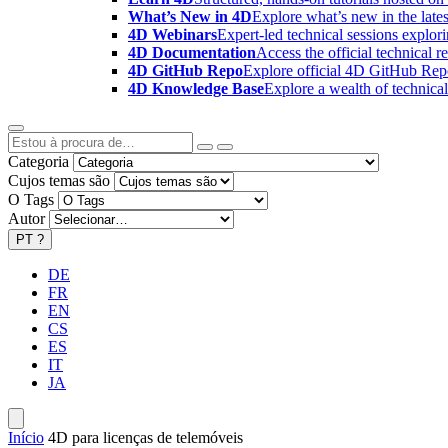
What’s New in 4D
Explore what’s new in the late
4D Webinars
Expert-led technical sessions explor
4D Documentation
Access the official technical r
4D GitHub Repo
Explore official 4D GitHub Rep
4D Knowledge Base
Explore a wealth of technica
Categoria
Cujos temas são
O Tags
Autor
PT
?
DE
FR
EN
CS
ES
IT
JA
Início
4D para licenças de telemóveis