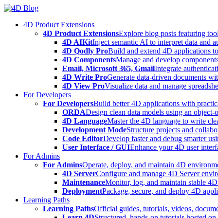
Skip
to
4D Product Extensions
content
4D Product Extensions
Explore blog posts featuring to
4D AIKit
Inject semantic AI to interpret data and 
4D Qodly Pro
Build and extend 4D applications to
4D Components
Manage and develop components
Email, Microsoft 365, Gmail
Integrate authenticat
4D Write Pro
Generate data-driven documents with
4D View Pro
Visualize data and manage spreadshee
For Developers
For Developers
Build better 4D applications with practic
ORDA
Design clean data models using an object-
4D Language
Master the 4D language to write clea
Development Mode
Structure projects and collabo
Code Editor
Develop faster and debug smarter usin
User Interface / GUI
Enhance your 4D user interfa
For Admins
For Admins
Operate, deploy, and maintain 4D environmen
4D Server
Configure and manage 4D Server enviro
Maintenance
Monitor, log, and maintain stable 4
Deployment
Package, secure, and deploy 4D applic
Learning Paths
Learning Paths
Official guides, tutorials, videos, docum
Learn 4D
Structured, hands-on tutorials hosted o