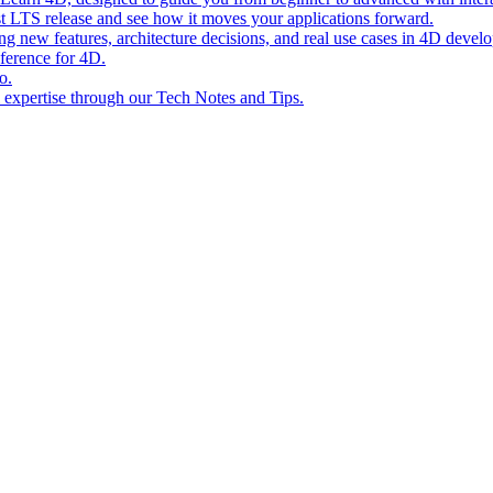
st LTS release and see how it moves your applications forward.
ing new features, architecture decisions, and real use cases in 4D devel
eference for 4D.
o.
l expertise through our Tech Notes and Tips.