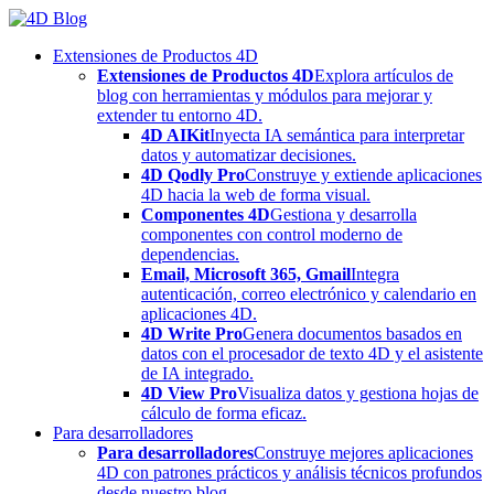
Skip
to
Extensiones de Productos 4D
content
Extensiones de Productos 4D
Explora artículos de
blog con herramientas y módulos para mejorar y
extender tu entorno 4D.
4D AIKit
Inyecta IA semántica para interpretar
datos y automatizar decisiones.
4D Qodly Pro
Construye y extiende aplicaciones
4D hacia la web de forma visual.
Componentes 4D
Gestiona y desarrolla
componentes con control moderno de
dependencias.
Email, Microsoft 365, Gmail
Integra
autenticación, correo electrónico y calendario en
aplicaciones 4D.
4D Write Pro
Genera documentos basados en
datos con el procesador de texto 4D y el asistente
de IA integrado.
4D View Pro
Visualiza datos y gestiona hojas de
cálculo de forma eficaz.
Para desarrolladores
Para desarrolladores
Construye mejores aplicaciones
4D con patrones prácticos y análisis técnicos profundos
desde nuestro blog.