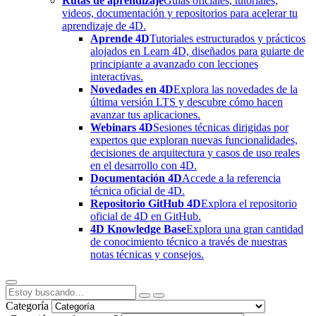
Rutas de aprendizaje
Guías oficiales, tutoriales,
videos, documentación y repositorios para acelerar tu
aprendizaje de 4D.
Aprende 4D
Tutoriales estructurados y prácticos
alojados en Learn 4D, diseñados para guiarte de
principiante a avanzado con lecciones
interactivas.
Novedades en 4D
Explora las novedades de la
última versión LTS y descubre cómo hacen
avanzar tus aplicaciones.
Webinars 4D
Sesiones técnicas dirigidas por
expertos que exploran nuevas funcionalidades,
decisiones de arquitectura y casos de uso reales
en el desarrollo con 4D.
Documentación 4D
Accede a la referencia
técnica oficial de 4D.
Repositorio GitHub 4D
Explora el repositorio
oficial de 4D en GitHub.
4D Knowledge Base
Explora una gran cantidad
de conocimiento técnico a través de nuestras
notas técnicas y consejos.
Categoría