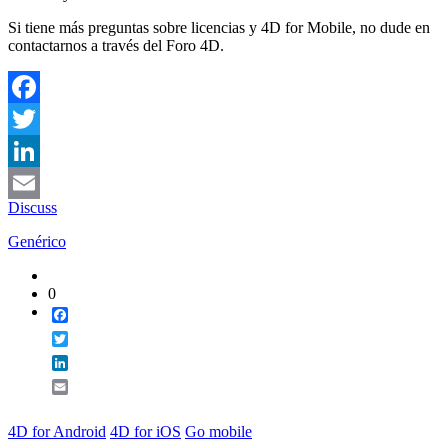
Si tiene más preguntas sobre licencias y 4D for Mobile, no dude en
contactarnos a través del Foro 4D.
Facebook
Twitter
LinkedIn
Discuss
Email
Genérico
0
Facebook
Twitter
LinkedIn
Email
4D for Android
4D for iOS
Go mobile