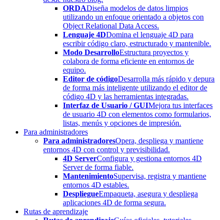
ORDA
Diseña modelos de datos limpios
utilizando un enfoque orientado a objetos con
Object Relational Data Access.
Lenguaje 4D
Domina el lenguaje 4D para
escribir código claro, estructurado y mantenible.
Modo Desarrollo
Estructura proyectos y
colabora de forma eficiente en entornos de
equipo.
Editor de código
Desarrolla más rápido y depura
de forma más inteligente utilizando el editor de
código 4D y las herramientas integradas.
Interfaz de Usuario / GUI
Mejora tus interfaces
de usuario 4D con elementos como formularios,
listas, menús y opciones de impresión.
Para administradores
Para administradores
Opera, despliega y mantiene
entornos 4D con control y previsibilidad.
4D Server
Configura y gestiona entornos 4D
Server de forma fiable.
Mantenimiento
Supervisa, registra y mantiene
entornos 4D estables.
Despliegue
Empaqueta, asegura y despliega
aplicaciones 4D de forma segura.
Rutas de aprendizaje