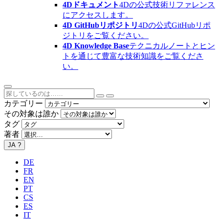
4Dドキュメント
4Dの公式技術リファレンス
にアクセスします。
4D GitHubリポジトリ
4Dの公式GitHubリポ
ジトリをご覧ください。
4D Knowledge Base
テクニカルノートとヒン
トを通じて豊富な技術知識をご覧くださ
い。
カテゴリー
その対象は誰か
タグ
著者
JA
?
DE
FR
EN
PT
CS
ES
IT