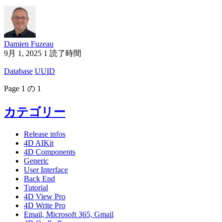
Damien Fuzeau
9月 1, 2025
1 読了時間
Database
UUID
Page 1 の 1
カテゴリー
Release infos
4D AIKit
4D Components
Generic
User Interface
Back End
Tutorial
4D View Pro
4D Write Pro
Email, Microsoft 365, Gmail