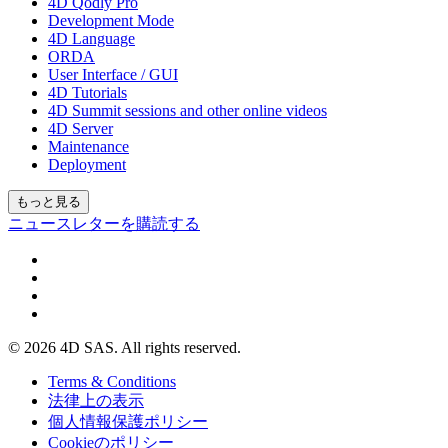
4D Qodly Pro
Development Mode
4D Language
ORDA
User Interface / GUI
4D Tutorials
4D Summit sessions and other online videos
4D Server
Maintenance
Deployment
もっと見る
ニュースレターを購読する
© 2026 4D SAS. All rights reserved.
Terms & Conditions
法律上の表示
個人情報保護ポリシー
Cookieのポリシー