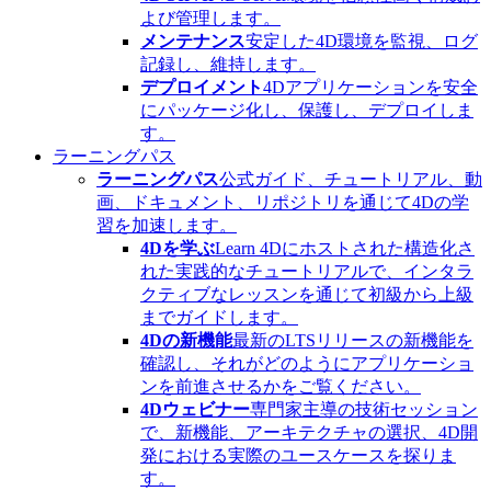
よび管理します。
メンテナンス
安定した4D環境を監視、ログ
記録し、維持します。
デプロイメント
4Dアプリケーションを安全
にパッケージ化し、保護し、デプロイしま
す。
ラーニングパス
ラーニングパス
公式ガイド、チュートリアル、動
画、ドキュメント、リポジトリを通じて4Dの学
習を加速します。
4Dを学ぶ
Learn 4Dにホストされた構造化さ
れた実践的なチュートリアルで、インタラ
クティブなレッスンを通じて初級から上級
までガイドします。
4Dの新機能
最新のLTSリリースの新機能を
確認し、それがどのようにアプリケーショ
ンを前進させるかをご覧ください。
4Dウェビナー
専門家主導の技術セッション
で、新機能、アーキテクチャの選択、4D開
発における実際のユースケースを探りま
す。