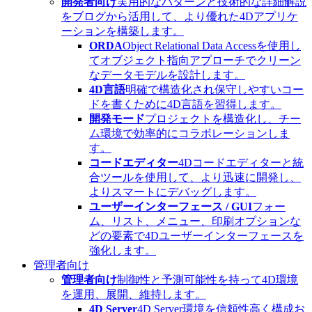
開発者向け
実用的なパターンと技術的な詳細解説
をブログから活用して、より優れた4Dアプリケ
ーションを構築します。
ORDA
Object Relational Data Accessを使用し
てオブジェクト指向アプローチでクリーン
なデータモデルを設計します。
4D言語
明確で構造化され保守しやすいコー
ドを書くために4D言語を習得します。
開発モード
プロジェクトを構造化し、チー
ム環境で効率的にコラボレーションしま
す。
コードエディター
4Dコードエディターと統
合ツールを使用して、より迅速に開発し、
よりスマートにデバッグします。
ユーザーインターフェース / GUI
フォー
ム、リスト、メニュー、印刷オプションな
どの要素で4Dユーザーインターフェースを
強化します。
管理者向け
管理者向け
制御性と予測可能性を持って4D環境
を運用、展開、維持します。
4D Server
4D Server環境を信頼性高く構成お