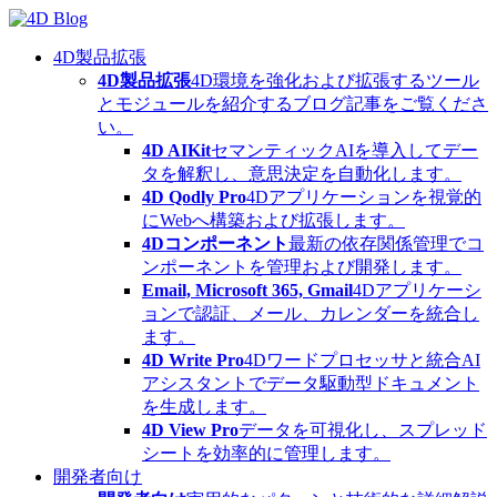
Skip
to
content
4D製品拡張
4D製品拡張
4D環境を強化および拡張するツール
とモジュールを紹介するブログ記事をご覧くださ
い。
4D AIKit
セマンティックAIを導入してデー
タを解釈し、意思決定を自動化します。
4D Qodly Pro
4Dアプリケーションを視覚的
にWebへ構築および拡張します。
4Dコンポーネント
最新の依存関係管理でコ
ンポーネントを管理および開発します。
Email, Microsoft 365, Gmail
4Dアプリケーシ
ョンで認証、メール、カレンダーを統合し
ます。
4D Write Pro
4Dワードプロセッサと統合AI
アシスタントでデータ駆動型ドキュメント
を生成します。
4D View Pro
データを可視化し、スプレッド
シートを効率的に管理します。
開発者向け