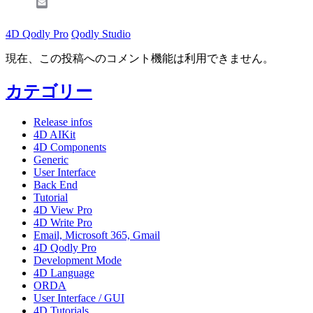
Email
4D Qodly Pro
Qodly Studio
現在、この投稿へのコメント機能は利用できません。
カテゴリー
Release infos
4D AIKit
4D Components
Generic
User Interface
Back End
Tutorial
4D View Pro
4D Write Pro
Email, Microsoft 365, Gmail
4D Qodly Pro
Development Mode
4D Language
ORDA
User Interface / GUI
4D Tutorials