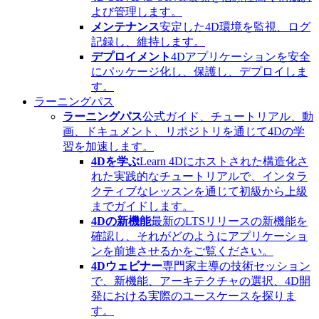
よび管理します。
メンテナンス
安定した4D環境を監視、ログ
記録し、維持します。
デプロイメント
4Dアプリケーションを安全
にパッケージ化し、保護し、デプロイしま
す。
ラーニングパス
ラーニングパス
公式ガイド、チュートリアル、動
画、ドキュメント、リポジトリを通じて4Dの学
習を加速します。
4Dを学ぶ
Learn 4Dにホストされた構造化さ
れた実践的なチュートリアルで、インタラ
クティブなレッスンを通じて初級から上級
までガイドします。
4Dの新機能
最新のLTSリリースの新機能を
確認し、それがどのようにアプリケーショ
ンを前進させるかをご覧ください。
4Dウェビナー
専門家主導の技術セッション
で、新機能、アーキテクチャの選択、4D開
発における実際のユースケースを探りま
す。