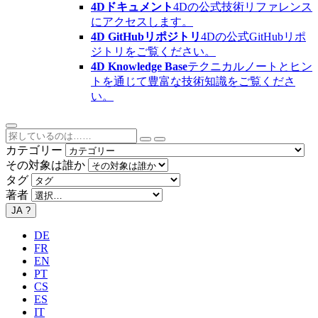
4Dドキュメント
4Dの公式技術リファレンス
にアクセスします。
4D GitHubリポジトリ
4Dの公式GitHubリポ
ジトリをご覧ください。
4D Knowledge Base
テクニカルノートとヒン
トを通じて豊富な技術知識をご覧くださ
い。
カテゴリー
その対象は誰か
タグ
著者
JA
?
DE
FR
EN
PT
CS
ES
IT