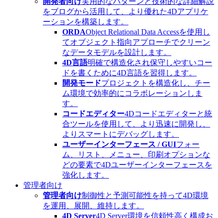
開発者向け
実用的なパターンと技術的な詳細解説
をブログから活用して、より優れた4Dアプリケ
ーションを構築します。
ORDA
Object Relational Data Accessを使用し
てオブジェクト指向アプローチでクリーン
なデータモデルを設計します。
4D言語
明確で構造化され保守しやすいコー
ドを書くために4D言語を習得します。
開発モード
プロジェクトを構造化し、チー
ム環境で効率的にコラボレーションしま
す。
コードエディター
4Dコードエディターと統
合ツールを使用して、より迅速に開発し、
よりスマートにデバッグします。
ユーザーインターフェース / GUI
フォー
ム、リスト、メニュー、印刷オプションな
どの要素で4Dユーザーインターフェースを
強化します。
管理者向け
管理者向け
制御性と予測可能性を持って4D環境
を運用、展開、維持します。
4D Server
4D Server環境を信頼性高く構成お