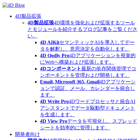
Skip
to
content
4D製品拡張
4D製品拡張
4D環境を強化および拡張するツール
とモジュールを紹介するブログ記事をご覧くださ
い。
4D AIKit
セマンティックAIを導入してデー
タを解釈し、意思決定を自動化します。
4D Qodly Pro
4Dアプリケーションを視覚的
にWebへ構築および拡張します。
4Dコンポーネント
最新の依存関係管理でコ
ンポーネントを管理および開発します。
Email, Microsoft 365, Gmail
4Dアプリケーシ
ョンで認証、メール、カレンダーを統合し
ます。
4D Write Pro
4Dワードプロセッサと統合AI
アシスタントでデータ駆動型ドキュメント
を生成します。
4D View Pro
データを可視化し、スプレッド
シートを効率的に管理します。
開発者向け