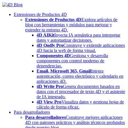
Skip
to
Extensiones de Productos 4D
content
Extensiones de Productos 4D
Explora artículos de
blog con herramientas y módulos para mejorar y
extender tu entorno 4D.
4D AIKit
Inyecta IA semántica para interpretar
datos y automatizar decisiones.
4D Qodly Pro
Construye y extiende aplicaciones
4D hacia la web de forma visual.
Componentes 4D
Gestiona y desarrolla
componentes con control moderno de
dependencias.
Email, Microsoft 365, Gmail
Integra
autenticación, correo electrónico y calendario en
aplicaciones 4D.
4D Write Pro
Genera documentos basados en
datos con el procesador de texto 4D y el asistente
de IA integrado.
4D View Pro
Visualiza datos y gestiona hojas de
cálculo de forma eficaz.
Para desarrolladores
Para desarrolladores
Construye mejores aplicaciones
4D con patrones prácticos y análisis técnicos profundos
desde nuestro blog.