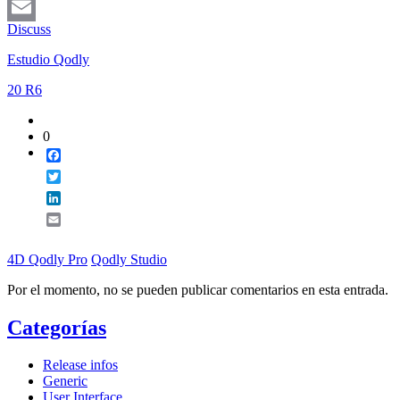
LinkedIn
Discuss
Email
Estudio Qodly
20 R6
0
Facebook
Twitter
LinkedIn
Email
4D Qodly Pro
Qodly Studio
Por el momento, no se pueden publicar comentarios en esta entrada.
Categorías
Release infos
Generic
User Interface