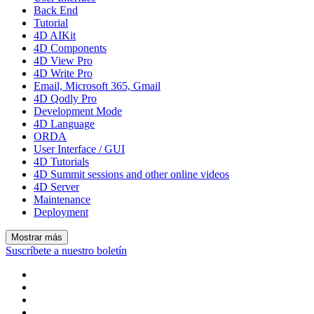
Back End
Tutorial
4D AIKit
4D Components
4D View Pro
4D Write Pro
Email, Microsoft 365, Gmail
4D Qodly Pro
Development Mode
4D Language
ORDA
User Interface / GUI
4D Tutorials
4D Summit sessions and other online videos
4D Server
Maintenance
Deployment
Mostrar más
Suscríbete a nuestro boletín