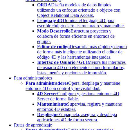
ORDA
Diseña modelos de datos limpios
utilizando un enfoque orientado a objetos con
Object Relational Data Access.
Lenguaje 4D
Domina el lenguaje 4D para
escribir código claro, estructurado y mantenible.
Modo Desarrollo
Estructura proyectos y
colabora de forma eficiente en entornos de
equipo.
Editor de código
Desarrolla más rápido y depura
de forma más inteligente utilizando el editor de
código 4D y las herramientas integradas.
Interfaz de Usuario / GUI
Mejora tus interfaces
de usuario 4D con elementos como formularios,
listas, menús y opciones de impresión.
Para administradores
Para administradores
Opera, despliega y mantiene
entornos 4D con control y previsibilidad.
4D Server
Configura y gestiona entornos 4D
Server de forma fiable.
Mantenimiento
Supervisa, registra y mantiene
entornos 4D estables.
Despliegue
Empaqueta, asegura y despliega
aplicaciones 4D de forma segura.
Rutas de aprendizaje