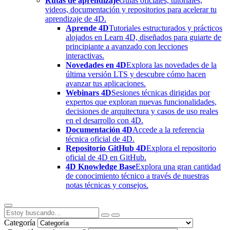
Rutas de aprendizaje
Guías oficiales, tutoriales,
videos, documentación y repositorios para acelerar tu
aprendizaje de 4D.
Aprende 4D
Tutoriales estructurados y prácticos
alojados en Learn 4D, diseñados para guiarte de
principiante a avanzado con lecciones
interactivas.
Novedades en 4D
Explora las novedades de la
última versión LTS y descubre cómo hacen
avanzar tus aplicaciones.
Webinars 4D
Sesiones técnicas dirigidas por
expertos que exploran nuevas funcionalidades,
decisiones de arquitectura y casos de uso reales
en el desarrollo con 4D.
Documentación 4D
Accede a la referencia
técnica oficial de 4D.
Repositorio GitHub 4D
Explora el repositorio
oficial de 4D en GitHub.
4D Knowledge Base
Explora una gran cantidad
de conocimiento técnico a través de nuestras
notas técnicas y consejos.
Categoría