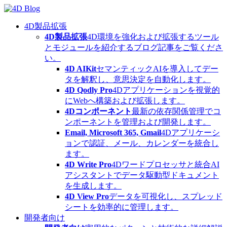
Skip
to
content
4D製品拡張
4D製品拡張
4D環境を強化および拡張するツール
とモジュールを紹介するブログ記事をご覧くださ
い。
4D AIKit
セマンティックAIを導入してデー
タを解釈し、意思決定を自動化します。
4D Qodly Pro
4Dアプリケーションを視覚的
にWebへ構築および拡張します。
4Dコンポーネント
最新の依存関係管理でコ
ンポーネントを管理および開発します。
Email, Microsoft 365, Gmail
4Dアプリケーシ
ョンで認証、メール、カレンダーを統合し
ます。
4D Write Pro
4Dワードプロセッサと統合AI
アシスタントでデータ駆動型ドキュメント
を生成します。
4D View Pro
データを可視化し、スプレッド
シートを効率的に管理します。
開発者向け