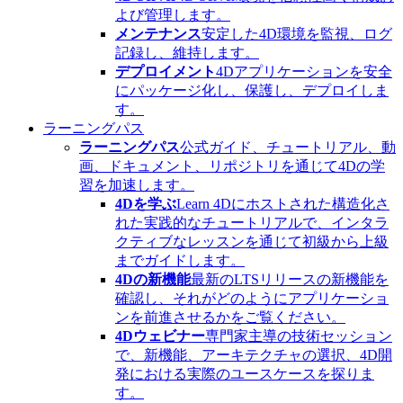
よび管理します。
メンテナンス
安定した4D環境を監視、ログ
記録し、維持します。
デプロイメント
4Dアプリケーションを安全
にパッケージ化し、保護し、デプロイしま
す。
ラーニングパス
ラーニングパス
公式ガイド、チュートリアル、動
画、ドキュメント、リポジトリを通じて4Dの学
習を加速します。
4Dを学ぶ
Learn 4Dにホストされた構造化さ
れた実践的なチュートリアルで、インタラ
クティブなレッスンを通じて初級から上級
までガイドします。
4Dの新機能
最新のLTSリリースの新機能を
確認し、それがどのようにアプリケーショ
ンを前進させるかをご覧ください。
4Dウェビナー
専門家主導の技術セッション
で、新機能、アーキテクチャの選択、4D開
発における実際のユースケースを探りま
す。