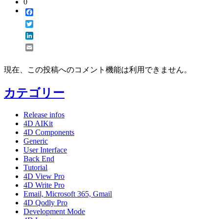
0
Facebook
Twitter
LinkedIn
Email
現在、この投稿へのコメント機能は利用できません。
カテゴリー
Release infos
4D AIKit
4D Components
Generic
User Interface
Back End
Tutorial
4D View Pro
4D Write Pro
Email, Microsoft 365, Gmail
4D Qodly Pro
Development Mode