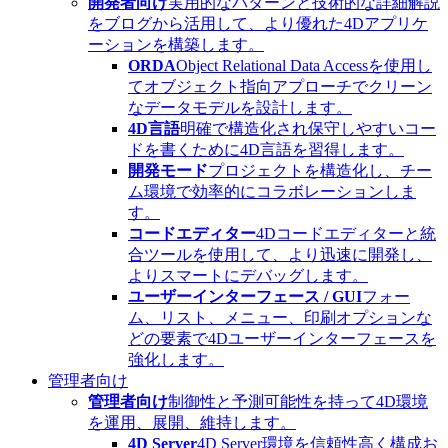
開発者向け
実用的なパターンと技術的な詳細解説
をブログから活用して、より優れた4Dアプリケ
ーションを構築します。
ORDA
Object Relational Data Accessを使用し
てオブジェクト指向アプローチでクリーン
なデータモデルを設計します。
4D言語
明確で構造化され保守しやすいコー
ドを書くために4D言語を習得します。
開発モード
プロジェクトを構造化し、チー
ム環境で効率的にコラボレーションしま
す。
コードエディター
4Dコードエディターと統
合ツールを使用して、より迅速に開発し、
よりスマートにデバッグします。
ユーザーインターフェース / GUI
フォー
ム、リスト、メニュー、印刷オプションな
どの要素で4Dユーザーインターフェースを
強化します。
管理者向け
管理者向け
制御性と予測可能性を持って4D環境
を運用、展開、維持します。
4D Server
4D Server環境を信頼性高く構成お