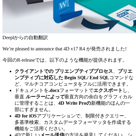
Deeplからの自動翻訳
We’re pleased to announce that 4D
v17 R4
が発売されました!
今回のR-releaseでは、以下のような機能が提供されます。
クライアントでの
プリエンプティブプロセス
、
プリエ
ンプティブに対応した
Begin SQL/ End SQL
コマンドな
ど、マルチコアコンピュータをフルに活用できます。
ドキュメントを
.docx
フォーマットで
エクスポート
し、
垂直
ルーラーによって
垂直方向の余白をグラフィカル
に管理することは、
4D Write Proの
新機能のほんの一
部にすぎません。
4D for iOS
アプリケーションで、制限付きクエリー、
多基準検索、カスタムデータフォーマッタを作成する
機能をご活用ください。
4Dで新しい
メール送信
の方法を発見してください。シ