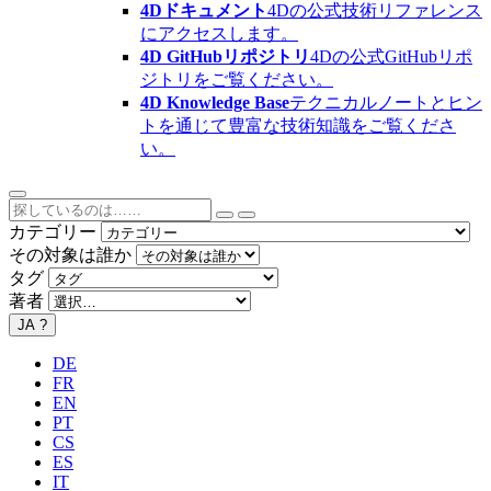
4Dドキュメント
4Dの公式技術リファレンス
にアクセスします。
4D GitHubリポジトリ
4Dの公式GitHubリポ
ジトリをご覧ください。
4D Knowledge Base
テクニカルノートとヒン
トを通じて豊富な技術知識をご覧くださ
い。
カテゴリー
その対象は誰か
タグ
著者
JA
?
DE
FR
EN
PT
CS
ES
IT