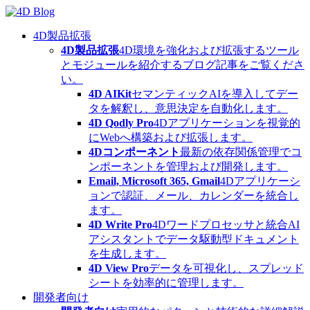
Skip
to
content
4D製品拡張
4D製品拡張
4D環境を強化および拡張するツール
とモジュールを紹介するブログ記事をご覧くださ
い。
4D AIKit
セマンティックAIを導入してデー
タを解釈し、意思決定を自動化します。
4D Qodly Pro
4Dアプリケーションを視覚的
にWebへ構築および拡張します。
4Dコンポーネント
最新の依存関係管理でコ
ンポーネントを管理および開発します。
Email, Microsoft 365, Gmail
4Dアプリケーシ
ョンで認証、メール、カレンダーを統合し
ます。
4D Write Pro
4Dワードプロセッサと統合AI
アシスタントでデータ駆動型ドキュメント
を生成します。
4D View Pro
データを可視化し、スプレッド
シートを効率的に管理します。
開発者向け