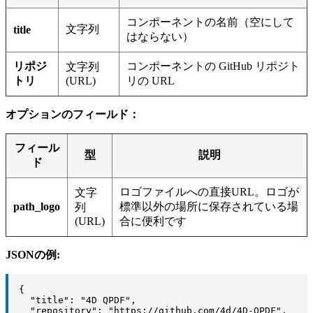
コンポーネントの名前（空にして
文字列
title
はならない）
リポジ
コンポーネントの GitHub リポジト
文字列
トリ
(URL)
リの URL
オプションのフィールド：
フィール
型
説明
ド
ロゴファイルへの直接URL。ロゴが
文字
path_logo
標準以外の場所に保存されている場
列
(URL)
合に便利です
JSONの例:
{

  "title": "4D QPDF",

  "repository": "https://github.com/4d/4D-QPDF",
