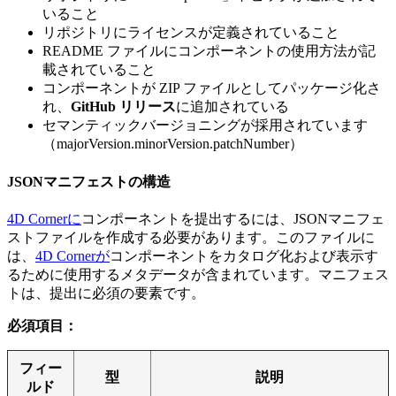
いること
リポジトリにライセンスが定義されていること
README ファイルにコンポーネントの使用方法が記
載されていること
コンポーネントが ZIP ファイルとしてパッケージ化さ
れ、
GitHub リリース
に追加されている
セマンティックバージョニングが採用されています
（majorVersion.minorVersion.patchNumber）
JSONマニフェストの構造
4D Cornerに
コンポーネントを提出するには、JSONマニフェ
ストファイルを作成する必要があります。このファイルに
は、
4D Cornerが
コンポーネントをカタログ化および表示す
るために使用するメタデータが含まれています。マニフェス
トは、提出に必須の要素です。
必須項目：
フィー
型
説明
ルド