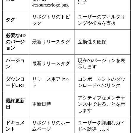
別子
/resources/logo.png
リポジトリのトピ
ユーザーのフィルタリ
タグ
ック
ングや検索を支援
必要な4D
のバージ
最新リリースタグ
互換性を確保
ョン
バージョ
現在のバージョンを表
最新リリースタグ
ン
示します
ダウンロ
リリース用アセッ
コンポーネントのダウ
ードURL
ト
ンロードへのリンク
アクティブなメンテナ
最終更新
更新日時
ンス中であることを示
日
します
ドキュメ
リポジトリのホー
ユーザーを詳細なガイ
ント
ムページ
ドへ誘導します