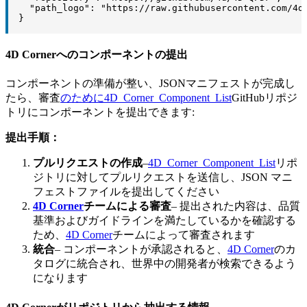
  "path_logo": "https://raw.githubusercontent.com/4d/
}
4D Cornerへのコンポーネントの提出
コンポーネントの準備が整い、JSONマニフェストが完成し
たら、審査
のために4D_Corner_Component_List
GitHubリポジ
トリにコンポーネントを提出できます:
提出手順：
プルリクエストの作成
–
4D_Corner_Component_List
リポ
ジトリに対してプルリクエストを送信し、JSON マニ
フェストファイルを提出してください
4D Corner
チームによる審査
– 提出された内容は、品質
基準およびガイドラインを満たしているかを確認する
ため、
4D Corner
チームによって審査されます
統合
– コンポーネントが承認されると、
4D Corner
のカ
タログに統合され、世界中の開発者が検索できるよう
になります