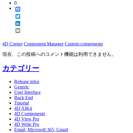
0
Facebook
Twitter
LinkedIn
Email
4D Corner
Component Manager
Custom components
現在、この投稿へのコメント機能は利用できません。
カテゴリー
Release infos
Generic
User Interface
Back End
Tutorial
4D AIKit
4D Components
4D View Pro
4D Write Pro
Email, Microsoft 365, Gmail