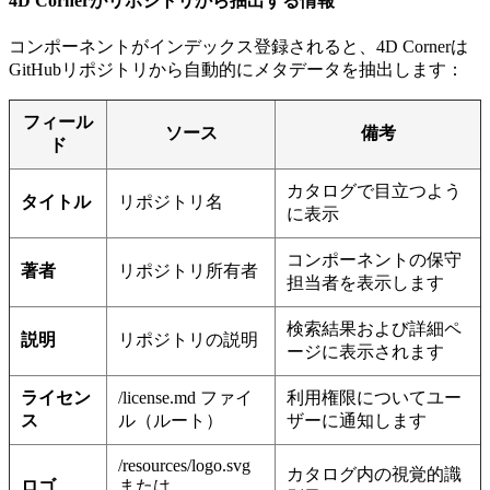
4D Cornerがリポジトリから抽出する情報
コンポーネントがインデックス登録されると、4D Cornerは
GitHubリポジトリから自動的にメタデータを抽出します：
フィール
ソース
備考
ド
カタログで目立つよう
タイトル
リポジトリ名
に表示
コンポーネントの保守
著者
リポジトリ所有者
担当者を表示します
検索結果および詳細ペ
説明
リポジトリの説明
ージに表示されます
ライセン
/license.md ファイ
利用権限についてユー
ス
ル（ルート）
ザーに通知します
/resources/logo.svg
カタログ内の視覚的識
ロゴ
または