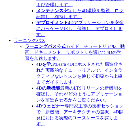
よび管理します。
メンテナンス
安定した4D環境を監視、ログ
記録し、維持します。
デプロイメント
4Dアプリケーションを安全
にパッケージ化し、保護し、デプロイしま
す。
ラーニングパス
ラーニングパス
公式ガイド、チュートリアル、動
画、ドキュメント、リポジトリを通じて4Dの学
習を加速します。
4Dを学ぶ
Learn 4Dにホストされた構造化さ
れた実践的なチュートリアルで、インタラ
クティブなレッスンを通じて初級から上級
までガイドします。
4Dの新機能
最新のLTSリリースの新機能を
確認し、それがどのようにアプリケーショ
ンを前進させるかをご覧ください。
4Dウェビナー
専門家主導の技術セッション
で、新機能、アーキテクチャの選択、4D開
発における実際のユースケースを探りま
す。