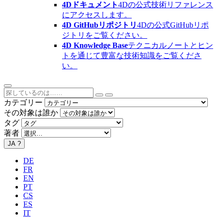
4Dドキュメント
4Dの公式技術リファレンス
にアクセスします。
4D GitHubリポジトリ
4Dの公式GitHubリポ
ジトリをご覧ください。
4D Knowledge Base
テクニカルノートとヒン
トを通じて豊富な技術知識をご覧くださ
い。
カテゴリー
その対象は誰か
タグ
著者
JA
?
DE
FR
EN
PT
CS
ES
IT