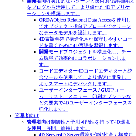
開発者向け
実用的なパターンと技術的な詳細解説
をブログから活用して、より優れた4Dアプリケ
ーションを構築します。
ORDA
Object Relational Data Accessを使用し
てオブジェクト指向アプローチでクリーン
なデータモデルを設計します。
4D言語
明確で構造化され保守しやすいコー
ドを書くために4D言語を習得します。
開発モード
プロジェクトを構造化し、チー
ム環境で効率的にコラボレーションしま
す。
コードエディター
4Dコードエディターと統
合ツールを使用して、より迅速に開発し、
よりスマートにデバッグします。
ユーザーインターフェース / GUI
フォー
ム、リスト、メニュー、印刷オプションな
どの要素で4Dユーザーインターフェースを
強化します。
管理者向け
管理者向け
制御性と予測可能性を持って4D環境
を運用、展開、維持します。
4D Server
4D Server環境を信頼性高く構成お