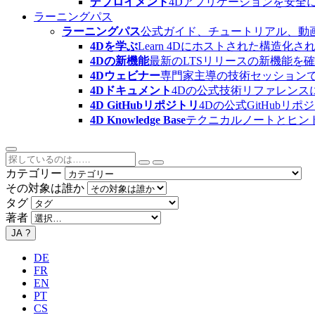
デプロイメント
4Dアプリケーションを安全
ラーニングパス
ラーニングパス
公式ガイド、チュートリアル、動
4Dを学ぶ
Learn 4Dにホストされた構
4Dの新機能
最新のLTSリリースの新機能を
4Dウェビナー
専門家主導の技術セッション
4Dドキュメント
4Dの公式技術リファレンス
4D GitHubリポジトリ
4Dの公式GitHubリ
4D Knowledge Base
テクニカルノートとヒン
カテゴリー
その対象は誰か
タグ
著者
JA
?
DE
FR
EN
PT
CS