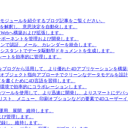
とモジュールを紹介するブログ記事をご覧ください。
タを解釈し、意思決定を自動化します。
Webへ構築および拡張します。
ンポーネントを管理および開発します。
ョンで認証、メール、カレンダーを統合します。
Iアシスタントでデータ駆動型ドキュメントを生成します。
シートを効率的に管理します。
をブログから活用して、より優れた4Dアプリケーションを構築
 Accessを使用してオブジェクト指向アプローチでクリーンなデータモデルを
を書くために4D言語を習得します。
環境で効率的にコラボレーションします。
合ツールを使用して、より迅速に開発し、よりスマートにデバ
リスト、メニュー、印刷オプションなどの要素で4Dユーザー
を運用、展開、維持します。
および管理します。
記録し、維持します。