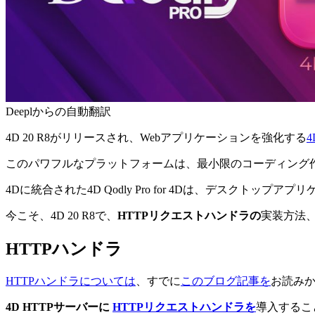
Deeplからの自動翻訳
4D 20 R8がリリースされ、Webアプリケーションを強化する
4
このパワフルなプラットフォームは、最小限のコーディング
4Dに統合された4D Qodly Pro for 4Dは、デスク
今こそ
、4D 20 R8で、
HTTPリクエストハンドラの
実装方法
HTTPハンドラ
HTTPハンドラについては
、すでに
このブログ記事を
お読み
4D HTTPサーバーに
HTTPリクエストハンドラを
導入するこ