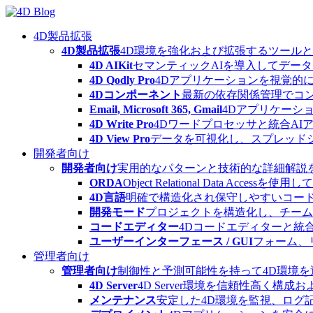
Skip
to
content
4D製品拡張
4D製品拡張
4D環境を強化および拡張するツール
4D AIKit
セマンティックAIを導入してデー
4D Qodly Pro
4Dアプリケーションを視覚的に
4Dコンポーネント
最新の依存関係管理でコ
Email, Microsoft 365, Gmail
4Dアプリケーシ
4D Write Pro
4Dワードプロセッサと統合A
4D View Pro
データを可視化し、スプレッド
開発者向け
開発者向け
実用的なパターンと技術的な詳細解説
ORDA
Object Relational Data
4D言語
明確で構造化され保守しやすいコード
開発モード
プロジェクトを構造化し、チーム
コードエディター
4Dコードエディターと統
ユーザーインターフェース / GUI
フォーム、
管理者向け
管理者向け
制御性と予測可能性を持って4D環境
4D Server
4D Server環境を信頼性高く構成
メンテナンス
安定した4D環境を監視、ログ