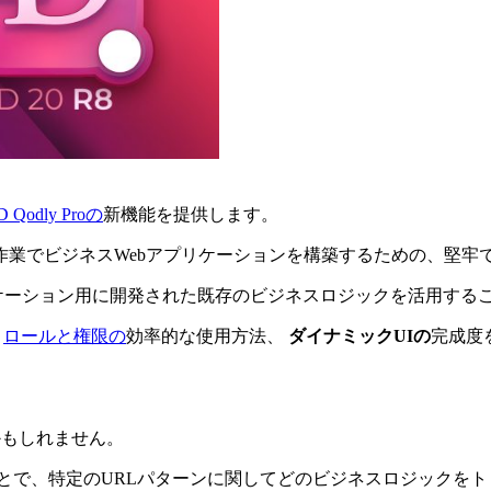
D Qodly Proの
新機能を提供します。
作業でビジネスWebアプリケーションを構築するための、堅牢
トップアプリケーション用に開発された既存のビジネスロジックを活用す
、
ロールと権限の
効率的な使用方法、
ダイナミックUIの
完成度
かもしれません。
とで、特定のURLパターンに関してどのビジネスロジックを