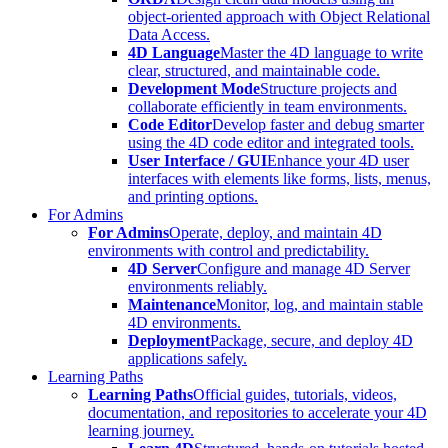
object-oriented approach with Object Relational
Data Access.
4D Language
Master the 4D language to write
clear, structured, and maintainable code.
Development Mode
Structure projects and
collaborate efficiently in team environments.
Code Editor
Develop faster and debug smarter
using the 4D code editor and integrated tools.
User Interface / GUI
Enhance your 4D user
interfaces with elements like forms, lists, menus,
and printing options.
For Admins
For Admins
Operate, deploy, and maintain 4D
environments with control and predictability.
4D Server
Configure and manage 4D Server
environments reliably.
Maintenance
Monitor, log, and maintain stable
4D environments.
Deployment
Package, secure, and deploy 4D
applications safely.
Learning Paths
Learning Paths
Official guides, tutorials, videos,
documentation, and repositories to accelerate your 4D
learning journey.