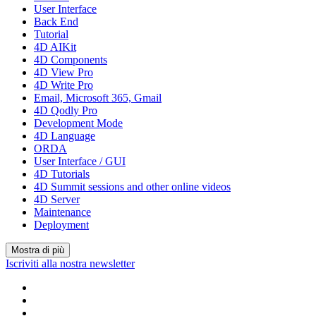
User Interface
Back End
Tutorial
4D AIKit
4D Components
4D View Pro
4D Write Pro
Email, Microsoft 365, Gmail
4D Qodly Pro
Development Mode
4D Language
ORDA
User Interface / GUI
4D Tutorials
4D Summit sessions and other online videos
4D Server
Maintenance
Deployment
Mostra di più
Iscriviti alla nostra newsletter