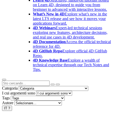
Learn 4D
Structured, hands-on tutorials hosted
on Learn 4D, designed to guide you from
beginner to advanced with interactive lessons.
What’s New in 4D
Explore what’s new in the
latest LTS release and see how it moves your
applications forward.
4D Webinars
Expert-led technical sessions
exploring new features, architecture decisions,
and real use cases in 4D development.
4D Documentation
Access the official technical
reference for 4D.
4D GitHub Repo
Explore official 4D GitHub
Repo.
4D Knowledge Base
Explore a wealth of
technical expertise through our Tech Notes and
Tips.
Categoria
I cui argomenti sono
Tags
Autore
IT
?