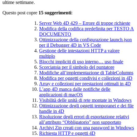
ultime settimane.
Questo post copre
15 suggerimenti
:
Server Web 4D 429 – Errore di troppe richieste
Modifica della codifica predefinita per TESTO A
DOCUMENTO
Ottimizzazione della configurazione launch.json
per il Debugger 4D in VS Code
Gestione delle intestazioni HTTP a valore
multiplo
Blocchi impliciti di uso interno… uso finale
Scorciatoia per il simbolo del puntatore
Modifiche all’implementazione di TableColumns
Modifica per oggetti condivisi e collezioni in 4D
Array e collezioni per prestazioni ottimali in 4D
L’app 4D manca dalle notifiche delle
applicazioni di macOS
Visibilità delle unità di rete montate in Windows
Ottimizzazione degli oggetti temporanei e dei file
handle in 4D
Risoluzione degli errori di esportazione relativi
all’attributo “Obbligatorio” non supportato
Archivi Zip creati con una password in Windows
Richiesta HTTP e oggetti 4D