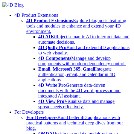
Skip
to
4D Product Extensions
content
4D Product Extensions
Explore blog posts featuring
tools and modules to enhance and extend your 4D
environment.
4D AIKit
Inject semantic AI to interpret data and
automate decisions.
4D Qodly Pro
Build and extend 4D applications
to web visually.
4D Components
Manage and develop
components with modern dependency control.
Email, Microsoft 365, Gmail
Integrate
authentication, email, and calendar in 4D
applications.
4D Write Pro
Generate data-driven
documents with the 4D word processor and
integrated AI assistant.
4D View Pro
Visualize data and manage
spreadsheets effectively.
For Developers
For Developers
Build better 4D applications with
practical patterns and technical deep dives from our
blog.
ORDA
Design clean data models using an