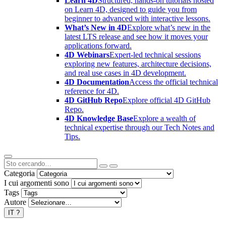
Learn 4D
Structured, hands-on tutorials hosted
on Learn 4D, designed to guide you from
beginner to advanced with interactive lessons.
What’s New in 4D
Explore what’s new in the
latest LTS release and see how it moves your
applications forward.
4D Webinars
Expert-led technical sessions
exploring new features, architecture decisions,
and real use cases in 4D development.
4D Documentation
Access the official technical
reference for 4D.
4D GitHub Repo
Explore official 4D GitHub
Repo.
4D Knowledge Base
Explore a wealth of
technical expertise through our Tech Notes and
Tips.
Categoria
I cui argomenti sono
Tags
Autore
IT
?