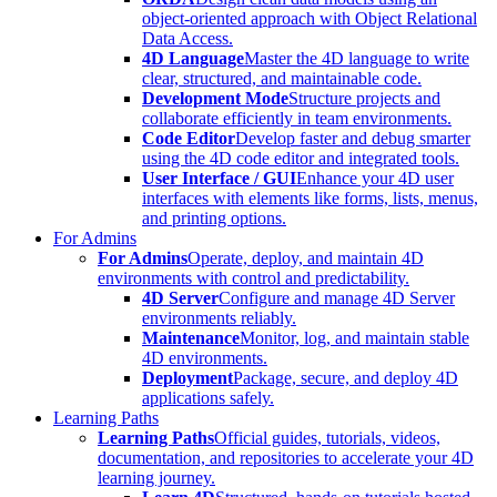
object-oriented approach with Object Relational
Data Access.
4D Language
Master the 4D language to write
clear, structured, and maintainable code.
Development Mode
Structure projects and
collaborate efficiently in team environments.
Code Editor
Develop faster and debug smarter
using the 4D code editor and integrated tools.
User Interface / GUI
Enhance your 4D user
interfaces with elements like forms, lists, menus,
and printing options.
For Admins
For Admins
Operate, deploy, and maintain 4D
environments with control and predictability.
4D Server
Configure and manage 4D Server
environments reliably.
Maintenance
Monitor, log, and maintain stable
4D environments.
Deployment
Package, secure, and deploy 4D
applications safely.
Learning Paths
Learning Paths
Official guides, tutorials, videos,
documentation, and repositories to accelerate your 4D
learning journey.