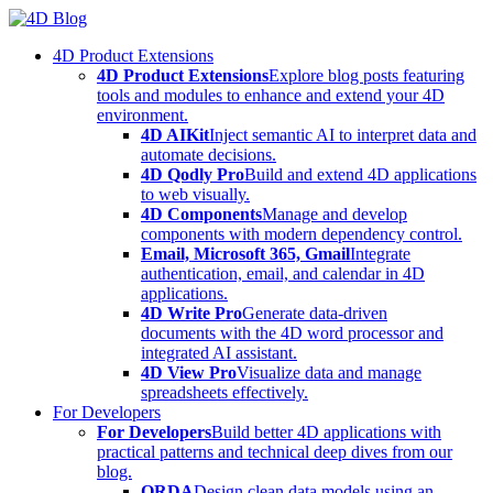
Skip
to
4D Product Extensions
content
4D Product Extensions
Explore blog posts featuring
tools and modules to enhance and extend your 4D
environment.
4D AIKit
Inject semantic AI to interpret data and
automate decisions.
4D Qodly Pro
Build and extend 4D applications
to web visually.
4D Components
Manage and develop
components with modern dependency control.
Email, Microsoft 365, Gmail
Integrate
authentication, email, and calendar in 4D
applications.
4D Write Pro
Generate data-driven
documents with the 4D word processor and
integrated AI assistant.
4D View Pro
Visualize data and manage
spreadsheets effectively.
For Developers
For Developers
Build better 4D applications with
practical patterns and technical deep dives from our
blog.
ORDA
Design clean data models using an