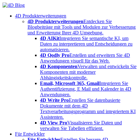
Skip
to
4D Produkterweiterungen
content
4D Produkterweiterungen
Entdecken Sie
Blogbeiträge mit Tools und Modulen zur Verbesserung
und Erweiterung Ihrer 4D Umgebung.
4D AIKit
Integrieren Sie semantische KI, um
Daten zu interpretieren und Entscheidungen zu
automatisieren.
4D Qodly Pro
Erstellen und erweitern Sie 4D
Anwendungen visuell für das Web.
4D Komponenten
Verwalten und entwickeln Sie
Komponenten mit moderner
Abhängigkeitskontrolle.
Email, Microsoft 365, Gmail
Integrieren Sie
Authentifizierung, E Mail und Kalender in 4D
Anwendungen.
4D Write Pro
Erstellen Sie datenbasierte
Dokumente mit dem 4D
Textverarbeitungsprogramm und integriertem KI
Assistenten.
4D View Pro
Visualisieren Sie Daten und
verwalten Sie Tabellen effizient.
Für Entwickler
Für Entwickler
Erstellen Sie bessere 4D