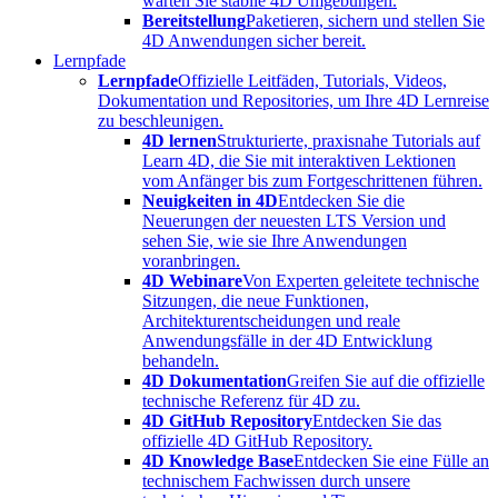
warten Sie stabile 4D Umgebungen.
Bereitstellung
Paketieren, sichern und stellen Sie
4D Anwendungen sicher bereit.
Lernpfade
Lernpfade
Offizielle Leitfäden, Tutorials, Videos,
Dokumentation und Repositories, um Ihre 4D Lernreise
zu beschleunigen.
4D lernen
Strukturierte, praxisnahe Tutorials auf
Learn 4D, die Sie mit interaktiven Lektionen
vom Anfänger bis zum Fortgeschrittenen führen.
Neuigkeiten in 4D
Entdecken Sie die
Neuerungen der neuesten LTS Version und
sehen Sie, wie sie Ihre Anwendungen
voranbringen.
4D Webinare
Von Experten geleitete technische
Sitzungen, die neue Funktionen,
Architekturentscheidungen und reale
Anwendungsfälle in der 4D Entwicklung
behandeln.
4D Dokumentation
Greifen Sie auf die offizielle
technische Referenz für 4D zu.
4D GitHub Repository
Entdecken Sie das
offizielle 4D GitHub Repository.
4D Knowledge Base
Entdecken Sie eine Fülle an
technischem Fachwissen durch unsere