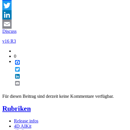
Facebook
Twitter
LinkedIn
Discuss
Email
v16 R3
0
Facebook
Twitter
LinkedIn
Email
Für diesen Beitrag sind derzeit keine Kommentare verfügbar.
Rubriken
Release infos
4D AIKit