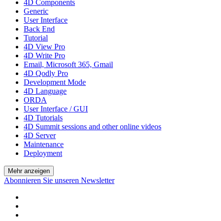
4D Components
Generic
User Interface
Back End
Tutorial
4D View Pro
4D Write Pro
Email, Microsoft 365, Gmail
4D Qodly Pro
Development Mode
4D Language
ORDA
User Interface / GUI
4D Tutorials
4D Summit sessions and other online videos
4D Server
Maintenance
Deployment
Mehr anzeigen
Abonnieren Sie unseren Newsletter