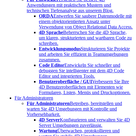
Anwendungen mit praktischen Mustern und
technischen Tiefenanalyse aus unserem Blog.
ORDA
Entwerfen Sie saubere Datenmodelle mit
einem objektorientierten Ansatz unter
Verwendung von Object Relational Data Access.
4D Sprache
Beherrschen Sie die 4D Sprache,
um klaren, strukturierten und wartbaren Code zu
schreiben.
Entwicklungsmodus
Strukturieren Sie Projekte
und arbeiten Sie effizient in Teamumgebungen
zusammen.
Code Editor
Entwickeln Sie schneller und
debuggen Sie intelligenter mit dem 4D Code
Editor und integrierten Tools.
Benutzeroberfläche / GUI
Verbessern Sie Ihre
4D Benutzeroberflächen mit Elementen wie
Formularen, Listen, Menüs und Druckoptionen.
Für Administratoren
Für Administratoren
Betreiben, bereitstellen und
warten Sie 4D Umgebungen mit Kontrolle und
Vorhersehbarkeit.
4D Server
Konfigurieren und verwalten Sie 4D
Server Umgebungen zuverlässig.
Wartung
Überwachen, protokollieren und