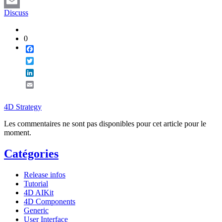
LinkedIn
Discuss
Email
0
Facebook
Twitter
LinkedIn
Email
4D Strategy
Les commentaires ne sont pas disponibles pour cet article pour le
moment.
Catégories
Release infos
Tutorial
4D AIKit
4D Components
Generic
User Interface