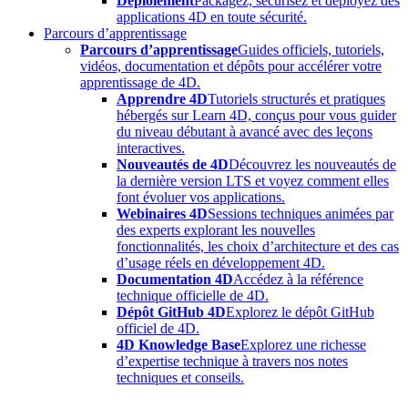
Déploiement
Packagez, sécurisez et déployez des
applications 4D en toute sécurité.
Parcours d’apprentissage
Parcours d’apprentissage
Guides officiels, tutoriels,
vidéos, documentation et dépôts pour accélérer votre
apprentissage de 4D.
Apprendre 4D
Tutoriels structurés et pratiques
hébergés sur Learn 4D, conçus pour vous guider
du niveau débutant à avancé avec des leçons
interactives.
Nouveautés de 4D
Découvrez les nouveautés de
la dernière version LTS et voyez comment elles
font évoluer vos applications.
Webinaires 4D
Sessions techniques animées par
des experts explorant les nouvelles
fonctionnalités, les choix d’architecture et des cas
d’usage réels en développement 4D.
Documentation 4D
Accédez à la référence
technique officielle de 4D.
Dépôt GitHub 4D
Explorez le dépôt GitHub
officiel de 4D.
4D Knowledge Base
Explorez une richesse
d’expertise technique à travers nos notes
techniques et conseils.