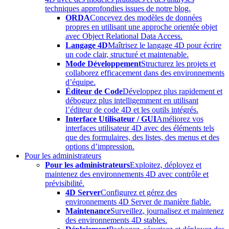
techniques approfondies issues de notre blog.
ORDA
Concevez des modèles de données
propres en utilisant une approche orientée objet
avec Object Relational Data Access.
Langage 4D
Maîtrisez le langage 4D pour écrire
un code clair, structuré et maintenable.
Mode Développement
Structurez les projets et
collaborez efficacement dans des environnements
d’équipe.
Éditeur de Code
Développez plus rapidement et
déboguez plus intelligemment en utilisant
l’éditeur de code 4D et les outils intégrés.
Interface Utilisateur / GUI
Améliorez vos
interfaces utilisateur 4D avec des éléments tels
que des formulaires, des listes, des menus et des
options d’impression.
Pour les administrateurs
Pour les administrateurs
Exploitez, déployez et
maintenez des environnements 4D avec contrôle et
prévisibilité.
4D Server
Configurez et gérez des
environnements 4D Server de manière fiable.
Maintenance
Surveillez, journalisez et maintenez
des environnements 4D stables.