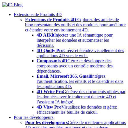
Skip
to
Extensions de Produits 4D
content
Extensions de Produits 4D
Explorez des articles de
blog présentant des outils et des modules pour améliorer
et étendre votre environnement 4D.
4D AIKit
Injectez une IA sémantique pour
interpréter les données et automatiser les
décisions.
4D Qodly Pro
Créez et étendez visuellement des
applications 4D vers le web.
Composants 4D
Gérez et développez des
composants avec un contrôle moderne des
dépendances.
Email, Microsoft 365, Gmail
Intégrez
l’authentification, les emails et le calendrier dans
les applications 4D.
4D Write Pro
Générez des documents pilotés par
les données avec le traitement de texte 4D et
l’assistant IA intégré.
4D View Pro
Visualisez les données et gérez
efficacement les feuilles de calcul.
Pour les développeurs
Pour les développeurs
Créez de meilleures applications
4D avec des modèles pratiques et des analyses