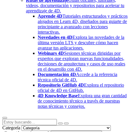
Rutas de aprendizaje
Guías oficiales, tutoriales,
videos, documentación y repositorios para acelerar tu
aprendizaje de 4D.
Aprende 4D
Tutoriales estructurados y prácticos
alojados en Learn 4D, diseñados para guiarte de
principiante a avanzado con lecciones
interactivas.
Novedades en 4D
Explora las novedades de la
última versión LTS y descubre cómo hacen
avanzar tus aplicaciones.
Webinars 4D
Sesiones técnicas dirigidas por
expertos que exploran nuevas funcionalidades,
decisiones de arquitectura y casos de uso reales
en el desarrollo con 4D.
Documentación 4D
Accede a la referencia
técnica oficial de 4D.
Repositorio GitHub 4D
Explora el repositorio
oficial de 4D en GitHub.
4D Knowledge Base
Explora una gran cantidad
de conocimiento técnico a través de nuestras
notas técnicas y consejos.
Categoría