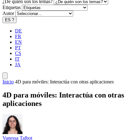
¿De quién son los temas?
Etiquetas
Autor
ES
?
DE
FR
EN
PT
CS
IT
JA
Inicio
4D para móviles: Interactúa con otras aplicaciones
4D para móviles: Interactúa con otras
aplicaciones
Vanessa Talbot