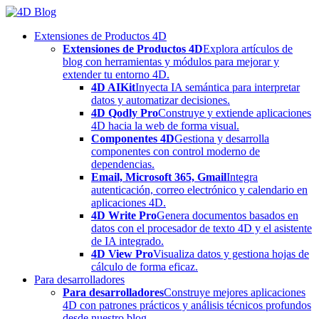
Skip
to
Extensiones de Productos 4D
content
Extensiones de Productos 4D
Explora artículos de
blog con herramientas y módulos para mejorar y
extender tu entorno 4D.
4D AIKit
Inyecta IA semántica para interpretar
datos y automatizar decisiones.
4D Qodly Pro
Construye y extiende aplicaciones
4D hacia la web de forma visual.
Componentes 4D
Gestiona y desarrolla
componentes con control moderno de
dependencias.
Email, Microsoft 365, Gmail
Integra
autenticación, correo electrónico y calendario en
aplicaciones 4D.
4D Write Pro
Genera documentos basados en
datos con el procesador de texto 4D y el asistente
de IA integrado.
4D View Pro
Visualiza datos y gestiona hojas de
cálculo de forma eficaz.
Para desarrolladores
Para desarrolladores
Construye mejores aplicaciones
4D con patrones prácticos y análisis técnicos profundos
desde nuestro blog.