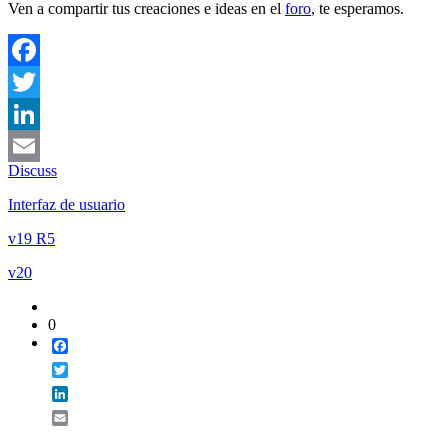
Ven a compartir tus creaciones e ideas en el
foro
, te esperamos.
Facebook
Twitter
LinkedIn
Discuss
Email
Interfaz de usuario
v19 R5
v20
0
Facebook
Twitter
LinkedIn
Email