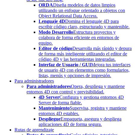
ORDA
Diseña modelos de datos limpios
utilizando un enfoque orientado a objetos con
Object Relational Data Access.
Lenguaje 4D
Domina el lenguaje 4D para
escribir código claro, estructurado y mantenible.
Modo Desarrollo
Estructura proyectos y
colabora de forma eficiente en entornos de
equipo.
Editor de código
Desarrolla más rápido y depura
de forma más inteligente utilizando el editor de
código 4D y las herramientas integradas.
Interfaz de Usuario / GUI
Mejora tus interfaces
de usuario 4D con elementos como formularios,
listas, menús y opciones de impresión.
Para administradores
Para administradores
Opera, despliega y mantiene
entornos 4D con control y previsibilidad.
4D Server
Configura y gestiona entornos 4D
Server de forma fiable.
Mantenimiento
Supervisa, registra y mantiene
entornos 4D estables.
Despliegue
Empaqueta, asegura y despliega
aplicaciones 4D de forma segura.
Rutas de aprendizaje