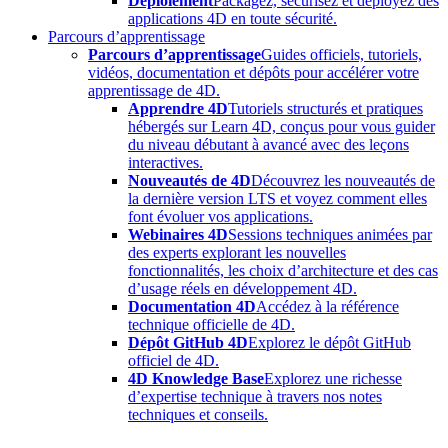
Déploiement
Packagez, sécurisez et déployez des
applications 4D en toute sécurité.
Parcours d’apprentissage
Parcours d’apprentissage
Guides officiels, tutoriels,
vidéos, documentation et dépôts pour accélérer votre
apprentissage de 4D.
Apprendre 4D
Tutoriels structurés et pratiques
hébergés sur Learn 4D, conçus pour vous guider
du niveau débutant à avancé avec des leçons
interactives.
Nouveautés de 4D
Découvrez les nouveautés de
la dernière version LTS et voyez comment elles
font évoluer vos applications.
Webinaires 4D
Sessions techniques animées par
des experts explorant les nouvelles
fonctionnalités, les choix d’architecture et des cas
d’usage réels en développement 4D.
Documentation 4D
Accédez à la référence
technique officielle de 4D.
Dépôt GitHub 4D
Explorez le dépôt GitHub
officiel de 4D.
4D Knowledge Base
Explorez une richesse
d’expertise technique à travers nos notes
techniques et conseils.