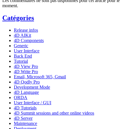
Les commentaires ne sont pas disponibles pour cet article pour le
moment.
Catégories
Release infos
4D AIKit
4D Components
Generic
User Interface
Back End
Tutorial
4D View Pro
4D Write Pro
Email, Microsoft 365, Gmail
4D Qodly Pro
Development Mode
4D Language
ORDA
User Interface / GUI
4D Tutorials
4D Summit sessions and other online videos
4D Server
Maintenance
Deployment