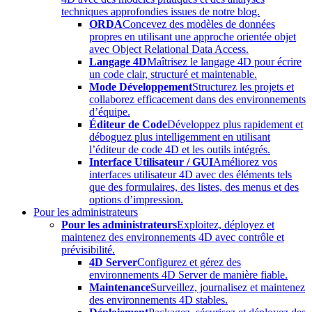
techniques approfondies issues de notre blog.
ORDA
Concevez des modèles de données
propres en utilisant une approche orientée objet
avec Object Relational Data Access.
Langage 4D
Maîtrisez le langage 4D pour écrire
un code clair, structuré et maintenable.
Mode Développement
Structurez les projets et
collaborez efficacement dans des environnements
d’équipe.
Éditeur de Code
Développez plus rapidement et
déboguez plus intelligemment en utilisant
l’éditeur de code 4D et les outils intégrés.
Interface Utilisateur / GUI
Améliorez vos
interfaces utilisateur 4D avec des éléments tels
que des formulaires, des listes, des menus et des
options d’impression.
Pour les administrateurs
Pour les administrateurs
Exploitez, déployez et
maintenez des environnements 4D avec contrôle et
prévisibilité.
4D Server
Configurez et gérez des
environnements 4D Server de manière fiable.
Maintenance
Surveillez, journalisez et maintenez
des environnements 4D stables.