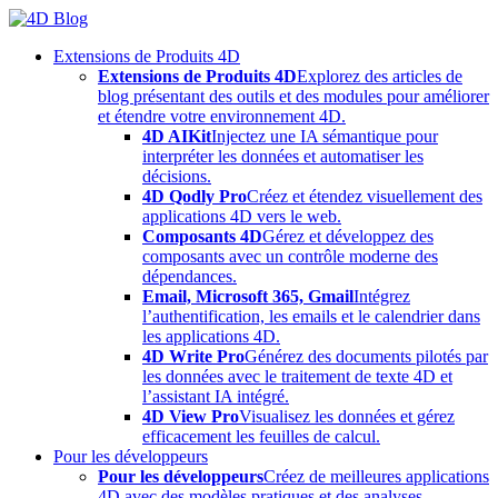
Skip
to
Extensions de Produits 4D
content
Extensions de Produits 4D
Explorez des articles de
blog présentant des outils et des modules pour améliorer
et étendre votre environnement 4D.
4D AIKit
Injectez une IA sémantique pour
interpréter les données et automatiser les
décisions.
4D Qodly Pro
Créez et étendez visuellement des
applications 4D vers le web.
Composants 4D
Gérez et développez des
composants avec un contrôle moderne des
dépendances.
Email, Microsoft 365, Gmail
Intégrez
l’authentification, les emails et le calendrier dans
les applications 4D.
4D Write Pro
Générez des documents pilotés par
les données avec le traitement de texte 4D et
l’assistant IA intégré.
4D View Pro
Visualisez les données et gérez
efficacement les feuilles de calcul.
Pour les développeurs
Pour les développeurs
Créez de meilleures applications
4D avec des modèles pratiques et des analyses