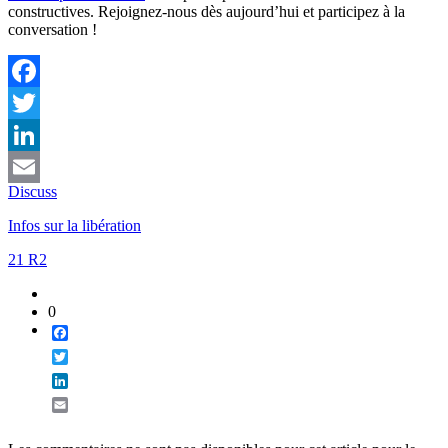
constructives. Rejoignez-nous dès aujourd’hui et participez à la
conversation !
Facebook
Twitter
LinkedIn
Discuss
Email
Infos sur la libération
21 R2
0
Facebook
Twitter
LinkedIn
Email