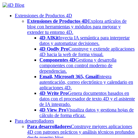
Skip
to
Extensiones de Productos 4D
content
Extensiones de Productos 4D
Explora artículos de
blog con herramientas y módulos para mejorar y
extender tu entorno 4D.
4D AIKit
Inyecta IA semántica para interpretar
datos y automatizar decisiones.
4D Qodly Pro
Construye y extiende aplicaciones
4D hacia la web de forma visual.
Componentes 4D
Gestiona y desarrolla
componentes con control moderno de
dependencias.
Email, Microsoft 365, Gmail
Integra
autenticación, correo electrónico y calendario en
aplicaciones 4D.
4D Write Pro
Genera documentos basados en
datos con el procesador de texto 4D y el asistente
de IA integrado.
4D View Pro
Visualiza datos y gestiona hojas de
cálculo de forma eficaz.
Para desarrolladores
Para desarrolladores
Construye mejores aplicaciones
4D con patrones prácticos y análisis técnicos profundos
desde nuestro blog.