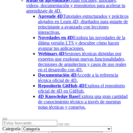
Rutas de aprendizaje
Guías oficiales, tutoriales,
videos, documentación y repositorios para acelerar tu
aprendizaje de 4D.
Aprende 4D
Tutoriales estructurados y prácticos
alojados en Learn 4D, diseñados para guiarte de
principiante a avanzado con lecciones
interactivas.
Novedades en 4D
Explora las novedades de la
última versión LTS y descubre cómo hacen
avanzar tus aplicaciones.
Webinars 4D
Sesiones técnicas dirigidas por
expertos que exploran nuevas funcionalidades,
decisiones de arquitectura y casos de uso reales
en el desarrollo con 4D.
Documentación 4D
Accede a la referencia
técnica oficial de 4D.
Repositorio GitHub 4D
Explora el repositorio
oficial de 4D en GitHub.
4D Knowledge Base
Explora una gran cantidad
de conocimiento técnico a través de nuestras
notas técnicas y consejos.
Categoría