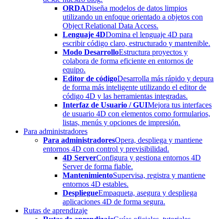
ORDA
Diseña modelos de datos limpios
utilizando un enfoque orientado a objetos con
Object Relational Data Access.
Lenguaje 4D
Domina el lenguaje 4D para
escribir código claro, estructurado y mantenible.
Modo Desarrollo
Estructura proyectos y
colabora de forma eficiente en entornos de
equipo.
Editor de código
Desarrolla más rápido y depura
de forma más inteligente utilizando el editor de
código 4D y las herramientas integradas.
Interfaz de Usuario / GUI
Mejora tus interfaces
de usuario 4D con elementos como formularios,
listas, menús y opciones de impresión.
Para administradores
Para administradores
Opera, despliega y mantiene
entornos 4D con control y previsibilidad.
4D Server
Configura y gestiona entornos 4D
Server de forma fiable.
Mantenimiento
Supervisa, registra y mantiene
entornos 4D estables.
Despliegue
Empaqueta, asegura y despliega
aplicaciones 4D de forma segura.
Rutas de aprendizaje