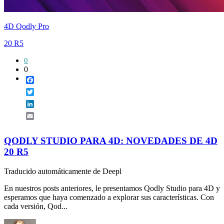
4D Qodly Pro
20 R5
0
0
Facebook
Twitter
LinkedIn
Email
QODLY STUDIO PARA 4D: NOVEDADES DE 4D
20 R5
Traducido automáticamente de Deepl
En nuestros posts anteriores, le presentamos Qodly Studio para 4D y
esperamos que haya comenzado a explorar sus características. Con
cada versión, Qod...