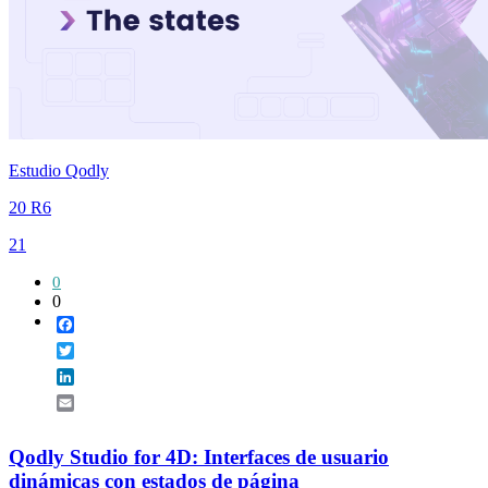
Estudio Qodly
20 R6
21
0
0
Facebook
Twitter
LinkedIn
Email
Qodly Studio for 4D: Interfaces de usuario
dinámicas con estados de página