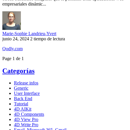
empresariales dinámic...
Marie-Sophie Landrieu-Yvert
junio 24, 2024
2 tiempo de lectura
Qodly.com
Page 1 de 1
Categorías
Release infos
Generic
User Interface
Back End
Tutorial
4D AIKit
4D Components
4D View Pro
4D Write Pro
Email, Microsoft 365, Gmail