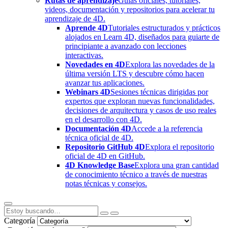
Rutas de aprendizaje
Guías oficiales, tutoriales,
videos, documentación y repositorios para acelerar tu
aprendizaje de 4D.
Aprende 4D
Tutoriales estructurados y prácticos
alojados en Learn 4D, diseñados para guiarte de
principiante a avanzado con lecciones
interactivas.
Novedades en 4D
Explora las novedades de la
última versión LTS y descubre cómo hacen
avanzar tus aplicaciones.
Webinars 4D
Sesiones técnicas dirigidas por
expertos que exploran nuevas funcionalidades,
decisiones de arquitectura y casos de uso reales
en el desarrollo con 4D.
Documentación 4D
Accede a la referencia
técnica oficial de 4D.
Repositorio GitHub 4D
Explora el repositorio
oficial de 4D en GitHub.
4D Knowledge Base
Explora una gran cantidad
de conocimiento técnico a través de nuestras
notas técnicas y consejos.
Categoría