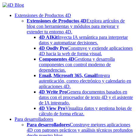
Skip
to
Extensiones de Productos 4D
content
Extensiones de Productos 4D
Explora artículos de
blog con herramientas y módulos para mejorar y
extender tu entorno 4D.
4D AIKit
Inyecta IA semántica para interpretar
datos y automatizar decisiones.
4D Qodly Pro
Construye y extiende aplicaciones
4D hacia la web de forma visual.
Componentes 4D
Gestiona y desarrolla
componentes con control moderno de
dependencias.
Email, Microsoft 365, Gmail
Integra
autenticación, correo electrónico y calendario en
aplicaciones 4D.
4D Write Pro
Genera documentos basados en
datos con el procesador de texto 4D y el asistente
de IA integrado.
4D View Pro
Visualiza datos y gestiona hojas de
cálculo de forma eficaz.
Para desarrolladores
Para desarrolladores
Construye mejores aplicaciones
4D con patrones prácticos y análisis técnicos profundos
desde nuestro blog.