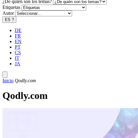
¿De quién son los temas?
Etiquetas
Autor
ES
?
DE
FR
EN
PT
CS
IT
JA
Inicio
Qodly.com
Qodly.com