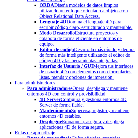
ORDA
Diseña modelos de datos limpios
utilizando un enfoque orientado a objetos con
Object Relational Data Access.
Lenguaje 4D
Domina el lenguaje 4D para
escribir código claro, estructurado y mantenible.
Modo Desarrollo
Estructura proyectos y
colabora de forma eficiente en entornos de
equipo.
Editor de código
Desarrolla más rápido y depura
de forma más inteligente utilizando el editor de
código 4D y las herramientas integradas.
Interfaz de Usuario / GUI
Mejora tus interfaces
de usuario 4D con elementos como formularios,
listas, menús y opciones de impresión.
Para administradores
Para administradores
Opera, despliega y mantiene
entornos 4D con control y previsibilidad.
4D Server
Configura y gestiona entornos 4D
Server de forma fiable.
Mantenimiento
Supervisa, registra y mantiene
entornos 4D estables.
Despliegue
Empaqueta, asegura y despliega
aplicaciones 4D de forma segura.
Rutas de aprendizaje