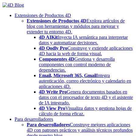
Skip
to
Extensiones de Productos 4D
content
Extensiones de Productos 4D
Explora artículos de
blog con herramientas y módulos para mejorar y
extender tu entorno 4D.
4D AIKit
Inyecta IA semántica para interpretar
datos y automatizar decisiones.
4D Qodly Pro
Construye y extiende aplicaciones
4D hacia la web de forma visual.
Componentes 4D
Gestiona y desarrolla
componentes con control moderno de
dependencias.
Email, Microsoft 365, Gmail
Integra
autenticación, correo electrónico y calendario en
aplicaciones 4D.
4D Write Pro
Genera documentos basados en
datos con el procesador de texto 4D y el asistente
de IA integrado.
4D View Pro
Visualiza datos y gestiona hojas de
cálculo de forma eficaz.
Para desarrolladores
Para desarrolladores
Construye mejores aplicaciones
4D con patrones prácticos y análisis técnicos profundos
desde nuestro blog.