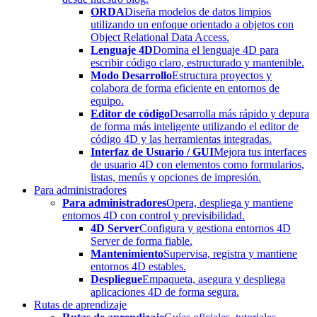
ORDA
Diseña modelos de datos limpios
utilizando un enfoque orientado a objetos con
Object Relational Data Access.
Lenguaje 4D
Domina el lenguaje 4D para
escribir código claro, estructurado y mantenible.
Modo Desarrollo
Estructura proyectos y
colabora de forma eficiente en entornos de
equipo.
Editor de código
Desarrolla más rápido y depura
de forma más inteligente utilizando el editor de
código 4D y las herramientas integradas.
Interfaz de Usuario / GUI
Mejora tus interfaces
de usuario 4D con elementos como formularios,
listas, menús y opciones de impresión.
Para administradores
Para administradores
Opera, despliega y mantiene
entornos 4D con control y previsibilidad.
4D Server
Configura y gestiona entornos 4D
Server de forma fiable.
Mantenimiento
Supervisa, registra y mantiene
entornos 4D estables.
Despliegue
Empaqueta, asegura y despliega
aplicaciones 4D de forma segura.
Rutas de aprendizaje