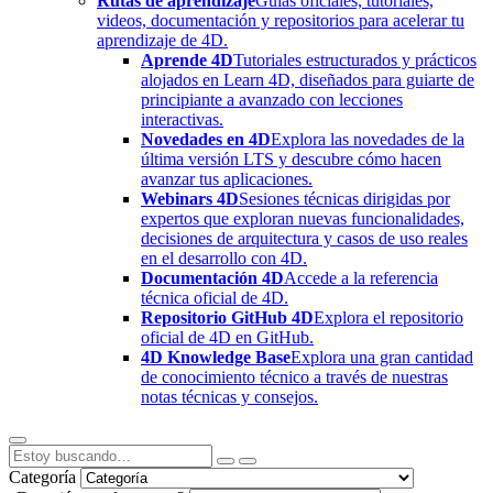
Rutas de aprendizaje
Guías oficiales, tutoriales,
videos, documentación y repositorios para acelerar tu
aprendizaje de 4D.
Aprende 4D
Tutoriales estructurados y prácticos
alojados en Learn 4D, diseñados para guiarte de
principiante a avanzado con lecciones
interactivas.
Novedades en 4D
Explora las novedades de la
última versión LTS y descubre cómo hacen
avanzar tus aplicaciones.
Webinars 4D
Sesiones técnicas dirigidas por
expertos que exploran nuevas funcionalidades,
decisiones de arquitectura y casos de uso reales
en el desarrollo con 4D.
Documentación 4D
Accede a la referencia
técnica oficial de 4D.
Repositorio GitHub 4D
Explora el repositorio
oficial de 4D en GitHub.
4D Knowledge Base
Explora una gran cantidad
de conocimiento técnico a través de nuestras
notas técnicas y consejos.
Categoría