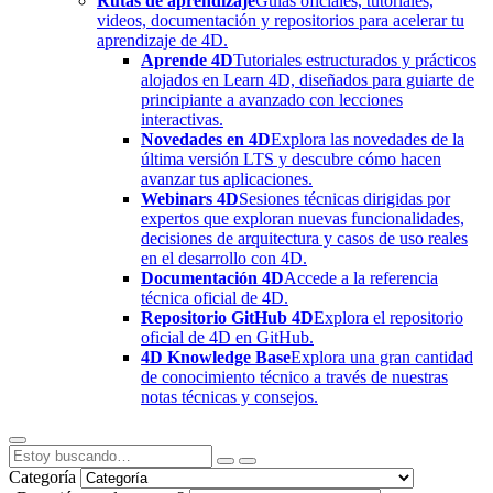
Rutas de aprendizaje
Guías oficiales, tutoriales,
videos, documentación y repositorios para acelerar tu
aprendizaje de 4D.
Aprende 4D
Tutoriales estructurados y prácticos
alojados en Learn 4D, diseñados para guiarte de
principiante a avanzado con lecciones
interactivas.
Novedades en 4D
Explora las novedades de la
última versión LTS y descubre cómo hacen
avanzar tus aplicaciones.
Webinars 4D
Sesiones técnicas dirigidas por
expertos que exploran nuevas funcionalidades,
decisiones de arquitectura y casos de uso reales
en el desarrollo con 4D.
Documentación 4D
Accede a la referencia
técnica oficial de 4D.
Repositorio GitHub 4D
Explora el repositorio
oficial de 4D en GitHub.
4D Knowledge Base
Explora una gran cantidad
de conocimiento técnico a través de nuestras
notas técnicas y consejos.
Categoría