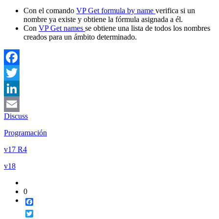
Con el comando
VP Get formula by name
verifica si un
nombre ya existe y obtiene la fórmula asignada a él.
Con
VP Get names
se obtiene una lista de todos los nombres
creados para un ámbito determinado.
Facebook
Twitter
LinkedIn
Discuss
Email
Programación
v17 R4
v18
0
Facebook
Twitter