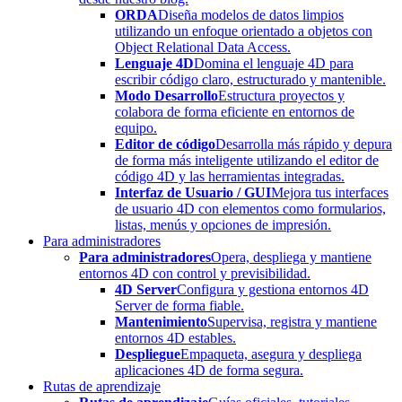
ORDA
Diseña modelos de datos limpios
utilizando un enfoque orientado a objetos con
Object Relational Data Access.
Lenguaje 4D
Domina el lenguaje 4D para
escribir código claro, estructurado y mantenible.
Modo Desarrollo
Estructura proyectos y
colabora de forma eficiente en entornos de
equipo.
Editor de código
Desarrolla más rápido y depura
de forma más inteligente utilizando el editor de
código 4D y las herramientas integradas.
Interfaz de Usuario / GUI
Mejora tus interfaces
de usuario 4D con elementos como formularios,
listas, menús y opciones de impresión.
Para administradores
Para administradores
Opera, despliega y mantiene
entornos 4D con control y previsibilidad.
4D Server
Configura y gestiona entornos 4D
Server de forma fiable.
Mantenimiento
Supervisa, registra y mantiene
entornos 4D estables.
Despliegue
Empaqueta, asegura y despliega
aplicaciones 4D de forma segura.
Rutas de aprendizaje