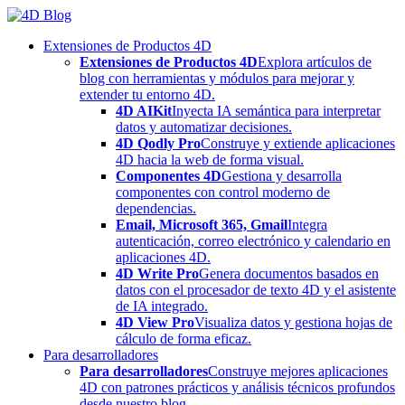
Skip
to
Extensiones de Productos 4D
content
Extensiones de Productos 4D
Explora artículos de
blog con herramientas y módulos para mejorar y
extender tu entorno 4D.
4D AIKit
Inyecta IA semántica para interpretar
datos y automatizar decisiones.
4D Qodly Pro
Construye y extiende aplicaciones
4D hacia la web de forma visual.
Componentes 4D
Gestiona y desarrolla
componentes con control moderno de
dependencias.
Email, Microsoft 365, Gmail
Integra
autenticación, correo electrónico y calendario en
aplicaciones 4D.
4D Write Pro
Genera documentos basados en
datos con el procesador de texto 4D y el asistente
de IA integrado.
4D View Pro
Visualiza datos y gestiona hojas de
cálculo de forma eficaz.
Para desarrolladores
Para desarrolladores
Construye mejores aplicaciones
4D con patrones prácticos y análisis técnicos profundos
desde nuestro blog.