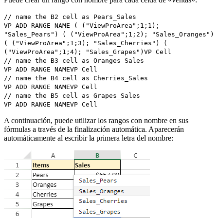
// name the B2 cell as Pears_Sales
VP ADD RANGE NAME
( ("ViewProArea";1;1);
"Sales_Pears") ( ("ViewProArea";1;2); "Sales_Oranges")
( ("ViewProArea";1;3); "Sales_Cherries") (
("ViewProArea";1;4); "Sales_Grapes")
VP Cell
// name the B3 cell as Oranges_Sales
VP ADD RANGE NAME
VP Cell
// name the B4 cell as Cherries_Sales
VP ADD RANGE NAME
VP Cell
// name the B5 cell as Grapes_Sales
VP ADD RANGE NAME
VP Cell
A continuación, puede utilizar los rangos con nombre en sus
fórmulas a través de la finalización automática. Aparecerán
automáticamente al escribir la primera letra del nombre: