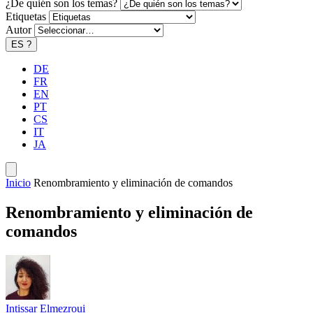
¿De quién son los temas?
Etiquetas
Autor
ES
?
DE
FR
EN
PT
CS
IT
JA
Inicio
Renombramiento y eliminación de comandos
Renombramiento y eliminación de
comandos
Intissar Elmezroui