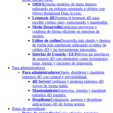
ORDA
Diseña modelos de datos limpios
utilizando un enfoque orientado a objetos con
Object Relational Data Access.
Lenguaje 4D
Domina el lenguaje 4D para
escribir código claro, estructurado y mantenible.
Modo Desarrollo
Estructura proyectos y
colabora de forma eficiente en entornos de
equipo.
Editor de código
Desarrolla más rápido y depura
de forma más inteligente utilizando el editor de
código 4D y las herramientas integradas.
Interfaz de Usuario / GUI
Mejora tus interfaces
de usuario 4D con elementos como formularios,
listas, menús y opciones de impresión.
Para administradores
Para administradores
Opera, despliega y mantiene
entornos 4D con control y previsibilidad.
4D Server
Configura y gestiona entornos 4D
Server de forma fiable.
Mantenimiento
Supervisa, registra y mantiene
entornos 4D estables.
Despliegue
Empaqueta, asegura y despliega
aplicaciones 4D de forma segura.
Rutas de aprendizaje