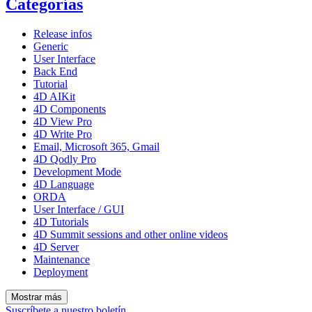
Categorías
Release infos
Generic
User Interface
Back End
Tutorial
4D AIKit
4D Components
4D View Pro
4D Write Pro
Email, Microsoft 365, Gmail
4D Qodly Pro
Development Mode
4D Language
ORDA
User Interface / GUI
4D Tutorials
4D Summit sessions and other online videos
4D Server
Maintenance
Deployment
Mostrar más
Suscríbete a nuestro boletín