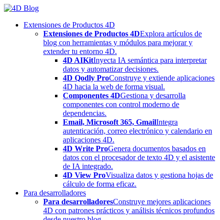
Skip
to
Extensiones de Productos 4D
content
Extensiones de Productos 4D
Explora artículos de
blog con herramientas y módulos para mejorar y
extender tu entorno 4D.
4D AIKit
Inyecta IA semántica para interpretar
datos y automatizar decisiones.
4D Qodly Pro
Construye y extiende aplicaciones
4D hacia la web de forma visual.
Componentes 4D
Gestiona y desarrolla
componentes con control moderno de
dependencias.
Email, Microsoft 365, Gmail
Integra
autenticación, correo electrónico y calendario en
aplicaciones 4D.
4D Write Pro
Genera documentos basados en
datos con el procesador de texto 4D y el asistente
de IA integrado.
4D View Pro
Visualiza datos y gestiona hojas de
cálculo de forma eficaz.
Para desarrolladores
Para desarrolladores
Construye mejores aplicaciones
4D con patrones prácticos y análisis técnicos profundos
desde nuestro blog.