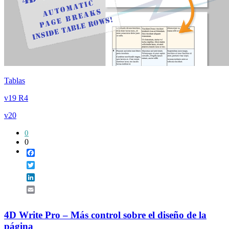
Tablas
v19 R4
v20
0
0
Facebook
Twitter
LinkedIn
Email
4D Write Pro – Más control sobre el diseño de la
página