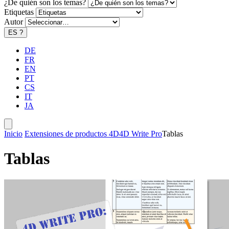
¿De quién son los temas?
Etiquetas
Autor
ES
?
DE
FR
EN
PT
CS
IT
JA
Inicio
Extensiones de productos 4D
4D Write Pro
Tablas
Tablas