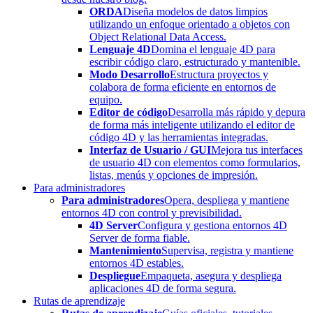
ORDA
Diseña modelos de datos limpios
utilizando un enfoque orientado a objetos con
Object Relational Data Access.
Lenguaje 4D
Domina el lenguaje 4D para
escribir código claro, estructurado y mantenible.
Modo Desarrollo
Estructura proyectos y
colabora de forma eficiente en entornos de
equipo.
Editor de código
Desarrolla más rápido y depura
de forma más inteligente utilizando el editor de
código 4D y las herramientas integradas.
Interfaz de Usuario / GUI
Mejora tus interfaces
de usuario 4D con elementos como formularios,
listas, menús y opciones de impresión.
Para administradores
Para administradores
Opera, despliega y mantiene
entornos 4D con control y previsibilidad.
4D Server
Configura y gestiona entornos 4D
Server de forma fiable.
Mantenimiento
Supervisa, registra y mantiene
entornos 4D estables.
Despliegue
Empaqueta, asegura y despliega
aplicaciones 4D de forma segura.
Rutas de aprendizaje