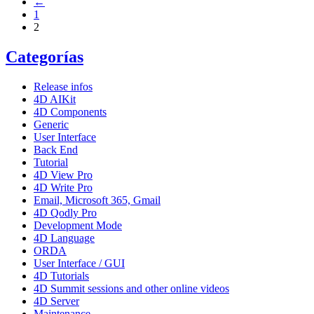
←
1
2
Categorías
Release infos
4D AIKit
4D Components
Generic
User Interface
Back End
Tutorial
4D View Pro
4D Write Pro
Email, Microsoft 365, Gmail
4D Qodly Pro
Development Mode
4D Language
ORDA
User Interface / GUI
4D Tutorials
4D Summit sessions and other online videos
4D Server
Maintenance