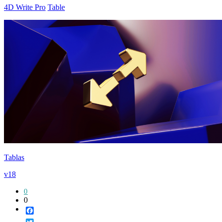
4D Write Pro
Table
Tablas
v18
0
0
Facebook