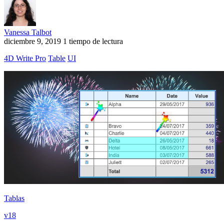
Vanessa Talbot
diciembre 9, 2019
1 tiempo de lectura
4D Write Pro
Table
UI
Tablas
v18