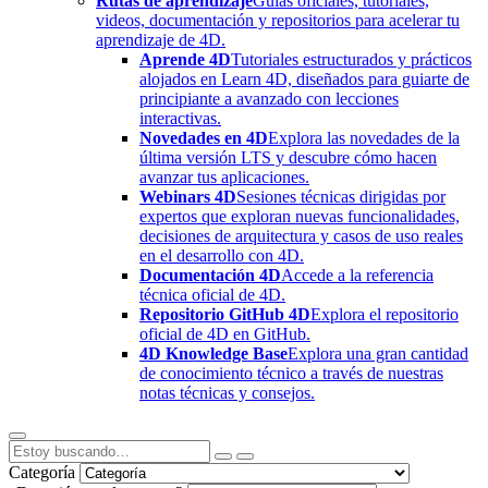
Rutas de aprendizaje
Guías oficiales, tutoriales,
videos, documentación y repositorios para acelerar tu
aprendizaje de 4D.
Aprende 4D
Tutoriales estructurados y prácticos
alojados en Learn 4D, diseñados para guiarte de
principiante a avanzado con lecciones
interactivas.
Novedades en 4D
Explora las novedades de la
última versión LTS y descubre cómo hacen
avanzar tus aplicaciones.
Webinars 4D
Sesiones técnicas dirigidas por
expertos que exploran nuevas funcionalidades,
decisiones de arquitectura y casos de uso reales
en el desarrollo con 4D.
Documentación 4D
Accede a la referencia
técnica oficial de 4D.
Repositorio GitHub 4D
Explora el repositorio
oficial de 4D en GitHub.
4D Knowledge Base
Explora una gran cantidad
de conocimiento técnico a través de nuestras
notas técnicas y consejos.
Categoría