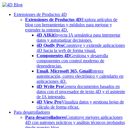
Skip
to
Extensiones de Productos 4D
content
Extensiones de Productos 4D
Explora artículos de
blog con herramientas y módulos para mejorar y
extender tu entorno 4D.
4D AIKit
Inyecta IA semántica para interpretar
datos y automatizar decisiones.
4D Qodly Pro
Construye y extiende aplicaciones
4D hacia la web de forma visual.
Componentes 4D
Gestiona y desarrolla
componentes con control moderno de
dependencias.
Email, Microsoft 365, Gmail
Integra
autenticación, correo electrónico y calendario en
aplicaciones 4D.
4D Write Pro
Genera documentos basados en
datos con el procesador de texto 4D y el asistente
de IA integrado.
4D View Pro
Visualiza datos y gestiona hojas de
cálculo de forma eficaz.
Para desarrolladores
Para desarrolladores
Construye mejores aplicaciones
4D con patrones prácticos y análisis técnicos profundos
desde nuestro blog.