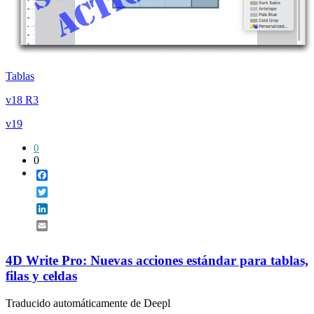
Tablas
v18 R3
v19
0
0
Facebook
Twitter
LinkedIn
Email
4D Write Pro: Nuevas acciones estándar para tablas,
filas y celdas
Traducido automáticamente de Deepl