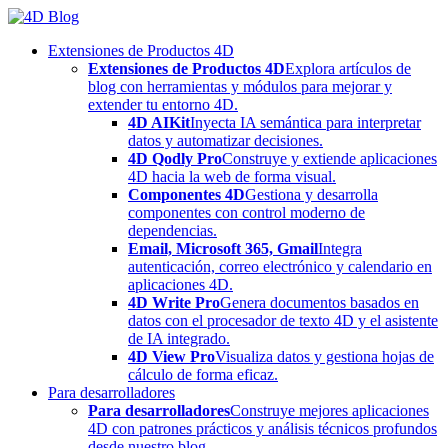
Skip
to
Extensiones de Productos 4D
content
Extensiones de Productos 4D
Explora artículos de
blog con herramientas y módulos para mejorar y
extender tu entorno 4D.
4D AIKit
Inyecta IA semántica para interpretar
datos y automatizar decisiones.
4D Qodly Pro
Construye y extiende aplicaciones
4D hacia la web de forma visual.
Componentes 4D
Gestiona y desarrolla
componentes con control moderno de
dependencias.
Email, Microsoft 365, Gmail
Integra
autenticación, correo electrónico y calendario en
aplicaciones 4D.
4D Write Pro
Genera documentos basados en
datos con el procesador de texto 4D y el asistente
de IA integrado.
4D View Pro
Visualiza datos y gestiona hojas de
cálculo de forma eficaz.
Para desarrolladores
Para desarrolladores
Construye mejores aplicaciones
4D con patrones prácticos y análisis técnicos profundos
desde nuestro blog.