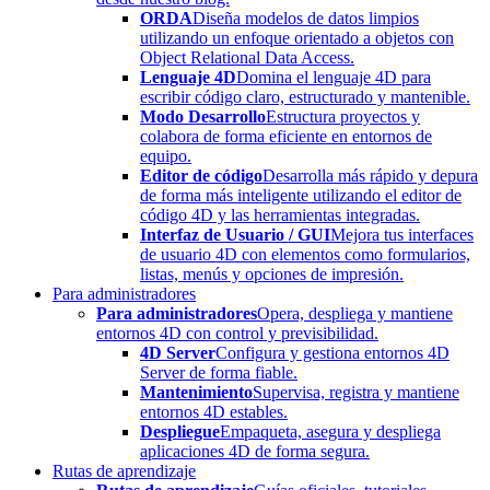
ORDA
Diseña modelos de datos limpios
utilizando un enfoque orientado a objetos con
Object Relational Data Access.
Lenguaje 4D
Domina el lenguaje 4D para
escribir código claro, estructurado y mantenible.
Modo Desarrollo
Estructura proyectos y
colabora de forma eficiente en entornos de
equipo.
Editor de código
Desarrolla más rápido y depura
de forma más inteligente utilizando el editor de
código 4D y las herramientas integradas.
Interfaz de Usuario / GUI
Mejora tus interfaces
de usuario 4D con elementos como formularios,
listas, menús y opciones de impresión.
Para administradores
Para administradores
Opera, despliega y mantiene
entornos 4D con control y previsibilidad.
4D Server
Configura y gestiona entornos 4D
Server de forma fiable.
Mantenimiento
Supervisa, registra y mantiene
entornos 4D estables.
Despliegue
Empaqueta, asegura y despliega
aplicaciones 4D de forma segura.
Rutas de aprendizaje