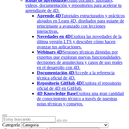
Rutas de aprendizaje
Guías oficiales, tutoriales,
videos, documentación y repositorios para acelerar tu
aprendizaje de 4D.
Aprende 4D
Tutoriales estructurados y prácticos
alojados en Learn 4D, diseñados para guiarte de
principiante a avanzado con lecciones
interactivas.
Novedades en 4D
Explora las novedades de la
última versión LTS y descubre cómo hacen
avanzar tus aplicaciones.
Webinars 4D
Sesiones técnicas dirigidas por
expertos que exploran nuevas funcionalidades,
decisiones de arquitectura y casos de uso reales
en el desarrollo con 4D.
Documentación 4D
Accede a la referencia
técnica oficial de 4D.
Repositorio GitHub 4D
Explora el repositorio
oficial de 4D en GitHub.
4D Knowledge Base
Explora una gran cantidad
de conocimiento técnico a través de nuestras
notas técnicas y consejos.
Categoría