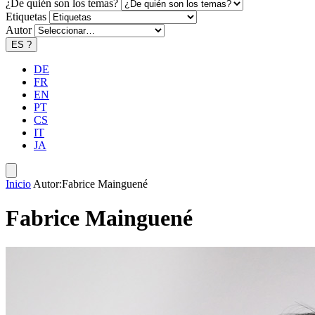
¿De quién son los temas?
Etiquetas
Autor
ES
?
DE
FR
EN
PT
CS
IT
JA
Inicio
Autor:Fabrice Mainguené
Fabrice Mainguené