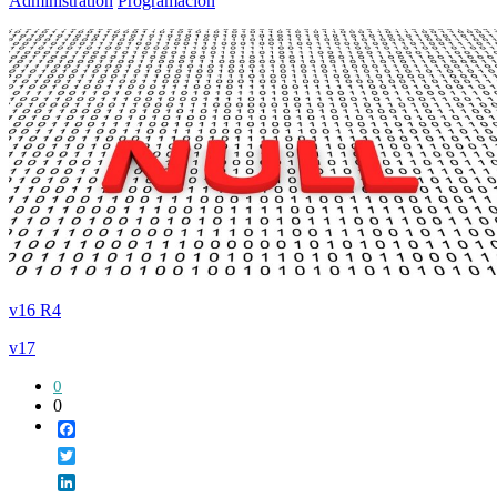
Administration
Programación
v16 R4
v17
0
0
Facebook
Twitter
LinkedIn