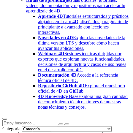
Rutas de aprendizaje
Guías oficiales, tutoriales,
videos, documentación y repositorios para acelerar tu
aprendizaje de 4D.
Aprende 4D
Tutoriales estructurados y prácticos
alojados en Learn 4D, diseñados para guiarte de
principiante a avanzado con lecciones
interactivas.
Novedades en 4D
Explora las novedades de la
última versión LTS y descubre cómo hacen
avanzar tus aplicaciones.
Webinars 4D
Sesiones técnicas dirigidas por
expertos que exploran nuevas funcionalidades,
decisiones de arquitectura y casos de uso reales
en el desarrollo con 4D.
Documentación 4D
Accede a la referencia
técnica oficial de 4D.
Repositorio GitHub 4D
Explora el repositorio
oficial de 4D en GitHub.
4D Knowledge Base
Explora una gran cantidad
de conocimiento técnico a través de nuestras
notas técnicas y consejos.
Categoría