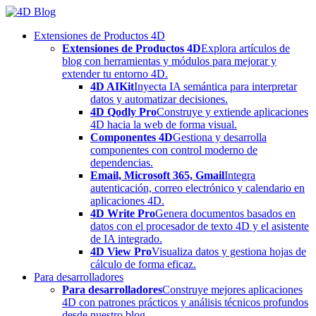
Skip
to
Extensiones de Productos 4D
content
Extensiones de Productos 4D
Explora artículos de
blog con herramientas y módulos para mejorar y
extender tu entorno 4D.
4D AIKit
Inyecta IA semántica para interpretar
datos y automatizar decisiones.
4D Qodly Pro
Construye y extiende aplicaciones
4D hacia la web de forma visual.
Componentes 4D
Gestiona y desarrolla
componentes con control moderno de
dependencias.
Email, Microsoft 365, Gmail
Integra
autenticación, correo electrónico y calendario en
aplicaciones 4D.
4D Write Pro
Genera documentos basados en
datos con el procesador de texto 4D y el asistente
de IA integrado.
4D View Pro
Visualiza datos y gestiona hojas de
cálculo de forma eficaz.
Para desarrolladores
Para desarrolladores
Construye mejores aplicaciones
4D con patrones prácticos y análisis técnicos profundos
desde nuestro blog.