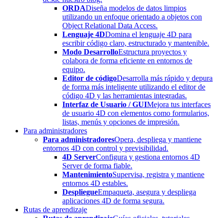
ORDA
Diseña modelos de datos limpios
utilizando un enfoque orientado a objetos con
Object Relational Data Access.
Lenguaje 4D
Domina el lenguaje 4D para
escribir código claro, estructurado y mantenible.
Modo Desarrollo
Estructura proyectos y
colabora de forma eficiente en entornos de
equipo.
Editor de código
Desarrolla más rápido y depura
de forma más inteligente utilizando el editor de
código 4D y las herramientas integradas.
Interfaz de Usuario / GUI
Mejora tus interfaces
de usuario 4D con elementos como formularios,
listas, menús y opciones de impresión.
Para administradores
Para administradores
Opera, despliega y mantiene
entornos 4D con control y previsibilidad.
4D Server
Configura y gestiona entornos 4D
Server de forma fiable.
Mantenimiento
Supervisa, registra y mantiene
entornos 4D estables.
Despliegue
Empaqueta, asegura y despliega
aplicaciones 4D de forma segura.
Rutas de aprendizaje