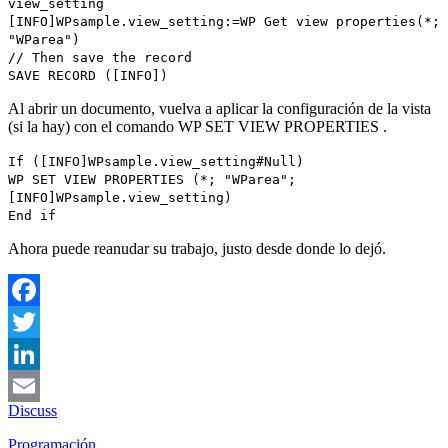
view_setting
[INFO]WPsample
.
view_setting
:=
WP Get view properties
(*;
"WParea")
// Then save the record
SAVE RECORD
(
[INFO]
)
Al abrir un documento, vuelva a aplicar la configuración de la vista
(si la hay) con el comando
WP SET VIEW PROPERTIES
.
If
(
[INFO]WPsample
.
view_setting
#
Null
)
WP SET VIEW PROPERTIES
(*; "WParea";
[INFO]WPsample
.
view_setting
)
End if
Ahora puede reanudar su trabajo, justo desde donde lo dejó.
Facebook
Twitter
LinkedIn
Discuss
Email
Programación