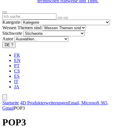
technischen Hinweise und Tipps.
Kategorie
Wessen Themen sind
Stichworte
Autor
DE
?
FR
EN
PT
CS
ES
IT
JA
Startseite
4D Produkterweiterungen
Email, Microsoft 365,
Gmail
POP3
POP3