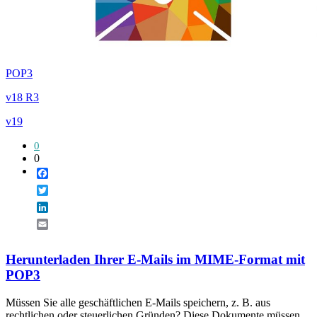
POP3
v18 R3
v19
0
0
Facebook
Twitter
LinkedIn
Email
Herunterladen Ihrer E-Mails im MIME-Format mit
POP3
Müssen Sie alle geschäftlichen E-Mails speichern, z. B. aus
rechtlichen oder steuerlichen Gründen? Diese Dokumente müssen