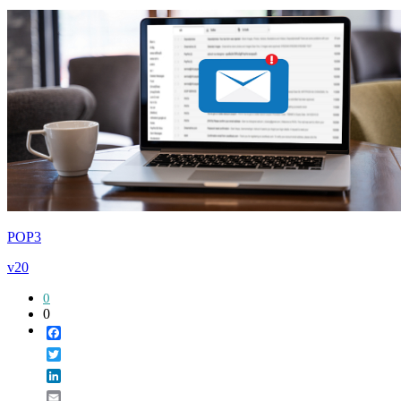
POP3
v20
0
0
Facebook
Twitter
LinkedIn
Email