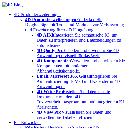
Skip
to
4D Produkterweiterungen
content
4D Produkterweiterungen
Entdecken Sie
Blogbeiträge mit Tools und Modulen zur Verbesserung
und Erweiterung Ihrer 4D Umgebung.
4D AIKit
Integrieren Sie semantische KI, um
Daten zu interpretieren und Entscheidungen zu
automatisieren.
4D Qodly Pro
Erstellen und erweitern Sie 4D
Anwendungen visuell für das Web.
4D Komponenten
Verwalten und entwickeln Sie
Komponenten mit moderner
Abhängigkeitskontrolle.
Email, Microsoft 365, Gmail
Integrieren Sie
Authentifizierung, E Mail und Kalender in 4D
Anwendungen.
4D Write Pro
Erstellen Sie datenbasierte
Dokumente mit dem 4D
Textverarbeitungsprogramm und integriertem KI
Assistenten.
4D View Pro
Visualisieren Sie Daten und
verwalten Sie Tabellen effizient.
Für Entwickler
Für Entwickler
Erstellen Sie bessere 4D