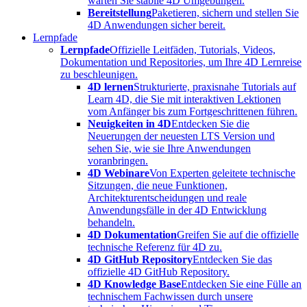
warten Sie stabile 4D Umgebungen.
Bereitstellung
Paketieren, sichern und stellen Sie
4D Anwendungen sicher bereit.
Lernpfade
Lernpfade
Offizielle Leitfäden, Tutorials, Videos,
Dokumentation und Repositories, um Ihre 4D Lernreise
zu beschleunigen.
4D lernen
Strukturierte, praxisnahe Tutorials auf
Learn 4D, die Sie mit interaktiven Lektionen
vom Anfänger bis zum Fortgeschrittenen führen.
Neuigkeiten in 4D
Entdecken Sie die
Neuerungen der neuesten LTS Version und
sehen Sie, wie sie Ihre Anwendungen
voranbringen.
4D Webinare
Von Experten geleitete technische
Sitzungen, die neue Funktionen,
Architekturentscheidungen und reale
Anwendungsfälle in der 4D Entwicklung
behandeln.
4D Dokumentation
Greifen Sie auf die offizielle
technische Referenz für 4D zu.
4D GitHub Repository
Entdecken Sie das
offizielle 4D GitHub Repository.
4D Knowledge Base
Entdecken Sie eine Fülle an
technischem Fachwissen durch unsere