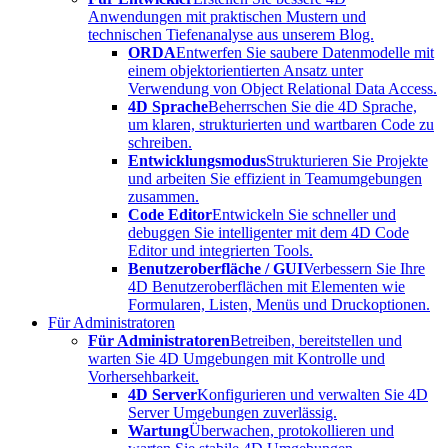
Anwendungen mit praktischen Mustern und
technischen Tiefenanalyse aus unserem Blog.
ORDA
Entwerfen Sie saubere Datenmodelle mit
einem objektorientierten Ansatz unter
Verwendung von Object Relational Data Access.
4D Sprache
Beherrschen Sie die 4D Sprache,
um klaren, strukturierten und wartbaren Code zu
schreiben.
Entwicklungsmodus
Strukturieren Sie Projekte
und arbeiten Sie effizient in Teamumgebungen
zusammen.
Code Editor
Entwickeln Sie schneller und
debuggen Sie intelligenter mit dem 4D Code
Editor und integrierten Tools.
Benutzeroberfläche / GUI
Verbessern Sie Ihre
4D Benutzeroberflächen mit Elementen wie
Formularen, Listen, Menüs und Druckoptionen.
Für Administratoren
Für Administratoren
Betreiben, bereitstellen und
warten Sie 4D Umgebungen mit Kontrolle und
Vorhersehbarkeit.
4D Server
Konfigurieren und verwalten Sie 4D
Server Umgebungen zuverlässig.
Wartung
Überwachen, protokollieren und