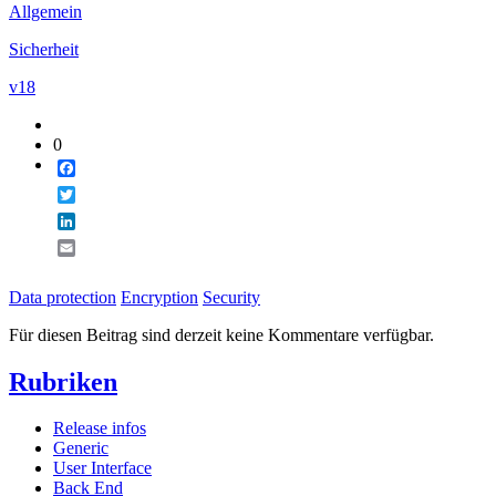
Allgemein
Sicherheit
v18
0
Facebook
Twitter
LinkedIn
Email
Data protection
Encryption
Security
Für diesen Beitrag sind derzeit keine Kommentare verfügbar.
Rubriken
Release infos
Generic
User Interface
Back End