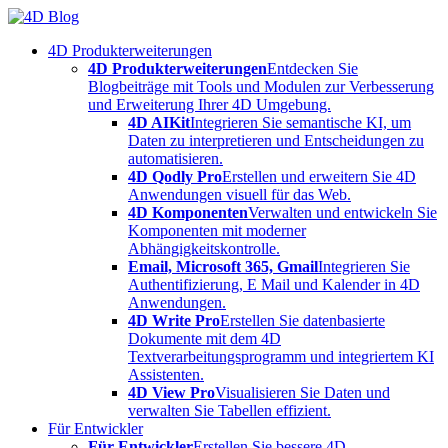
Skip
to
4D Produkterweiterungen
content
4D Produkterweiterungen
Entdecken Sie
Blogbeiträge mit Tools und Modulen zur Verbesserung
und Erweiterung Ihrer 4D Umgebung.
4D AIKit
Integrieren Sie semantische KI, um
Daten zu interpretieren und Entscheidungen zu
automatisieren.
4D Qodly Pro
Erstellen und erweitern Sie 4D
Anwendungen visuell für das Web.
4D Komponenten
Verwalten und entwickeln Sie
Komponenten mit moderner
Abhängigkeitskontrolle.
Email, Microsoft 365, Gmail
Integrieren Sie
Authentifizierung, E Mail und Kalender in 4D
Anwendungen.
4D Write Pro
Erstellen Sie datenbasierte
Dokumente mit dem 4D
Textverarbeitungsprogramm und integriertem KI
Assistenten.
4D View Pro
Visualisieren Sie Daten und
verwalten Sie Tabellen effizient.
Für Entwickler
Für Entwickler
Erstellen Sie bessere 4D