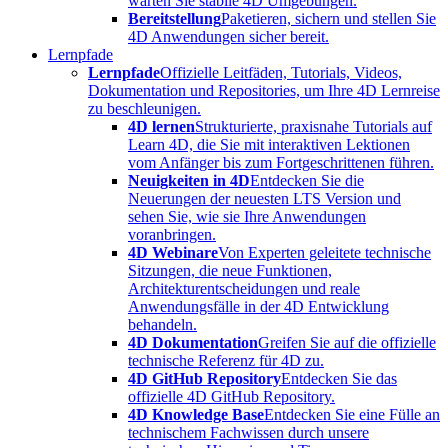
warten Sie stabile 4D Umgebungen.
Bereitstellung
Paketieren, sichern und stellen Sie
4D Anwendungen sicher bereit.
Lernpfade
Lernpfade
Offizielle Leitfäden, Tutorials, Videos,
Dokumentation und Repositories, um Ihre 4D Lernreise
zu beschleunigen.
4D lernen
Strukturierte, praxisnahe Tutorials auf
Learn 4D, die Sie mit interaktiven Lektionen
vom Anfänger bis zum Fortgeschrittenen führen.
Neuigkeiten in 4D
Entdecken Sie die
Neuerungen der neuesten LTS Version und
sehen Sie, wie sie Ihre Anwendungen
voranbringen.
4D Webinare
Von Experten geleitete technische
Sitzungen, die neue Funktionen,
Architekturentscheidungen und reale
Anwendungsfälle in der 4D Entwicklung
behandeln.
4D Dokumentation
Greifen Sie auf die offizielle
technische Referenz für 4D zu.
4D GitHub Repository
Entdecken Sie das
offizielle 4D GitHub Repository.
4D Knowledge Base
Entdecken Sie eine Fülle an
technischem Fachwissen durch unsere