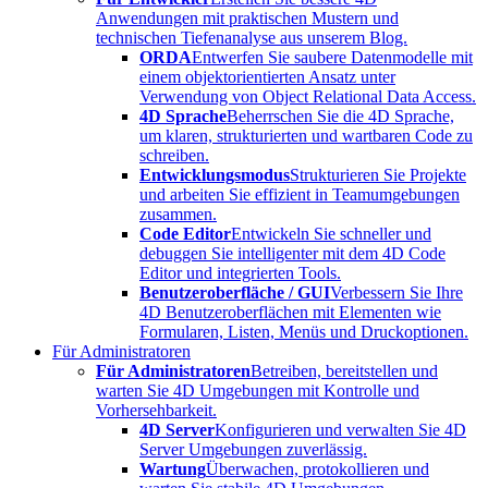
Anwendungen mit praktischen Mustern und
technischen Tiefenanalyse aus unserem Blog.
ORDA
Entwerfen Sie saubere Datenmodelle mit
einem objektorientierten Ansatz unter
Verwendung von Object Relational Data Access.
4D Sprache
Beherrschen Sie die 4D Sprache,
um klaren, strukturierten und wartbaren Code zu
schreiben.
Entwicklungsmodus
Strukturieren Sie Projekte
und arbeiten Sie effizient in Teamumgebungen
zusammen.
Code Editor
Entwickeln Sie schneller und
debuggen Sie intelligenter mit dem 4D Code
Editor und integrierten Tools.
Benutzeroberfläche / GUI
Verbessern Sie Ihre
4D Benutzeroberflächen mit Elementen wie
Formularen, Listen, Menüs und Druckoptionen.
Für Administratoren
Für Administratoren
Betreiben, bereitstellen und
warten Sie 4D Umgebungen mit Kontrolle und
Vorhersehbarkeit.
4D Server
Konfigurieren und verwalten Sie 4D
Server Umgebungen zuverlässig.
Wartung
Überwachen, protokollieren und