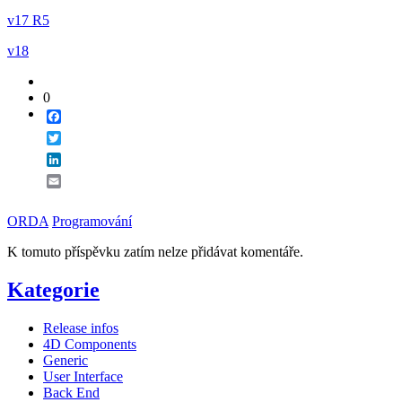
v17 R5
v18
0
Facebook
Twitter
LinkedIn
Email
ORDA
Programování
K tomuto příspěvku zatím nelze přidávat komentáře.
Kategorie
Release infos
4D Components
Generic
User Interface
Back End