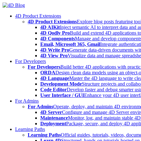
Skip
to
4D Product Extensions
content
4D Product Extensions
Explore blog posts featuring to
4D AIKit
Inject semantic AI to interpret data and 
4D Qodly Pro
Build and extend 4D applications to
4D Components
Manage and develop components
Email, Microsoft 365, Gmail
Integrate authenticat
4D Write Pro
Generate data-driven documents with
4D View Pro
Visualize data and manage spreadshee
For Developers
For Developers
Build better 4D applications with practic
ORDA
Design clean data models using an object-
4D Language
Master the 4D language to write clea
Development Mode
Structure projects and collabo
Code Editor
Develop faster and debug smarter usin
User Interface / GUI
Enhance your 4D user interfa
For Admins
For Admins
Operate, deploy, and maintain 4D environmen
4D Server
Configure and manage 4D Server enviro
Maintenance
Monitor, log, and maintain stable 4
Deployment
Package, secure, and deploy 4D applic
Learning Paths
Learning Paths
Official guides, tutorials, videos, docum
Learn 4D
Structured, hands-on tutorials hosted o