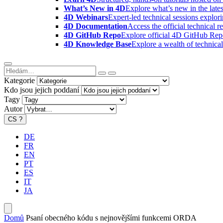
What’s New in 4D
Explore what’s new in the late
4D Webinars
Expert-led technical sessions explor
4D Documentation
Access the official technical r
4D GitHub Repo
Explore official 4D GitHub Rep
4D Knowledge Base
Explore a wealth of technica
Kategorie
Kdo jsou jejich poddaní
Tagy
Autor
CS
?
DE
FR
EN
PT
ES
IT
JA
Domů
Psaní obecného kódu s nejnovějšími funkcemi ORDA