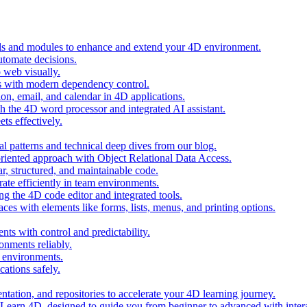
ols and modules to enhance and extend your 4D environment.
automate decisions.
 web visually.
 with modern dependency control.
ion, email, and calendar in 4D applications.
 the 4D word processor and integrated AI assistant.
ts effectively.
al patterns and technical deep dives from our blog.
oriented approach with Object Relational Data Access.
r, structured, and maintainable code.
rate efficiently in team environments.
g the 4D code editor and integrated tools.
ces with elements like forms, lists, menus, and printing options.
ts with control and predictability.
nments reliably.
D environments.
ations safely.
entation, and repositories to accelerate your 4D learning journey.
n Learn 4D, designed to guide you from beginner to advanced with intera