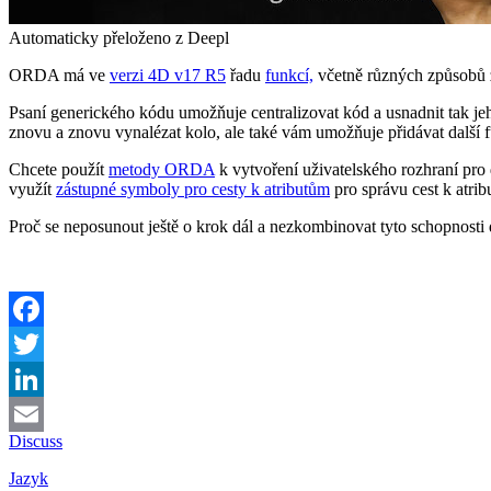
Automaticky přeloženo z Deepl
ORDA má ve
verzi 4D v17 R5
řadu
funkcí,
včetně různých způsobů 
Psaní generického kódu umožňuje centralizovat kód a usnadnit tak jeh
znovu a znovu vynalézat kolo, ale také vám umožňuje přidávat další fu
Chcete použít
metody ORDA
k vytvoření uživatelského rozhraní p
využít
zástupné symboly pro cesty k atributům
pro správu cest k atri
Proč se neposunout ještě o krok dál a nezkombinovat tyto schopnosti doh
Facebook
Twitter
LinkedIn
Discuss
Email
Jazyk