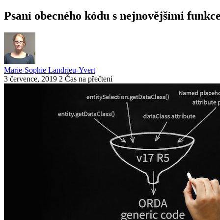
Psaní obecného kódu s nejnovějšími fun
Marie-Sophie Landrieu-Yvert
3 července, 2019
2 Čas na přečtení