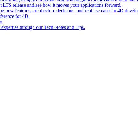
st LTS release and see how it moves your applications forward.
ing new features, architecture decisions, and real use cases in 4D devel
eference for 4D.
o.
l expertise through our Tech Notes and Tips.