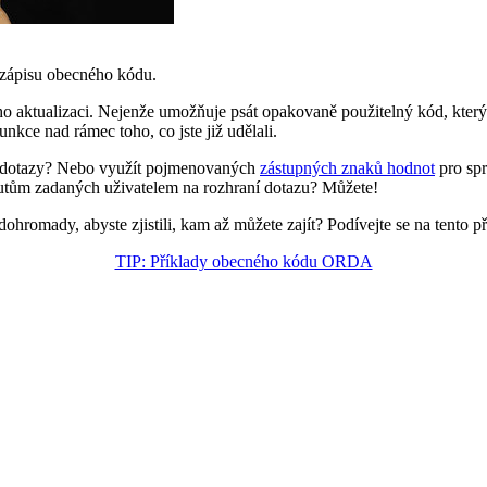
zápisu obecného kódu.
o aktualizaci. Nejenže umožňuje psát opakovaně použitelný kód, který l
nkce nad rámec toho, co jste již udělali.
ro dotazy? Nebo využít pojmenovaných
zástupných znaků hodnot
pro spr
butům zadaných uživatelem na rozhraní dotazu? Můžete!
romady, abyste zjistili, kam až můžete zajít? Podívejte se na tento přík
TIP: Příklady obecného kódu ORDA