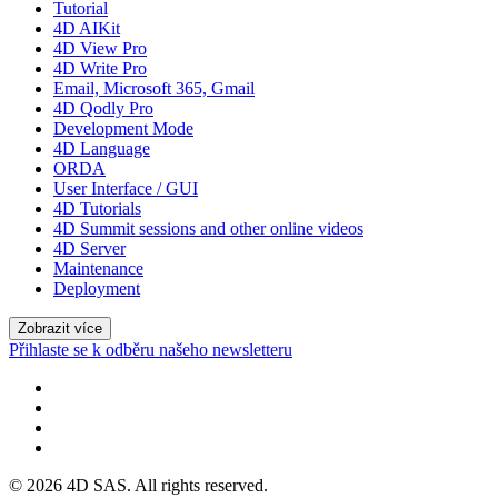
Tutorial
4D AIKit
4D View Pro
4D Write Pro
Email, Microsoft 365, Gmail
4D Qodly Pro
Development Mode
4D Language
ORDA
User Interface / GUI
4D Tutorials
4D Summit sessions and other online videos
4D Server
Maintenance
Deployment
Zobrazit více
Přihlaste se k odběru našeho newsletteru
© 2026 4D SAS. All rights reserved.