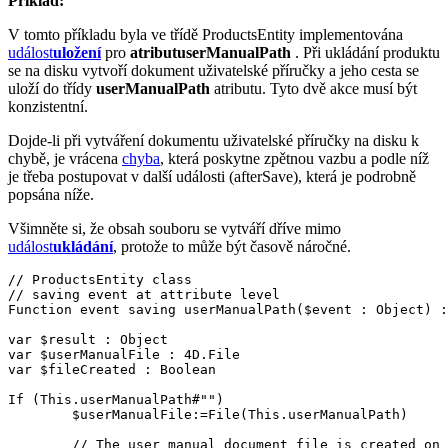
Příklad:
V tomto příkladu byla ve třídě ProductsEntity implementována
událost
uložení
pro
atribut
userManualPath
. Při ukládání produktu
se na disku vytvoří dokument uživatelské příručky a jeho cesta se
uloží do třídy
userManualPath
atributu. Tyto dvě akce musí být
konzistentní.
Dojde-li při vytváření dokumentu uživatelské příručky na disku k
chybě, je vrácena
chyba
, která poskytne zpětnou vazbu a podle níž
je třeba postupovat v další události (afterSave), která je podrobně
popsána níže.
Všimněte si, že obsah souboru se vytváří dříve mimo
událost
ukládání
, protože to může být časově náročné.
// ProductsEntity class

// saving event at attribute level

Function event saving userManualPath($event : Object) :
var $result : Object

var $userManualFile : 4D.File

var $fileCreated : Boolean

If (This.userManualPath#"")

	$userManualFile:=File(This.userManualPath)

	// The user manual document file is created on the disk
