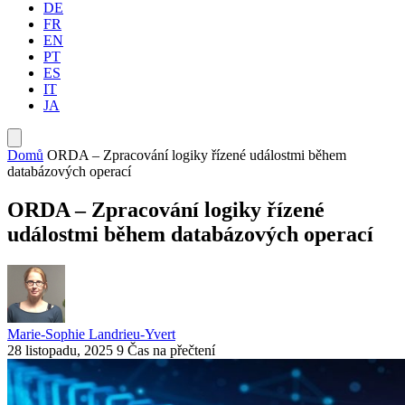
DE
FR
EN
PT
ES
IT
JA
Domů
ORDA – Zpracování logiky řízené událostmi během
databázových operací
ORDA – Zpracování logiky řízené
událostmi během databázových operací
Marie-Sophie Landrieu-Yvert
28 listopadu, 2025
9 Čas na přečtení