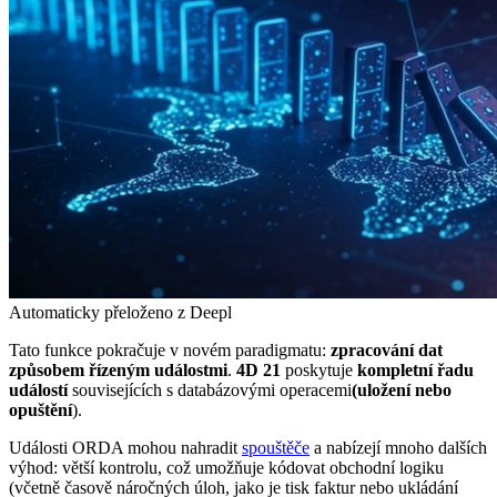
Automaticky přeloženo z Deepl
Tato funkce pokračuje v novém paradigmatu:
zpracování dat
způsobem řízeným událostmi
.
4D 21
poskytuje
kompletní řadu
událostí
souvisejících s databázovými operacemi
(uložení nebo
opuštění
).
Události ORDA mohou nahradit
spouštěče
a nabízejí mnoho dalších
výhod: větší kontrolu, což umožňuje kódovat obchodní logiku
(včetně časově náročných úloh, jako je tisk faktur nebo ukládání