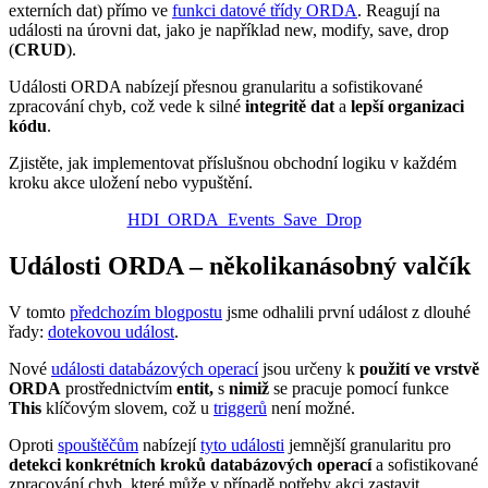
externích dat) přímo ve
funkci datové třídy ORDA
. Reagují na
události na úrovni dat, jako je například new, modify, save, drop
(
CRUD
).
Události ORDA nabízejí přesnou granularitu a sofistikované
zpracování chyb, což vede k silné
integritě dat
a
lepší organizaci
kódu
.
Zjistěte, jak implementovat příslušnou obchodní logiku v každém
kroku akce uložení nebo vypuštění.
HDI_ORDA_Events_Save_Drop
Události ORDA – několikanásobný valčík
V tomto
předchozím blogpostu
jsme odhalili první událost z dlouhé
řady:
dotekovou událost
.
Nové
události databázových operací
jsou určeny k
použití ve vrstvě
ORDA
prostřednictvím
entit,
s
nimiž
se pracuje pomocí funkce
This
klíčovým slovem, což u
triggerů
není možné.
Oproti
spouštěčům
nabízejí
tyto události
jemnější granularitu pro
detekci konkrétních kroků databázových operací
a sofistikované
zpracování chyb, které může v případě potřeby akci zastavit.