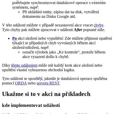
potřebujete synchronizovat databázové operace s externím
systémem,
např
:
Při ukládání entity, zápisu dat na disk, vytváření
dokumentu na Disku Google atd.
V této události můžete v případě nezastavení akce vracet
chyby
.
Tyto chyby pak můžete zpracovat v události
After
popsané níže.
Po
akci uložení nebo vypuštění: Zde můžete přijmout opatření
týkající se případných chyb vyvolaných během akcí
uložení/odložení,
např
:
označit výrobek jako „Ke kontrole“, protože během
akce vysazení došlo k chybě.
Díky
těmto událostem
může mít každý krok akce uložení nebo
upuštění vlastní vyhrazenou obchodní logiku.
Tyto události se spouštějí, jakmile je databázová operace spuštěna
pomocí
ORDA
nebo
serveru REST
.
Ukažme si to v akci na příkladech
kde implementovat události