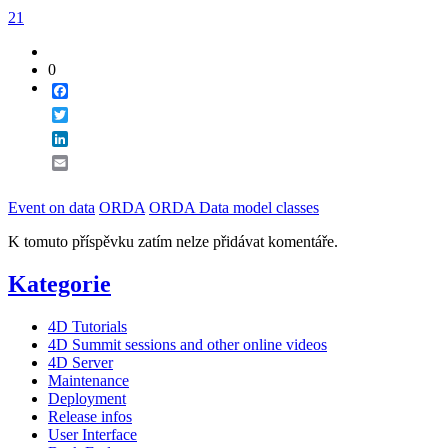
21
0
Facebook
Twitter
LinkedIn
Email
Event on data
ORDA
ORDA Data model classes
K tomuto příspěvku zatím nelze přidávat komentáře.
Kategorie
4D Tutorials
4D Summit sessions and other online videos
4D Server
Maintenance
Deployment
Release infos
User Interface