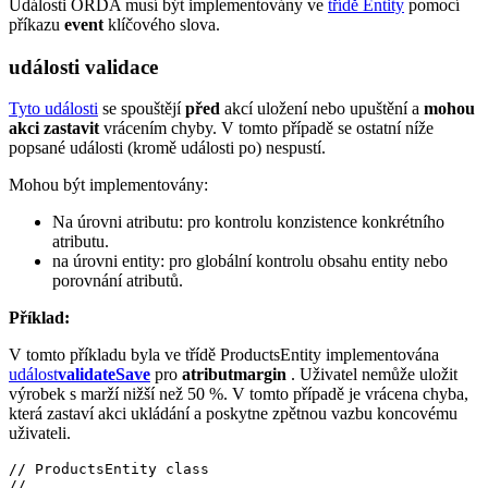
Události ORDA musí být implementovány ve
třídě Entity
pomocí
příkazu
event
klíčového slova.
události validace
Tyto události
se spouštějí
před
akcí uložení nebo upuštění a
mohou
akci zastavit
vrácením chyby. V tomto případě se ostatní níže
popsané události (kromě události po) nespustí.
Mohou být implementovány:
Na úrovni atributu: pro kontrolu konzistence konkrétního
atributu.
na úrovni entity: pro globální kontrolu obsahu entity nebo
porovnání atributů.
Příklad:
V tomto příkladu byla ve třídě ProductsEntity implementována
událost
validateSave
pro
atribut
margin
. Uživatel nemůže uložit
výrobek s marží nižší než 50 %. V tomto případě je vrácena chyba,
která zastaví akci ukládání a poskytne zpětnou vazbu koncovému
uživateli.
// ProductsEntity class

//
