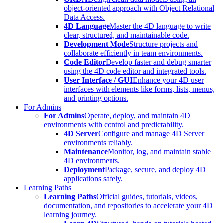
object-oriented approach with Object Relational
Data Access.
4D Language
Master the 4D language to write
clear, structured, and maintainable code.
Development Mode
Structure projects and
collaborate efficiently in team environments.
Code Editor
Develop faster and debug smarter
using the 4D code editor and integrated tools.
User Interface / GUI
Enhance your 4D user
interfaces with elements like forms, lists, menus,
and printing options.
For Admins
For Admins
Operate, deploy, and maintain 4D
environments with control and predictability.
4D Server
Configure and manage 4D Server
environments reliably.
Maintenance
Monitor, log, and maintain stable
4D environments.
Deployment
Package, secure, and deploy 4D
applications safely.
Learning Paths
Learning Paths
Official guides, tutorials, videos,
documentation, and repositories to accelerate your 4D
learning journey.