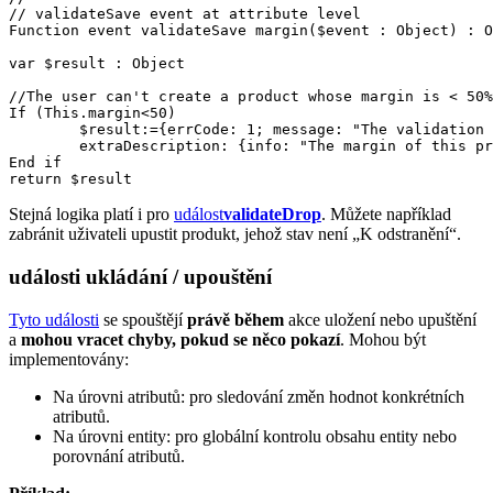
// validateSave event at attribute level

Function event validateSave margin($event : Object) : O
var $result : Object

//The user can't create a product whose margin is < 50%

If (This.margin<50)

	$result:={errCode: 1; message: "The validation of this product failed"; \

	extraDescription: {info: "The margin of this product ("+String(This.margin)+") is lower than 50%"}; seriousError: False}

End if 

Stejná logika platí i pro
událost
validateDrop
. Můžete například
zabránit uživateli upustit produkt, jehož stav není „K odstranění“.
události ukládání / upouštění
Tyto události
se spouštějí
právě během
akce uložení nebo upuštění
a
mohou vracet chyby, pokud se něco pokazí
. Mohou být
implementovány:
Na úrovni atributů: pro sledování změn hodnot konkrétních
atributů.
Na úrovni entity: pro globální kontrolu obsahu entity nebo
porovnání atributů.