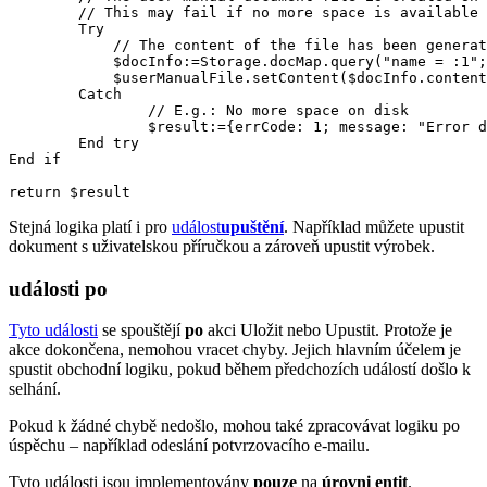
	// This may fail if no more space is available

	Try

            // The content of the file has been generat
	    $docInfo:=Storage.docMap.query("name = :1"; This.name).first()

            $userManualFile.setContent($docInfo.content
	Catch

		// E.g.: No more space on disk

		$result:={errCode: 1; message: "Error during the save action for this product"; extraDescription: {info: "There is no available space on disk to store the user manual"}}

	End try

End if 

return $result
Stejná logika platí i pro
událost
upuštění
. Například můžete upustit
dokument s uživatelskou příručkou a zároveň upustit výrobek.
události po
Tyto události
se spouštějí
po
akci Uložit nebo Upustit. Protože je
akce dokončena, nemohou vracet chyby. Jejich hlavním účelem je
spustit obchodní logiku, pokud během předchozích událostí došlo k
selhání.
Pokud k žádné chybě nedošlo, mohou také zpracovávat logiku po
úspěchu – například odeslání potvrzovacího e-mailu.
Tyto události jsou implementovány
pouze
na
úrovni entit
.