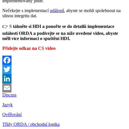
implementovány jinde.
Nečekejte s implementací
událostí
, abyste se mohli spolehnout na
silnou integritu dat.
👉 S
táhněte si HDI a ponořte se do detailů implementace
událostí ORDA a podívejte se na níže uvedené video, abyste
měli více informací o spuštění HDI.
Přidejte odkaz na CS video
Facebook
Twitter
LinkedIn
Discuss
Email
Jazyk
Ověřování
Třídy ORDA / obchodní logika