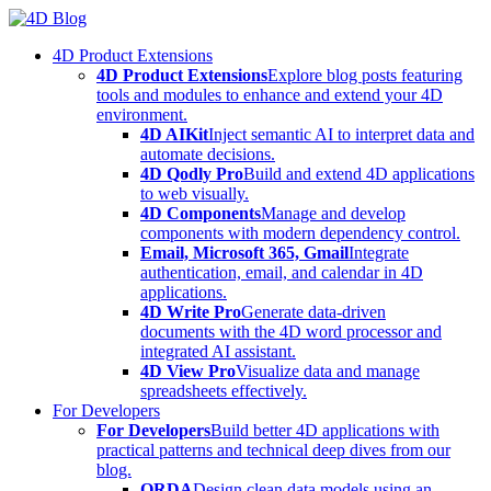
Skip
to
4D Product Extensions
content
4D Product Extensions
Explore blog posts featuring
tools and modules to enhance and extend your 4D
environment.
4D AIKit
Inject semantic AI to interpret data and
automate decisions.
4D Qodly Pro
Build and extend 4D applications
to web visually.
4D Components
Manage and develop
components with modern dependency control.
Email, Microsoft 365, Gmail
Integrate
authentication, email, and calendar in 4D
applications.
4D Write Pro
Generate data-driven
documents with the 4D word processor and
integrated AI assistant.
4D View Pro
Visualize data and manage
spreadsheets effectively.
For Developers
For Developers
Build better 4D applications with
practical patterns and technical deep dives from our
blog.
ORDA
Design clean data models using an