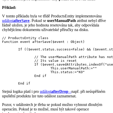
Příklad:
V tomto příkladu byla ve třídě ProductsEntity implementována
událost
afterSave
. Pokud se
userManualPath
atribut nebyl dříve
řádně uložen, je jeho hodnota resetována tak, aby odpovídala
chybějícímu dokumentu uživatelské příručky na disku.
// ProductsEntity class

Function event afterSave($event : Object)

	If (($event.status.success=False) && ($event.status.errors=Null))  // $event.status.errors is filled if the error comes from the validateSave event

		// The userManualPath attribute has not been properly saved

		// Its value is reset

		If ($event.savedAttributes.indexOf("userManualPath")=-1)

			This.userManualPath:=""

			This.status:="KO"

		End if 

	End if 
Stejná logika platí i pro
událost
afterDrop
–
např. při neúspěšném
upuštění produktu lze tuto událost zaznamenat.
Pozor, v událostech je třeba se pokud možno vyhnout dlouhým
operacím. Pokud je to možné, musí být takové operace