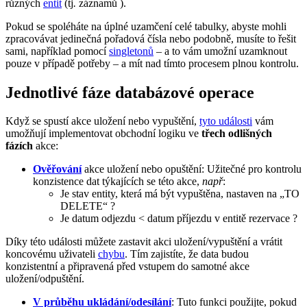
různých
entit
(tj
.
záznamů
).
Pokud se spoléháte na úplné uzamčení celé tabulky, abyste mohli
zpracovávat jedinečná pořadová čísla nebo podobně, musíte to řešit
sami, například pomocí
singletonů
– a to vám umožní uzamknout
pouze v případě potřeby – a mít nad tímto procesem plnou kontrolu.
Jednotlivé fáze databázové operace
Když se spustí akce uložení nebo vypuštění,
tyto události
vám
umožňují implementovat obchodní logiku ve
třech odlišných
fázích
akce:
Ověřování
akce uložení nebo opuštění: Užitečné pro kontrolu
konzistence dat týkajících se této akce,
např
:
Je stav entity, která má být vypuštěna, nastaven na „TO
DELETE“ ?
Je datum odjezdu < datum příjezdu v entitě rezervace ?
Díky této události můžete zastavit akci uložení/vypuštění a vrátit
koncovému uživateli
chybu
. Tím zajistíte, že data budou
konzistentní a připravená před vstupem do samotné akce
uložení/odpuštění.
V průběhu ukládání/odesílání
: Tuto funkci použijte, pokud