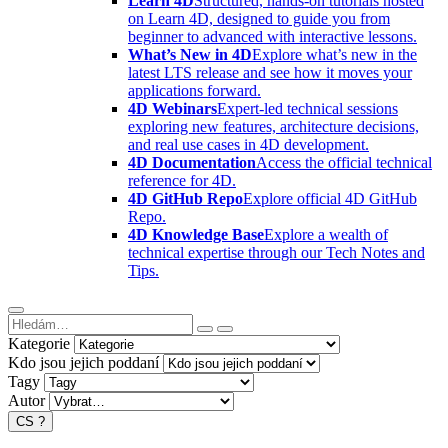
Learn 4D
Structured, hands-on tutorials hosted
on Learn 4D, designed to guide you from
beginner to advanced with interactive lessons.
What’s New in 4D
Explore what’s new in the
latest LTS release and see how it moves your
applications forward.
4D Webinars
Expert-led technical sessions
exploring new features, architecture decisions,
and real use cases in 4D development.
4D Documentation
Access the official technical
reference for 4D.
4D GitHub Repo
Explore official 4D GitHub
Repo.
4D Knowledge Base
Explore a wealth of
technical expertise through our Tech Notes and
Tips.
Kategorie
Kdo jsou jejich poddaní
Tagy
Autor
CS
?