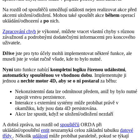
Na rozdíl od spouštěčů umožňují události nejen realizovat akce před
akcemi uložení/odložení. Mohou také spouštět akce
během
operací
ukládání/odhození a
po
nich.
Zpracování chyb
je výkonné, můžete vracet vlastní chyby s různou
závažností a podrobnými dodatečnými informacemi pro koncového
uživatele.
Dříve
jste pro tyto účely mohli implementovat některé funkce, ale
museli jste je volat ručně všude, kde to bylo nutné.
Nyní
tato funkce nabízí
kompletní logiku řízenou událostmi
,
automaticky spouštěnou ve vhodnou dobu
. Implementujte ji
jednou a
nechte motor 4D, aby se o ni postaral
za běhu:
Nekonzistentní data lze odmítnout předem, aniž by bylo nutné
zapojit vrstvu perzistence.
Interakce s externími systémy může probíhat právě v
okamžiku, kdy jsou data 4D persistována.
Akce lze spustit, když se uložení/odložení nezdaří
A dobrá zpráva, na rozdíl od
spouštěčů
ORDA při
ukládání/opouštění
entit
neuzamyká
celou základní tabulku
datové
třídy
. Několik
událostí
může probíhat paralelně, pokud se týkají