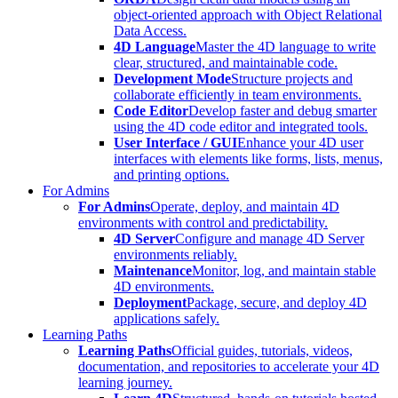
object-oriented approach with Object Relational
Data Access.
4D Language
Master the 4D language to write
clear, structured, and maintainable code.
Development Mode
Structure projects and
collaborate efficiently in team environments.
Code Editor
Develop faster and debug smarter
using the 4D code editor and integrated tools.
User Interface / GUI
Enhance your 4D user
interfaces with elements like forms, lists, menus,
and printing options.
For Admins
For Admins
Operate, deploy, and maintain 4D
environments with control and predictability.
4D Server
Configure and manage 4D Server
environments reliably.
Maintenance
Monitor, log, and maintain stable
4D environments.
Deployment
Package, secure, and deploy 4D
applications safely.
Learning Paths
Learning Paths
Official guides, tutorials, videos,
documentation, and repositories to accelerate your 4D
learning journey.