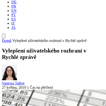
DE
FR
EN
PT
ES
IT
JA
Domů
Vylepšení uživatelského rozhraní v Rychlé zprávě
Vylepšení uživatelského rozhraní v
Rychlé zprávě
Vanessa Talbot
27 května, 2019
1 Čas na přečtení