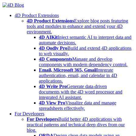
Skip
to
4D Product Extensions
content
4D Product Extensions
Explore blog posts featuring
tools and modules to enhance and extend your 4D
environment.
4D AIKit
Inject semantic AI to interpret data and
automate decisions.
4D Qodly Pro
Build and extend 4D applications
to web visually.
4D Components
Manage and develop
components with modern dependency control.
Email, Microsoft 365, Gmail
Integrate
authentication, email, and calendar in 4D
applications.
4D Write Pro
Generate data-driven
documents with the 4D word processor and
integrated AI assistant.
4D View Pro
Visualize data and manage
spreadsheets effectively.
For Developers
For Developers
Build better 4D applications with
practical patterns and technical deep dives from our
blog.
ORDA
Design clean data models using an