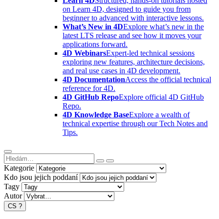
Learn 4D
Structured, hands-on tutorials hosted
on Learn 4D, designed to guide you from
beginner to advanced with interactive lessons.
What’s New in 4D
Explore what’s new in the
latest LTS release and see how it moves your
applications forward.
4D Webinars
Expert-led technical sessions
exploring new features, architecture decisions,
and real use cases in 4D development.
4D Documentation
Access the official technical
reference for 4D.
4D GitHub Repo
Explore official 4D GitHub
Repo.
4D Knowledge Base
Explore a wealth of
technical expertise through our Tech Notes and
Tips.
Kategorie
Kdo jsou jejich poddaní
Tagy
Autor
CS
?