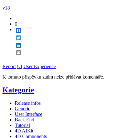
v18
0
Facebook
Twitter
LinkedIn
Email
Report
UI
User Experience
K tomuto příspěvku zatím nelze přidávat komentáře.
Kategorie
Release infos
Generic
User Interface
Back End
Tutorial
4D AIKit
4D Components