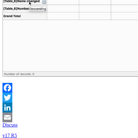
Facebook
Twitter
LinkedIn
Discuss
Email
v17 R5