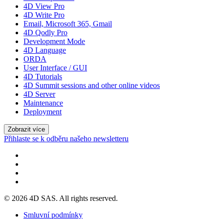
4D View Pro
4D Write Pro
Email, Microsoft 365, Gmail
4D Qodly Pro
Development Mode
4D Language
ORDA
User Interface / GUI
4D Tutorials
4D Summit sessions and other online videos
4D Server
Maintenance
Deployment
Zobrazit více
Přihlaste se k odběru našeho newsletteru
© 2026 4D SAS. All rights reserved.
Smluvní podmínky