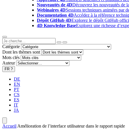
Nouveautés de 4D
Découvrez les nouveautés de la
Webinaires 4D
Sessions techniques animées par des
Documentation 4D
Accédez à la référence techniq
Dépôt GitHub 4D
Explorez le dépôt GitHub offici
4D Knowledge Base
Explorez une richesse d’exper
Catégorie
Dont les thèmes sont
Mots clés
Auteur
FR
?
DE
EN
PT
CS
ES
IT
JA
Accueil
Amélioration de l’interface utilisateur dans le rapport rapide