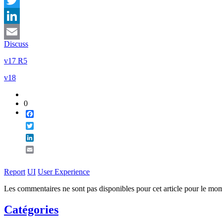
Twitter
LinkedIn
Discuss
Email
v17 R5
v18
0
Facebook
Twitter
LinkedIn
Email
Report
UI
User Experience
Les commentaires ne sont pas disponibles pour cet article pour le mo
Catégories