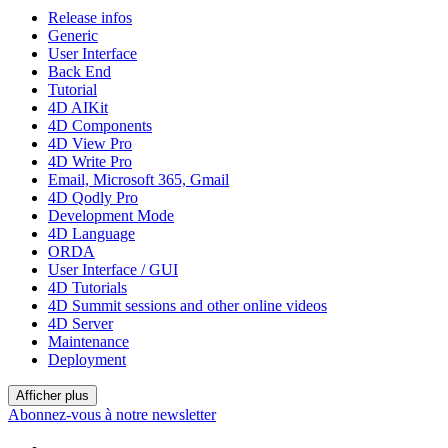
Release infos
Generic
User Interface
Back End
Tutorial
4D AIKit
4D Components
4D View Pro
4D Write Pro
Email, Microsoft 365, Gmail
4D Qodly Pro
Development Mode
4D Language
ORDA
User Interface / GUI
4D Tutorials
4D Summit sessions and other online videos
4D Server
Maintenance
Deployment
Afficher plus
Abonnez-vous à notre newsletter