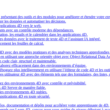
g présentant des outils et des modules pour améliorer et étendre votre 
er les données et automatiser les décisions.
pplications 4D vers le web.
nts avec un contrôle moderne des dépendances.
cation, les emails et le calendrier dans les applications 4D.
s données avec le traitement de texte 4D et l’assistant IA intégré.
cement les feuilles de calcul.
4D avec des modèles pratiques et des analyses techniques approfondies 
n utilisant une approche orientée objet avec Object Relational Data A
 code clair, structuré et maintenable.
ollaborez efficacement dans des environnements d’équipe.
oguez plus intelligemment en utilisant l’éditeur de code 4D et les outil
es utilisateur 4D avec des éléments tels que des formulaires, des listes,
ez des environnements 4D avec contrôle et prévisibilité.
 4D Server de manière fiable.
 des environnements 4D stables.
pplications 4D en toute sécurité.
idéos, documentation et dépôts pour accélérer votre apprentissage de 4D.
hébergés sur Learn 4D, conçus pour vous guider du niveau débutant à ava