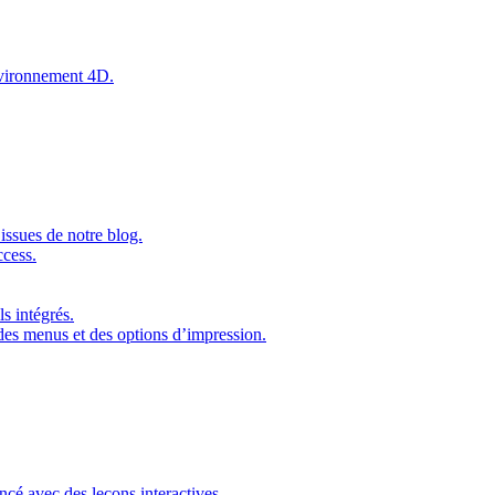
environnement 4D.
issues de notre blog.
ccess.
s intégrés.
 des menus et des options d’impression.
ncé avec des leçons interactives.