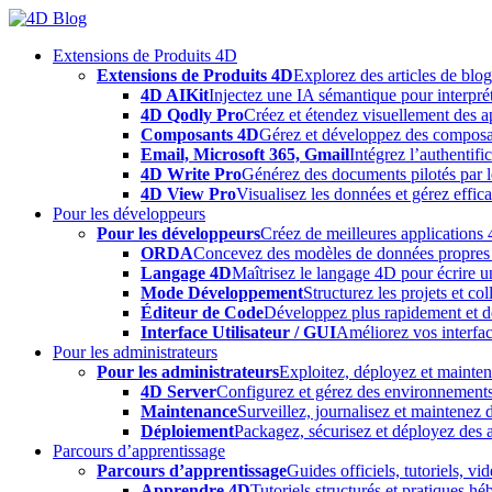
Skip
to
Extensions de Produits 4D
content
Extensions de Produits 4D
Explorez des articles de blo
4D AIKit
Injectez une IA sémantique pour interprét
4D Qodly Pro
Créez et étendez visuellement des a
Composants 4D
Gérez et développez des composa
Email, Microsoft 365, Gmail
Intégrez l’authentifi
4D Write Pro
Générez des documents pilotés par le
4D View Pro
Visualisez les données et gérez effica
Pour les développeurs
Pour les développeurs
Créez de meilleures applications 
ORDA
Concevez des modèles de données propres e
Langage 4D
Maîtrisez le langage 4D pour écrire un
Mode Développement
Structurez les projets et c
Éditeur de Code
Développez plus rapidement et déb
Interface Utilisateur / GUI
Améliorez vos interfac
Pour les administrateurs
Pour les administrateurs
Exploitez, déployez et mainten
4D Server
Configurez et gérez des environnements
Maintenance
Surveillez, journalisez et maintenez
Déploiement
Packagez, sécurisez et déployez des a
Parcours d’apprentissage
Parcours d’apprentissage
Guides officiels, tutoriels, v
Apprendre 4D
Tutoriels structurés et pratiques 