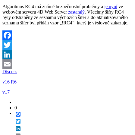
Algoritmus RC4 má známé bezpečnostní problémy a
je nyní
ve
webovém serveru 4D Web Server
zastaralý
. Všechny šifry RC4
byly odstraněny ze seznamu výchozích šifer a do aktualizovaného
seznamu šifer byl přidán vzor „!RC4“, který je výslovně zakazuje.
Facebook
Twitter
LinkedIn
Discuss
Email
v16 R6
v17
0
Facebook
Twitter
LinkedIn