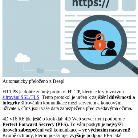
Automaticky přeloženo z Deepl
HTTPS je dobře známý protokol HTTP, který je krytý vrstvou
šifrování SSL/TLS
. Tento protokol je určen k zajištění
důvěrnosti a
integrity
šifrováním komunikace mezi serverem a koncovými
uživateli, čímž jsou vaše data zabezpečena před zvědavýma očima.
4D v16 R6 jde ještě o krok dál: 4D Web server nyní podporuje
Perfect Forward Secrecy (PFS)
. To vám poskytuje
nejvyšší
úroveň zabezpečení
vaší komunikace –
ve výchozím nastavení!
Kromě ochrany, kterou poskytuje,
zvyšuje
podpora PFS také