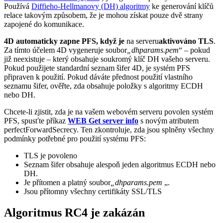
Používá
Diffieho-Hellmanovy (DH) algoritmy
ke generování klíčů
relace takovým způsobem, že je mohou získat pouze dvě strany
zapojené do komunikace.
4D automaticky zapne PFS, když je
na serveru
aktivováno TLS
.
Za tímto účelem 4D vygeneruje soubor
„dhparams.pem
“ – pokud
již neexistuje – který obsahuje soukromý klíč DH vašeho serveru.
Pokud použijete standardní seznam šifer 4D, je systém PFS
připraven k použití. Pokud dáváte přednost použití vlastního
seznamu šifer, ověřte, zda obsahuje položky s algoritmy ECDH
nebo DH.
Chcete-li zjistit, zda je na vašem webovém serveru povolen systém
PFS, spusťte příkaz
WEB Get server info
s novým atributem
perfectForwardSecrecy
. Ten zkontroluje, zda jsou splněny všechny
podmínky potřebné pro použití systému PFS:
TLS je povoleno
Seznam šifer obsahuje alespoň jeden algoritmus ECDH nebo
DH.
Je přítomen a platný soubor
„dhparams.pem
„.
Jsou přítomny všechny certifikáty SSL/TLS
Algoritmus RC4 je zakázán