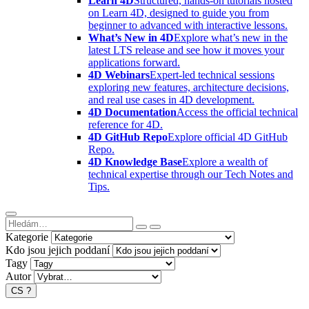
Learn 4D
Structured, hands-on tutorials hosted
on Learn 4D, designed to guide you from
beginner to advanced with interactive lessons.
What’s New in 4D
Explore what’s new in the
latest LTS release and see how it moves your
applications forward.
4D Webinars
Expert-led technical sessions
exploring new features, architecture decisions,
and real use cases in 4D development.
4D Documentation
Access the official technical
reference for 4D.
4D GitHub Repo
Explore official 4D GitHub
Repo.
4D Knowledge Base
Explore a wealth of
technical expertise through our Tech Notes and
Tips.
Kategorie
Kdo jsou jejich poddaní
Tagy
Autor
CS
?