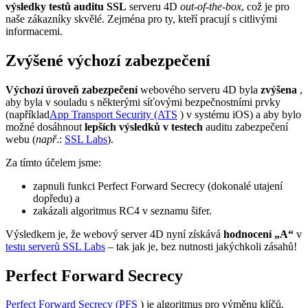
výsledky testů auditu SSL
serveru 4D
out-of-the-box
, což je pro
naše zákazníky skvělé. Zejména pro ty, kteří pracují s citlivými
informacemi.
Zvýšené výchozí zabezpečení
Výchozí úroveň zabezpečení
webového serveru 4D byla
zvýšena
,
aby byla v souladu s některými síťovými bezpečnostními prvky
(například
App Transport Security (ATS
) v systému iOS) a aby bylo
možné dosáhnout
lepších výsledků v testech
auditu zabezpečení
webu (
např
.:
SSL Labs
).
Za tímto účelem jsme:
zapnuli funkci Perfect Forward Secrecy (dokonalé utajení
dopředu) a
zakázali algoritmus RC4 v seznamu šifer.
Výsledkem je, že webový server 4D nyní získává
hodnocení „A“
v
testu serverů SSL Labs
– tak jak je, bez nutnosti jakýchkoli zásahů!
Perfect Forward Secrecy
Perfect Forward Secrecy (PFS
) je algoritmus pro výměnu klíčů.