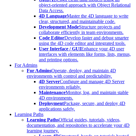
object-oriented approach with Object Relational
Data Access.
4D Language
Master the 4D language to write
clear, structured, and maintainable code.
Development Mode
Structure projects and
collaborate efficiently in team environments.
Code Editor
Develop faster and debug smarter
using the 4D code editor and integrated tools.
User Interface / GUI
Enhance your 4D user
interfaces with elements like forms, lists, menus,
and printing options.
For Admins
For Admins
Operate, deploy, and maintain 4D
environments with control and predictability.
4D Server
Configure and manage 4D Server
environments reliably.
Maintenance
Monitor, log, and maintain stable
4D environments.
Deployment
Package, secure, and deploy 4D
applications safely.
Learning Paths
Learning Paths
Official guides, tutorials, videos,
documentation, and repositories to accelerate your 4D
learning journey.