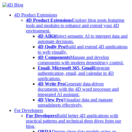
Skip
to
4D Product Extensions
content
4D Product Extensions
Explore blog posts featuring
tools and modules to enhance and extend your 4D
environment.
4D AIKit
Inject semantic AI to interpret data and
automate decisions.
4D Qodly Pro
Build and extend 4D applications
to web visually.
4D Components
Manage and develop
components with modern dependency control.
Email, Microsoft 365, Gmail
Integrate
authentication, email, and calendar in 4D
applications.
4D Write Pro
Generate data-driven
documents with the 4D word processor and
integrated AI assistant.
4D View Pro
Visualize data and manage
spreadsheets effectively.
For Developers
For Developers
Build better 4D applications with
practical patterns and technical deep dives from our
blog.
ORDA
Design clean data models using an