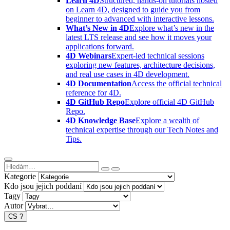
Learn 4D
Structured, hands-on tutorials hosted
on Learn 4D, designed to guide you from
beginner to advanced with interactive lessons.
What’s New in 4D
Explore what’s new in the
latest LTS release and see how it moves your
applications forward.
4D Webinars
Expert-led technical sessions
exploring new features, architecture decisions,
and real use cases in 4D development.
4D Documentation
Access the official technical
reference for 4D.
4D GitHub Repo
Explore official 4D GitHub
Repo.
4D Knowledge Base
Explore a wealth of
technical expertise through our Tech Notes and
Tips.
Kategorie
Kdo jsou jejich poddaní
Tagy
Autor
CS
?