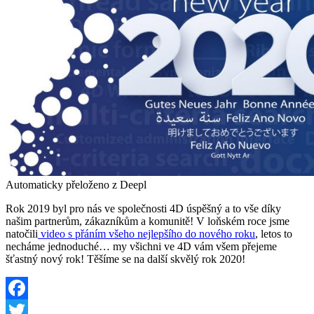
Automaticky přeloženo z Deepl
Rok 2019 byl pro nás ve společnosti 4D úspěšný a to vše díky
našim partnerům, zákazníkům a komunitě! V loňském roce jsme
natočili
video s přáním všeho nejlepšího do nového roku
, letos to
necháme jednoduché… my všichni ve 4D vám všem přejeme
šťastný nový rok! Těšíme se na další skvělý rok 2020!
Facebook