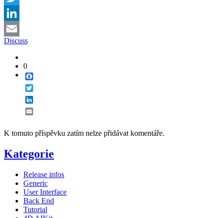
Twitter
LinkedIn
Discuss
Email
0
Facebook
Twitter
LinkedIn
Email
K tomuto příspěvku zatím nelze přidávat komentáře.
Kategorie
Release infos
Generic
User Interface
Back End
Tutorial