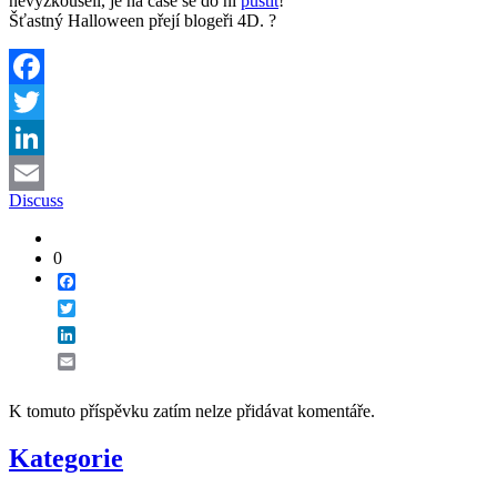
nevyzkoušeli, je na čase se do ní
pustit
!
Šťastný Halloween přejí blogeři 4D. ?
Facebook
Twitter
LinkedIn
Discuss
Email
0
Facebook
Twitter
LinkedIn
Email
K tomuto příspěvku zatím nelze přidávat komentáře.
Kategorie