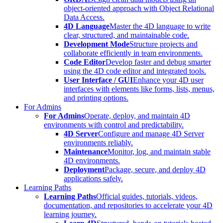
object-oriented approach with Object Relational
Data Access.
4D Language
Master the 4D language to write
clear, structured, and maintainable code.
Development Mode
Structure projects and
collaborate efficiently in team environments.
Code Editor
Develop faster and debug smarter
using the 4D code editor and integrated tools.
User Interface / GUI
Enhance your 4D user
interfaces with elements like forms, lists, menus,
and printing options.
For Admins
For Admins
Operate, deploy, and maintain 4D
environments with control and predictability.
4D Server
Configure and manage 4D Server
environments reliably.
Maintenance
Monitor, log, and maintain stable
4D environments.
Deployment
Package, secure, and deploy 4D
applications safely.
Learning Paths
Learning Paths
Official guides, tutorials, videos,
documentation, and repositories to accelerate your 4D
learning journey.