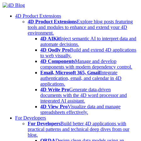
Skip
to
4D Product Extensions
content
4D Product Extensions
Explore blog posts featuring
tools and modules to enhance and extend your 4D
environment.
4D AIKit
Inject semantic AI to interpret data and
automate decisions.
4D Qodly Pro
Build and extend 4D applications
to web visually.
4D Components
Manage and develop
components with modern dependency control.
Email, Microsoft 365, Gmail
Integrate
authentication, email, and calendar in 4D
applications.
4D Write Pro
Generate data-driven
documents with the 4D word processor and
integrated AI assistant.
4D View Pro
Visualize data and manage
spreadsheets effectively.
For Developers
For Developers
Build better 4D applications with
practical patterns and technical deep dives from our
blog.
ORDA
Design clean data models using an