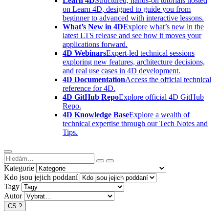
Learn 4D
Structured, hands-on tutorials hosted
on Learn 4D, designed to guide you from
beginner to advanced with interactive lessons.
What’s New in 4D
Explore what’s new in the
latest LTS release and see how it moves your
applications forward.
4D Webinars
Expert-led technical sessions
exploring new features, architecture decisions,
and real use cases in 4D development.
4D Documentation
Access the official technical
reference for 4D.
4D GitHub Repo
Explore official 4D GitHub
Repo.
4D Knowledge Base
Explore a wealth of
technical expertise through our Tech Notes and
Tips.
Kategorie
Kdo jsou jejich poddaní
Tagy
Autor
CS
?