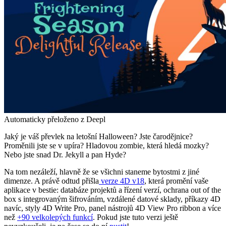
Automaticky přeloženo z Deepl
Jaký je váš převlek na letošní Halloween? Jste čarodějnice?
Proměnili jste se v upíra? Hladovou zombie, která hledá mozky?
Nebo jste snad Dr. Jekyll a pan Hyde?
Na tom nezáleží, hlavně že se všichni staneme bytostmi z jiné
dimenze. A právě odtud přišla
verze 4D v18
, která promění vaše
aplikace v bestie: databáze projektů a řízení verzí, ochrana out of the
box s integrovaným šifrováním, vzdálené datové sklady, příkazy 4D
navíc, styly 4D Write Pro, panel nástrojů 4D View Pro ribbon a více
než
+90 velkolepých funkcí
. Pokud jste tuto verzi ještě