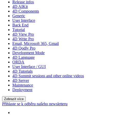
Release infos
4D AIKit
4D Components
Generic
User Interface
Back End
Tutorial
4D View Pro
4D Write Pro
Email, Microsoft 365, Gmail
4D Qodly Pro
Development Mode
4D Language
ORDA
User Interface / GUI
4D Tutorials
4D Summit sessions and other online videos
4D Server
Maintenance
Deployment
Zobrazit více
Přihlaste se k odběru našeho newsletteru