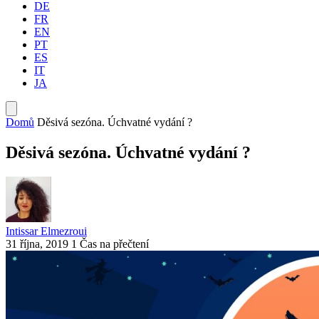
DE
FR
EN
PT
ES
IT
JA
Domů
Děsivá sezóna. Úchvatné vydání ?
Děsivá sezóna. Úchvatné vydání ?
Intissar Elmezroui
31 října, 2019
1 Čas na přečtení