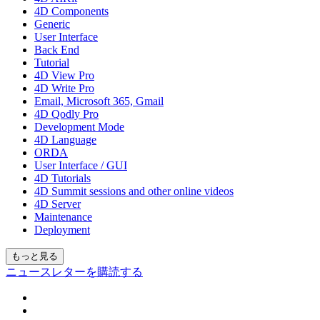
4D Components
Generic
User Interface
Back End
Tutorial
4D View Pro
4D Write Pro
Email, Microsoft 365, Gmail
4D Qodly Pro
Development Mode
4D Language
ORDA
User Interface / GUI
4D Tutorials
4D Summit sessions and other online videos
4D Server
Maintenance
Deployment
もっと見る
ニュースレターを購読する