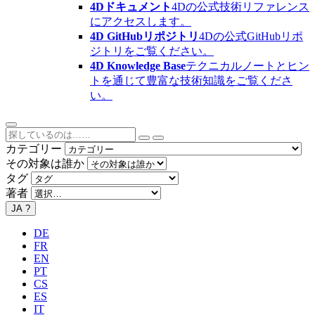
4Dドキュメント
4Dの公式技術リファレンス
にアクセスします。
4D GitHubリポジトリ
4Dの公式GitHubリポ
ジトリをご覧ください。
4D Knowledge Base
テクニカルノートとヒン
トを通じて豊富な技術知識をご覧くださ
い。
カテゴリー
その対象は誰か
タグ
著者
JA
?
DE
FR
EN
PT
CS
ES
IT