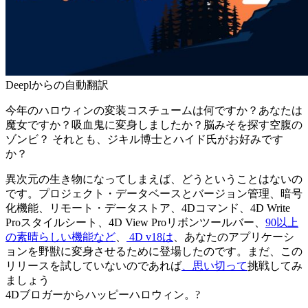
Deeplからの自動翻訳
今年のハロウィンの変装コスチュームは何ですか？あなたは
魔女ですか？吸血鬼に変身しましたか？脳みそを探す空腹の
ゾンビ？ それとも、ジキル博士とハイド氏がお好みです
か？
異次元の生き物になってしまえば、どうということはないの
です。プロジェクト・データベースとバージョン管理、暗号
化機能、リモート・データストア、4Dコマンド、4D Write
Proスタイルシート、4D View Proリボンツールバー、
90以上
の素晴らしい機能など
、
4D v18は
、あなたのアプリケーシ
ョンを野獣に変身させるために登場したのです。まだ、この
リリースを試していないのであれば
、思い切って
挑戦してみ
ましょう
4Dブロガーからハッピーハロウィン。?