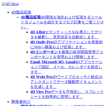
Skip
to
content
4D製品拡張
4D製品拡張
4D環境を強化および拡張するツール
とモジュールを紹介するブログ記事をご覧くださ
い。
4D AIKit
セマンティックAIを導入してデー
タを解釈し、意思決定を自動化します。
4D Qodly Pro
4Dアプリケーションを視覚的
にWebへ構築および拡張します。
4Dコンポーネント
最新の依存関係管理でコ
ンポーネントを管理および開発します。
Email, Microsoft 365, Gmail
4Dアプリケーシ
ョンで認証、メール、カレンダーを統合し
ます。
4D Write Pro
4Dワードプロセッサと統合AI
アシスタントでデータ駆動型ドキュメント
を生成します。
4D View Pro
データを可視化し、スプレッド
シートを効率的に管理します。
開発者向け