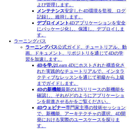
よび管理します。
メンテナンス
安定した4D環境を監視、ログ
記録し、維持します。
デプロイメント
4Dアプリケーションを安全
にパッケージ化し、保護し、デプロイしま
す。
ラーニングパス
ラーニングパス
公式ガイド、チュートリアル、動
画、ドキュメント、リポジトリを通じて4Dの学
習を加速します。
4Dを学ぶ
Learn 4Dにホストされた構造化さ
れた実践的なチュートリアルで、インタラ
クティブなレッスンを通じて初級から上級
までガイドします。
4Dの新機能
最新のLTSリリースの新機能を
確認し、それがどのようにアプリケーショ
ンを前進させるかをご覧ください。
4Dウェビナー
専門家主導の技術セッション
で、新機能、アーキテクチャの選択、4D開
発における実際のユースケースを探りま
す。