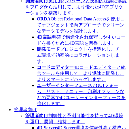
開発者向け
実用的なパターンと技術的な詳細解説
をブログから活用して、より優れた4Dアプリケ
ーションを構築します。
ORDA
Object Relational Data Accessを使用し
てオブジェクト指向アプローチでクリーン
なデータモデルを設計します。
4D言語
明確で構造化され保守しやすいコー
ドを書くために4D言語を習得します。
開発モード
プロジェクトを構造化し、チー
ム環境で効率的にコラボレーションしま
す。
コードエディター
4Dコードエディターと統
合ツールを使用して、より迅速に開発し、
よりスマートにデバッグします。
ユーザーインターフェース / GUI
フォー
ム、リスト、メニュー、印刷オプションな
どの要素で4Dユーザーインターフェースを
強化します。
管理者向け
管理者向け
制御性と予測可能性を持って4D環境
を運用、展開、維持します。
4D Server
4D Server環境を信頼性高く構成お