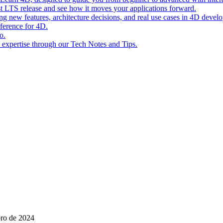
st LTS release and see how it moves your applications forward.
ing new features, architecture decisions, and real use cases in 4D devel
eference for 4D.
o.
l expertise through our Tech Notes and Tips.
bro de 2024