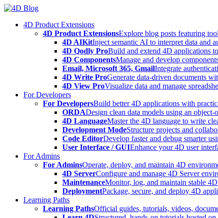
Skip
to
4D Product Extensions
content
4D Product Extensions
Explore blog posts featuring to
4D AIKit
Inject semantic AI to interpret data and 
4D Qodly Pro
Build and extend 4D applications to
4D Components
Manage and develop components
Email, Microsoft 365, Gmail
Integrate authenticat
4D Write Pro
Generate data-driven documents with
4D View Pro
Visualize data and manage spreadshee
For Developers
For Developers
Build better 4D applications with practic
ORDA
Design clean data models using an object-
4D Language
Master the 4D language to write clea
Development Mode
Structure projects and collabo
Code Editor
Develop faster and debug smarter usin
User Interface / GUI
Enhance your 4D user interfa
For Admins
For Admins
Operate, deploy, and maintain 4D environmen
4D Server
Configure and manage 4D Server enviro
Maintenance
Monitor, log, and maintain stable 4
Deployment
Package, secure, and deploy 4D applic
Learning Paths
Learning Paths
Official guides, tutorials, videos, docum
Learn 4D
Structured, hands-on tutorials hosted o