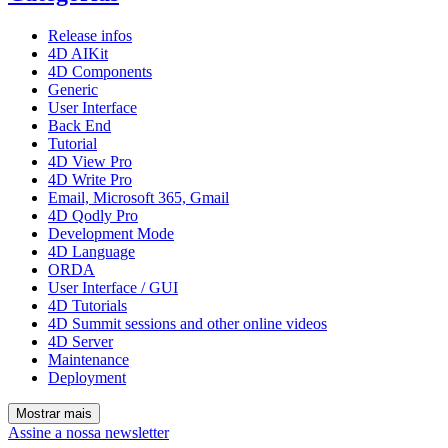
Release infos
4D AIKit
4D Components
Generic
User Interface
Back End
Tutorial
4D View Pro
4D Write Pro
Email, Microsoft 365, Gmail
4D Qodly Pro
Development Mode
4D Language
ORDA
User Interface / GUI
4D Tutorials
4D Summit sessions and other online videos
4D Server
Maintenance
Deployment
Mostrar mais
Assine a nossa newsletter