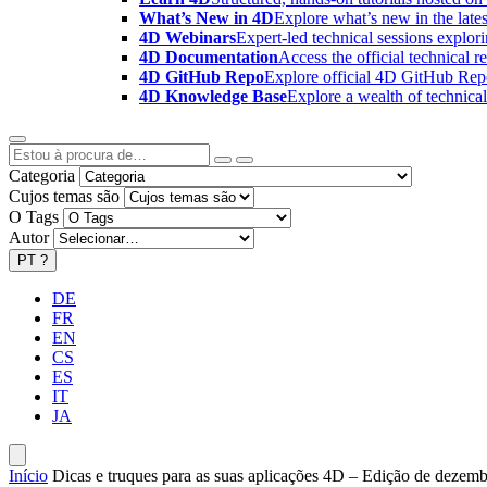
What’s New in 4D
Explore what’s new in the late
4D Webinars
Expert-led technical sessions explor
4D Documentation
Access the official technical r
4D GitHub Repo
Explore official 4D GitHub Rep
4D Knowledge Base
Explore a wealth of technica
Categoria
Cujos temas são
O Tags
Autor
PT
?
DE
FR
EN
CS
ES
IT
JA
Início
Dicas e truques para as suas aplicações 4D – Edição de dezem