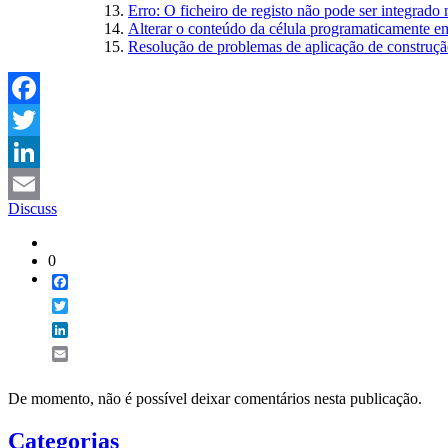
Erro: O ficheiro de registo não pode ser integrado
Alterar o conteúdo da célula programaticamente e
Resolução de problemas de aplicação de construç
Facebook
Twitter
LinkedIn
Discuss
Email
0
Facebook
Twitter
LinkedIn
Email
De momento, não é possível deixar comentários nesta publicação.
Categorias