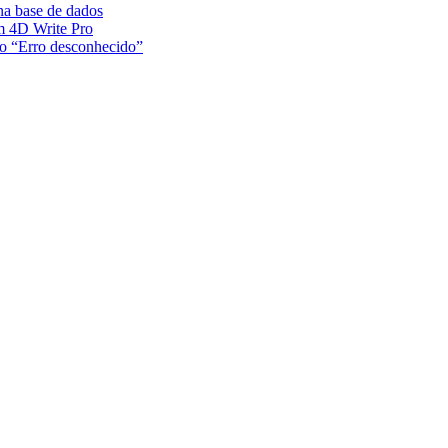
 na base de dados
m 4D Write Pro
ão “Erro desconhecido”