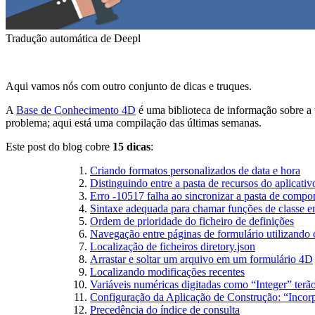
Tradução automática de Deepl
Aqui vamos nós com outro conjunto de dicas e truques.
A
Base de Conhecimento 4D
é uma biblioteca de informação sobre a 
problema; aqui está uma compilação das últimas semanas.
Este post do blog cobre
15 dicas
:
Criando formatos personalizados de data e hora
Distinguindo entre a pasta de recursos do aplicativ
Erro -10517 falha ao sincronizar a pasta de compo
Sintaxe adequada para chamar funções de classe e
Ordem de prioridade do ficheiro de definições
Navegação entre páginas de formulário utilizando 
Localização de ficheiros diretory.json
Arrastar e soltar um arquivo em um formulário 4D
Localizando modificações recentes
Variáveis numéricas digitadas como “Integer” terã
Configuração da Aplicação de Construção: “Incorpor
Precedência do índice de consulta