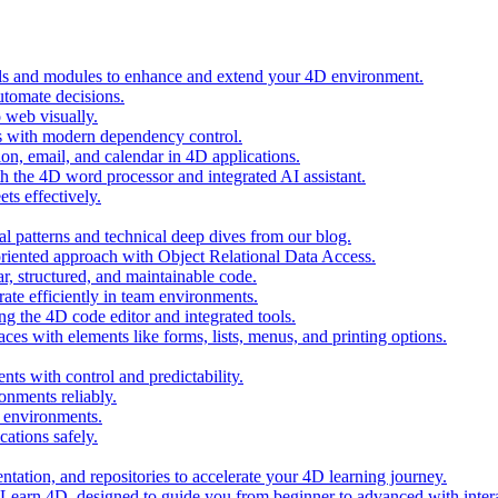
ols and modules to enhance and extend your 4D environment.
automate decisions.
 web visually.
 with modern dependency control.
ion, email, and calendar in 4D applications.
 the 4D word processor and integrated AI assistant.
ts effectively.
al patterns and technical deep dives from our blog.
oriented approach with Object Relational Data Access.
r, structured, and maintainable code.
rate efficiently in team environments.
g the 4D code editor and integrated tools.
ces with elements like forms, lists, menus, and printing options.
ts with control and predictability.
nments reliably.
D environments.
ations safely.
entation, and repositories to accelerate your 4D learning journey.
n Learn 4D, designed to guide you from beginner to advanced with intera